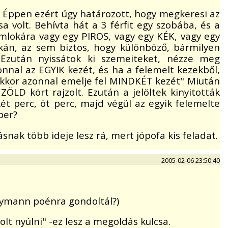
tt. Éppen ezért úgy határozott, hogy megkeresi az
a volt. Behívta hát a 3 férfit egy szobába, és a
lokára vagy egy PIROS, vagy egy KÉK, vagy egy
kán, az sem biztos, hogy különböző, bármilyen
Ezután nyissátok ki szemeiteket, nézze meg
nnal az EGYIK kezét, és ha a felemelt kezekből,
 akkor azonnal emelje fel MINDKÉT kezét" Miután
ÖLD kört rajzolt. Ezután a jelöltek kinyitották
ét perc, öt perc, majd végül az egyik felemelte
ber?
k több ideje lesz rá, mert jópofa kis feladat.
2005-02-06 23:50:40
 Feymann poénra gondoltál?)
t nyúlni" -ez lesz a megoldás kulcsa.