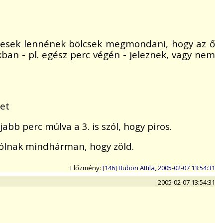
épesek lennének bölcsek megmondani, hogy az ő
ban - pl. egész perc végén - jeleznek, vagy nem
det
abb perc múlva a 3. is szól, hogy piros.
zólnak mindhárman, hogy zöld.
Előzmény:
[146] Bubori Attila, 2005-02-07 13:54:31
2005-02-07 13:54:31