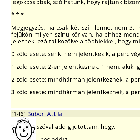
legokosabbak, szólhatunk, hogy rajtunk bizony
* * *
Megjegyzés: ha csak két szín lenne, nem 3,
fejükön milyen színű kör van, ha ehhez mondj
jeleznek, ezáltal közölve a többiekkel, hogy m
0 zöld esete: senki nem jelentkezik, a perc vé
1 zöld esete: 2-en jelentkeznek, 1 nem, akik 
2 zöld esete: mindhárman jelentkeznek, a perc v
3 zöld esete: mindhárman jelentkeznek, a pe
[146]
Bubori Attila
Szóval addig jutottam, hogy...
...nos eddig.