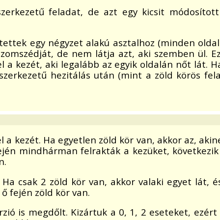
szerkezetű feladat, de azt egy kicsit módosíto
ttek egy négyzet alakú asztalhoz (minden oldalra
szomszédját, de nem látja azt, aki szemben ül. E
l a kezét, aki legalább az egyik oldalán nőt lát. 
szerkezetű hezitálás után (mint a zöld körös fe
l a kezét. Ha egyetlen zöld kör van, akkor az, akin
elején mindhárman felrakták a kezüket, következ
n.
. Ha csak 2 zöld kör van, akkor valaki egyet lát, 
ő fején zöld kör van.
erzió is megdőlt. Kizártuk a 0, 1, 2 eseteket, ezé