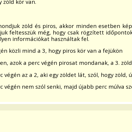
 zöld kör van.
 mondjuk zöld és piros, akkor minden esetben k
uk feltesszük még, hogy csak rögzített időpontok
ilyen információkat használtak fel.
gén közli mind a 3, hogy piros kör van a fejükön
igen, azok a perc végén pirosat mondanak, a 3. zöl
égén az a 2, aki egy zöldet lát, szól, hogy zöld, új
rc végén nem szól senki, majd újabb perc múlva s