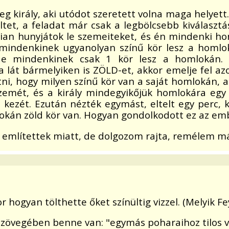
öreg király, aki utódot szeretett volna maga helye
ltet, a feladat már csak a legbölcsebb kiválasztás
an hunyjátok le szemeiteket, és én mindenki hom
 mindenkinek ugyanolyan színű kör lesz a homlo
de mindenkinek csak 1 kör lesz a homlokán. 
át bármelyiken is ZÖLD-et, akkor emelje fel azo
etni, hogy milyen színű kör van a saját homlokán,
emét, és a király mindegyikőjük homlokára egy Z
 kezét. Ezután nézték egymást, eltelt egy perc, k
okán zöld kör van. Hogyan gondolkodott ez az em
lítettek miatt, de dolgozom rajta, remélem másna
kor hogyan tölthette őket színültig vizzel. (Melyik
övegében benne van: "egymás poharaihoz tilos vol