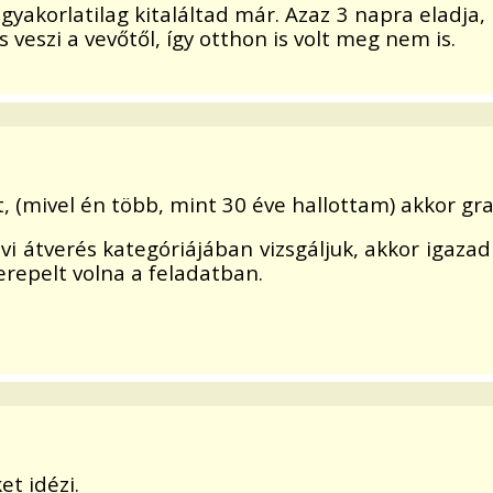
yakorlatilag kitaláltad már. Azaz 3 napra eladja,
 veszi a vevőtől, így otthon is volt meg nem is.
 (mivel én több, mint 30 éve hallottam) akkor gratul
i átverés kategóriájában vizsgáljuk, akkor igazad
erepelt volna a feladatban.
et idézi.