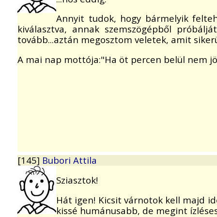
Annyit tudok, hogy bármelyik felt
kiválasztva, annak szemszögépből próbáljá
tovább...aztán megosztom veletek, amit siker
A mai nap mottója:"Ha öt percen belül nem jönn
[145]
Bubori Attila
Sziasztok!
Hát igen! Kicsit várnotok kell majd i
kissé humánusabb, de megint ízlésese