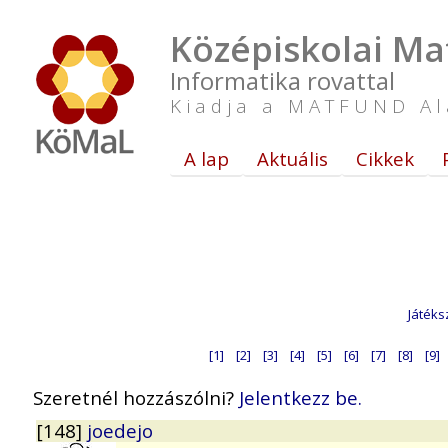
Középiskolai Ma
Informatika rovattal
Kiadja a MATFUND Al
A lap
Aktuális
Cikkek
Játéks
[1]
[2]
[3]
[4]
[5]
[6]
[7]
[8]
[9]
Szeretnél hozzászólni?
Jelentkezz be.
[148]
joedejo