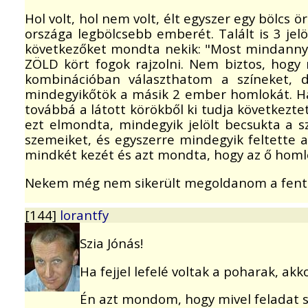
Hol volt, hol nem volt, élt egyszer egy bölcs 
országa legbölcsebb emberét. Talált is 3 jelö
következőket mondta nekik: "Most mindannyi
ZÖLD kört fogok rajzolni. Nem biztos, hogy
kombinációban választhatom a színeket, 
mindegyikőtök a másik 2 ember homlokát. Ha l
továbbá a látott körökből ki tudja következt
ezt elmondta, mindegyik jelölt becsukta a sz
szemeiket, és egyszerre mindegyik feltette a
mindkét kezét és azt mondta, hogy az ő homl
Nekem még nem sikerült megoldanom a fent em
[144]
lorantfy
Szia Jónás!
Ha fejjel lefelé voltak a poharak, ak
Én azt mondom, hogy mivel feladat sz