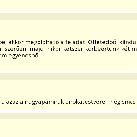
térbe, akkor megoldható a feladat. Ötletedből kiin
al szerűen, majd mikor kétszer körbeértünk két m
om egyenesből.
 azaz a nagyapámnak unokatestvére, még sincs v