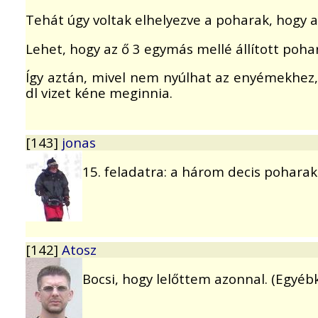
Tehát úgy voltak elhelyezve a poharak, hogy
Lehet, hogy az ő 3 egymás mellé állított poha
Így aztán, mivel nem nyúlhat az enyémekhez, 
dl vizet kéne meginnia.
[143]
jonas
15. feladatra: a három decis poharak 
[142]
Atosz
Bocsi, hogy lelőttem azonnal. (Egyéb