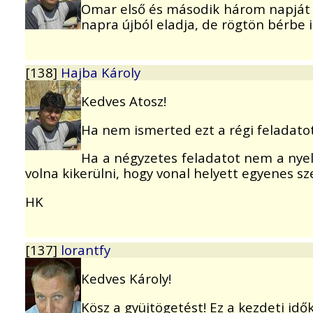
Omar első és második három napját g
napra újból eladja, de rögtön bérbe is
[138]
Hajba Károly
Kedves Atosz!
Ha nem ismerted ezt a régi feladatot,
Ha a négyzetes feladatot nem a nyelv
volna kikerülni, hogy vonal helyett egyenes sz
HK
[137]
lorantfy
Kedves Károly!
Kösz a gyüjtögetést! Ez a kezdeti idők