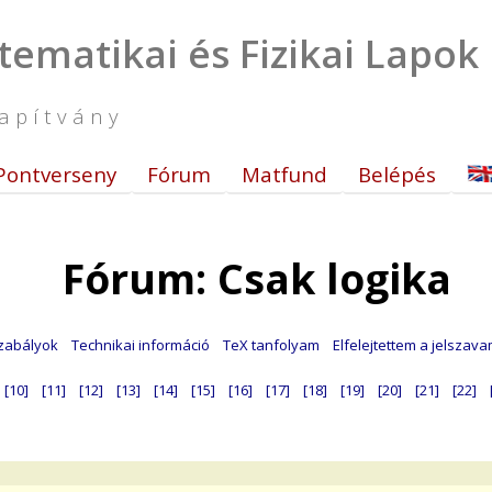
tematikai és Fizikai Lapok
apítvány
Pontverseny
Fórum
Matfund
Belépés
Fórum: Csak logika
zabályok
Technikai információ
TeX tanfolyam
Elfelejtettem a jelszav
[10]
[11]
[12]
[13]
[14]
[15]
[16]
[17]
[18]
[19]
[20]
[21]
[22]