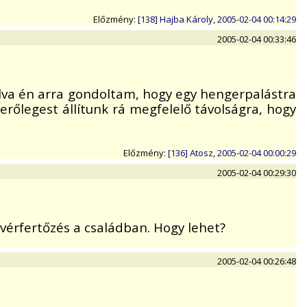
Előzmény:
[138] Hajba Károly, 2005-02-04 00:14:29
2005-02-04 00:33:46
dulva én arra gondoltam, hogy egy hengerpalástra
erőlegest állítunk rá megfelelő távolságra, hogy
Előzmény:
[136] Atosz, 2005-02-04 00:00:29
2005-02-04 00:29:30
érfertőzés a családban. Hogy lehet?
2005-02-04 00:26:48