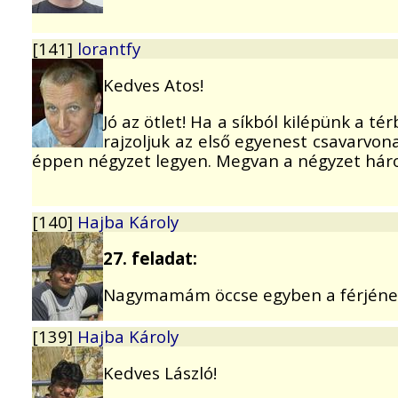
[141]
lorantfy
Kedves Atos!
Jó az ötlet! Ha a síkból kilépünk a 
rajzoljuk az első egyenest csavarvon
éppen négyzet legyen. Megvan a négyzet hár
[140]
Hajba Károly
27. feladat:
Nagymamám öccse egyben a férjének,
[139]
Hajba Károly
Kedves László!