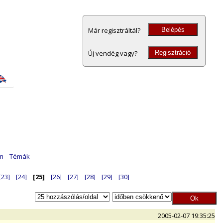
Belépés
Már regisztráltál?
Regisztráció
Új vendég vagy?
am
Témák
[23]
[24]
[25]
[26]
[27]
[28]
[29]
[30]
2005-02-07 19:35:25