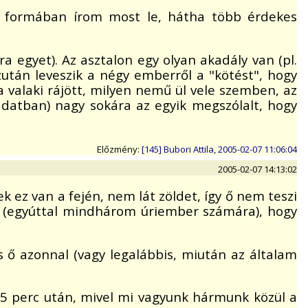
tt formában írom most le, hátha több érdekes
 egyet). Az asztalon egy olyan akadály van (pl.
zután leveszik a négy emberről a "kötést", hogy
Ha valaki rájött, milyen nemű ül vele szemben, az
ladatban) nagy sokára az egyik megszólalt, hogy
Előzmény:
[145] Bubori Attila, 2005-02-07 11:06:04
2005-02-07 14:13:02
ek ez van a fején, nem lát zöldet, így ő nem teszi
ik (egyúttal mindhárom úriember számára), hogy
és ő azonnal (vagy legalábbis, miután az általam
rt 5 perc után, mivel mi vagyunk hármunk közül a