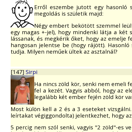
Erről eszembe jutott egy hasonló 
megoldás is születik majd:
Négy embert bekötött szemmel leülte
egy magas +-jel), hogy mindenki látja a két 
lássanak, és megkérik őket, hogy az emelje fe
hangosan jelentse be (hogy rájött). Hasonló 
tudja. Milyen neműek ültek az asztalnál?
[147]
Sirpi
Ha nincs zöld kör, senki nem emeli fe
fel a kezét. Vagyis abból, hogy az 
legalább két ember fején zöld kör va
Most külön kell a 2 és a 3 eseteket vizsgálni
leírtakat végiggondolta) jelentkezhet, hogy az 
5 percig nem szól senki, vagyis "2 zöld"-es v