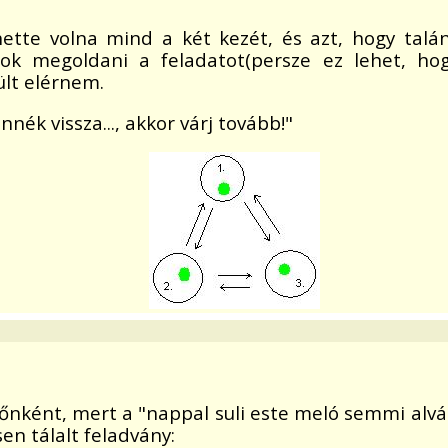
ehette volna mind a két kezét, és azt, hogy ta
tok megoldani a feladatot(persze ez lehet, hog
ült elérnem.
ék vissza..., akkor várj tovább!"
dőnként, mert a "nappal suli este meló semmi alvás 
n tálalt feladvány: