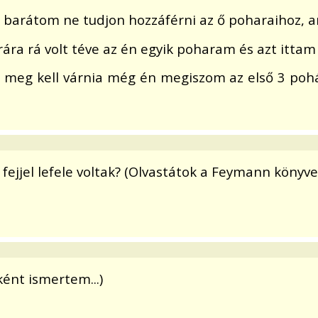
 a barátom ne tudjon hozzáférni az ő poharaihoz,
rára rá volt téve az én egyik poharam és azt ittam
meg kell várnia még én megiszom az első 3 pohár
fejjel lefele voltak? (Olvastátok a Feymann könyve
ként ismertem...)