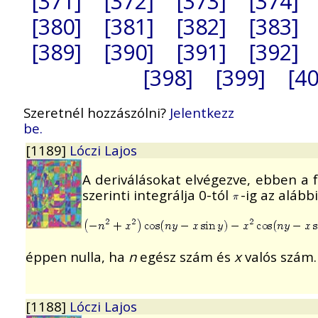
[371]
[372]
[373]
[374]
[380]
[381]
[382]
[383]
[389]
[390]
[391]
[392]
[398]
[399]
[40
Szeretnél hozzászólni?
Jelentkezz
be.
[1189]
Lóczi Lajos
A deriválásokat elvégezve, ebben a f
szerinti integrálja 0-tól
-ig az alább
éppen nulla, ha
n
egész szám és
x
valós szám.
[1188]
Lóczi Lajos