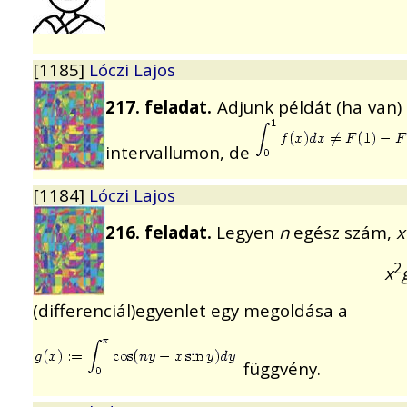
[1185]
Lóczi Lajos
217. feladat.
Adjunk példát (ha van)
intervallumon, de
[1184]
Lóczi Lajos
216. feladat.
Legyen
n
egész szám,
x
2
x
(differenciál)egyenlet egy megoldása a
függvény.