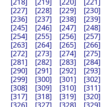
[218]
[219]
[220]
[221]
[227]
[228]
[229]
[230]
[236]
[237]
[238]
[239]
[245]
[246]
[247]
[248]
[254]
[255]
[256]
[257]
[263]
[264]
[265]
[266]
[272]
[273]
[274]
[275]
[281]
[282]
[283]
[284]
[290]
[291]
[292]
[293]
[299]
[300]
[301]
[302]
[308]
[309]
[310]
[311]
[317]
[318]
[319]
[320]
[326]
[327]
[328]
[329]