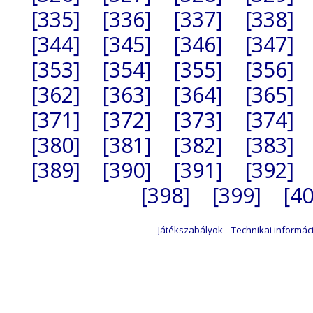
[335]
[336]
[337]
[338]
[344]
[345]
[346]
[347]
[353]
[354]
[355]
[356]
[362]
[363]
[364]
[365]
[371]
[372]
[373]
[374]
[380]
[381]
[382]
[383]
[389]
[390]
[391]
[392]
[398]
[399]
[40
Játékszabályok
Technikai informác