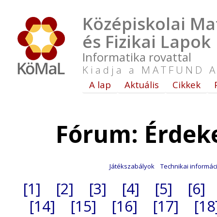
Középiskolai Ma
és Fizikai Lapok
Informatika rovattal
Kiadja a MATFUND A
A lap
Aktuális
Cikkek
Fórum: Érdek
Játékszabályok
Technikai informác
[1]
[2]
[3]
[4]
[5]
[6]
[14]
[15]
[16]
[17]
[18