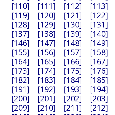
[110]
[111]
[112]
[113]
[119]
[120]
[121]
[122]
[128]
[129]
[130]
[131]
[137]
[138]
[139]
[140]
[146]
[147]
[148]
[149]
[155]
[156]
[157]
[158]
[164]
[165]
[166]
[167]
[173]
[174]
[175]
[176]
[182]
[183]
[184]
[185]
[191]
[192]
[193]
[194]
[200]
[201]
[202]
[203]
[209]
[210]
[211]
[212]