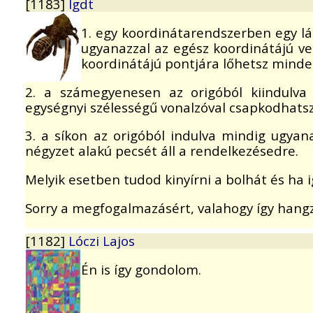
[1183]
lgdt
1. egy koordinátarendszerben egy l
ugyanazzal az egész koordinátájú vek
koordinátájú pontjára lőhetsz mind
2. a számegyenesen az origóból kiindulv
egységnyi szélességű vonalzóval csapkodhats
3. a síkon az origóból indulva mindig ugyan
négyzet alakú pecsét áll a rendelkezésedre.
Melyik esetben tudod kinyírni a bolhát és ha 
Sorry a megfogalmazásért, valahogy így hangzo
[1182]
Lóczi Lajos
Én is így gondolom.