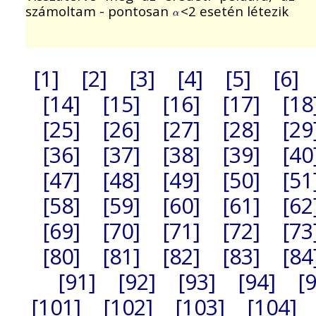
számoltam - pontosan
<2 esetén létezik
[1]
[2]
[3]
[4]
[5]
[6]
[14]
[15]
[16]
[17]
[18
[25]
[26]
[27]
[28]
[29
[36]
[37]
[38]
[39]
[40
[47]
[48]
[49]
[50]
[51
[58]
[59]
[60]
[61]
[62
[69]
[70]
[71]
[72]
[73
[80]
[81]
[82]
[83]
[84
[91]
[92]
[93]
[94]
[
[101]
[102]
[103]
[104]