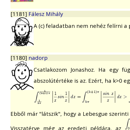
[1181]
Fálesz Mihály
A (c) feladatban nem nehéz felírni a 
[1180]
nadorp
Csatlakozom Jonashoz. Ha egy füg
abszolútértéke is az. Ezért, ha k>0 e
Ebből már "látszik", hogy a Lebesgue szerint
Visszatérve még az eredeti példára, az