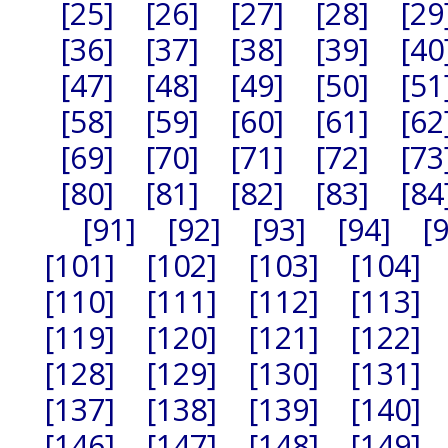
[25]
[26]
[27]
[28]
[29
[36]
[37]
[38]
[39]
[40
[47]
[48]
[49]
[50]
[51
[58]
[59]
[60]
[61]
[62
[69]
[70]
[71]
[72]
[73
[80]
[81]
[82]
[83]
[84
[91]
[92]
[93]
[94]
[
[101]
[102]
[103]
[104]
[110]
[111]
[112]
[113]
[119]
[120]
[121]
[122]
[128]
[129]
[130]
[131]
[137]
[138]
[139]
[140]
[146]
[147]
[148]
[149]