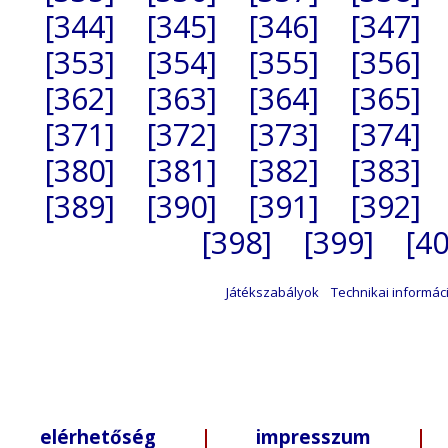
[344]
[345]
[346]
[347]
[353]
[354]
[355]
[356]
[362]
[363]
[364]
[365]
[371]
[372]
[373]
[374]
[380]
[381]
[382]
[383]
[389]
[390]
[391]
[392]
[398]
[399]
[40
Játékszabályok
Technikai informác
elérhetőség
|
impresszum
| +3