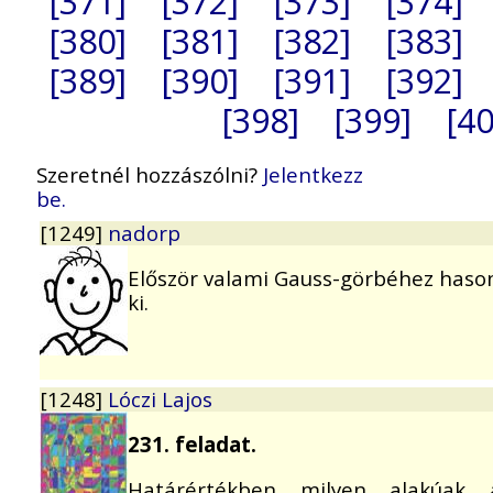
[371]
[372]
[373]
[374]
[380]
[381]
[382]
[383]
[389]
[390]
[391]
[392]
[398]
[399]
[40
Szeretnél hozzászólni?
Jelentkezz
be.
[1249]
nadorp
Először valami Gauss-görbéhez hasonló
ki.
[1248]
Lóczi Lajos
231. feladat.
Határértékben milyen alakúak 