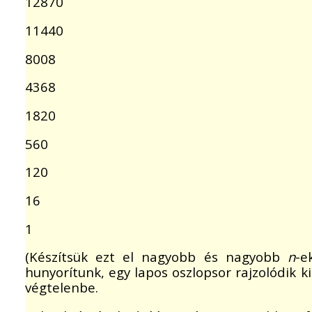
12870
11440
8008
4368
1820
560
120
16
1
(Készítsük ezt el nagyobb és nagyobb
n
-e
hunyorítunk, egy lapos oszlopsor rajzolódik 
végtelenbe.