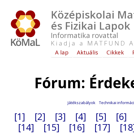
Középiskolai Ma
és Fizikai Lapok
Informatika rovattal
Kiadja a MATFUND A
A lap
Aktuális
Cikkek
Fórum: Érdek
Játékszabályok
Technikai informác
[1]
[2]
[3]
[4]
[5]
[6]
[14]
[15]
[16]
[17]
[18