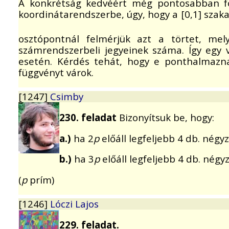
A konkrétság kedvéért még pontosabban fo
koordinátarendszerbe, úgy, hogy a [0,1] szak
osztópontnál felmérjük azt a törtet, m
számrendszerbeli jegyeinek száma. Így egy
esetén. Kérdés tehát, hogy e ponthalmazna
függvényt várok.
[1247]
Csimby
230. feladat
Bizonyítsuk be, hogy:
a.)
ha 2
p
előáll legfeljebb 4 db. nég
b.)
ha 3
p
előáll legfeljebb 4 db. nég
(
p
prím)
[1246]
Lóczi Lajos
229. feladat.