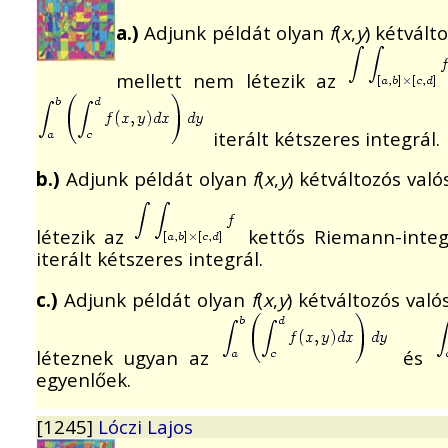
a.)
Adjunk példát olyan
f
(
x
,
y
) kétvált
mellett nem létezik az
iterált kétszeres integrál.
b.)
Adjunk példát olyan
f
(
x
,
y
) kétváltozós val
létezik az
kettős Riemann-integ
iterált kétszeres integrál.
c.)
Adjunk példát olyan
f
(
x
,
y
) kétváltozós val
léteznek ugyan az
és
egyenlőek.
[1245]
Lóczi Lajos