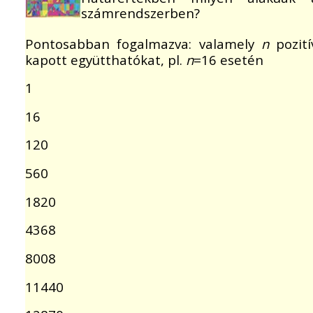
számrendszerben?
Pontosabban fogalmazva: valamely
n
pozití
kapott együtthatókat, pl.
n
=16 esetén
1
16
120
560
1820
4368
8008
11440