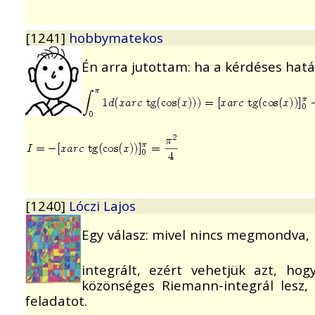
[1241]
hobbymatekos
Én arra jutottam: ha a kérdéses határo
[1240]
Lóczi Lajos
Egy válasz: mivel nincs megmondva,
integrált, ezért vehetjük azt, ho
közönséges Riemann-integrál lesz,
feladatot.