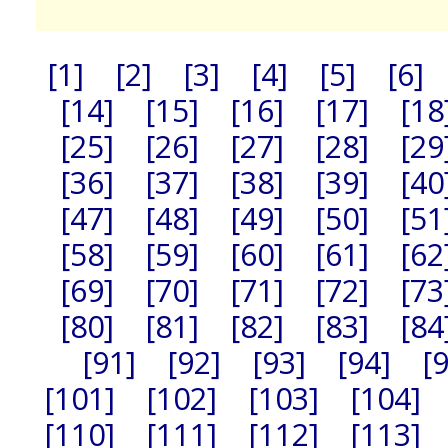
[1]
[2]
[3]
[4]
[5]
[6]
[14]
[15]
[16]
[17]
[18
[25]
[26]
[27]
[28]
[29
[36]
[37]
[38]
[39]
[40
[47]
[48]
[49]
[50]
[51
[58]
[59]
[60]
[61]
[62
[69]
[70]
[71]
[72]
[73
[80]
[81]
[82]
[83]
[84
[91]
[92]
[93]
[94]
[
[101]
[102]
[103]
[104]
[110]
[111]
[112]
[113]