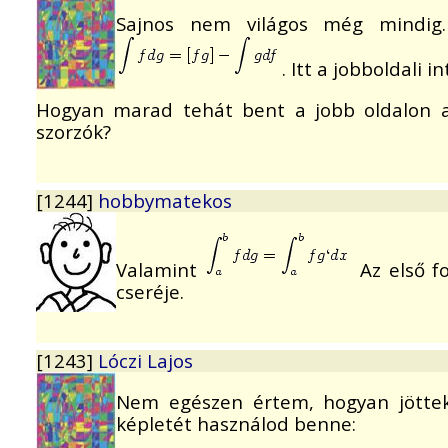
Sajnos nem világos még mindi
. Itt a jobboldali i
Hogyan marad tehát bent a jobb oldalon a 
szorzók?
[1244]
hobbymatekos
Valamint
Az első fo
cseréje.
[1243]
Lóczi Lajos
Nem egészen értem, hogyan jöttek 
képletét használod benne: