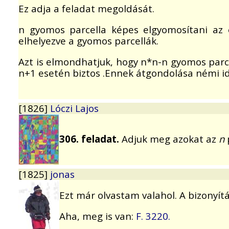
Ez adja a feladat megoldását.
n gyomos parcella képes elgyomosítani az 
elhelyezve a gyomos parcellák.
Azt is elmondhatjuk, hogy n*n-n gyomos parc
n+1 esetén biztos .Ennek átgondolása némi id
[1826]
Lóczi Lajos
306. feladat.
Adjuk meg azokat az
n
[1825]
jonas
Ezt már olvastam valahol. A bizonyí
Aha, meg is van:
F. 3220.