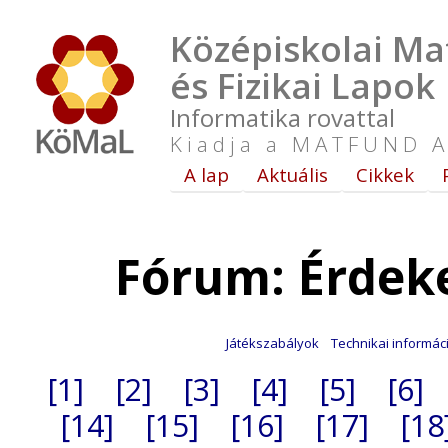
Középiskolai Ma
és Fizikai Lapok
Informatika rovattal
Kiadja a MATFUND A
A lap
Aktuális
Cikkek
Fórum: Érdek
Játékszabályok
Technikai informác
[1]
[2]
[3]
[4]
[5]
[6]
[14]
[15]
[16]
[17]
[18