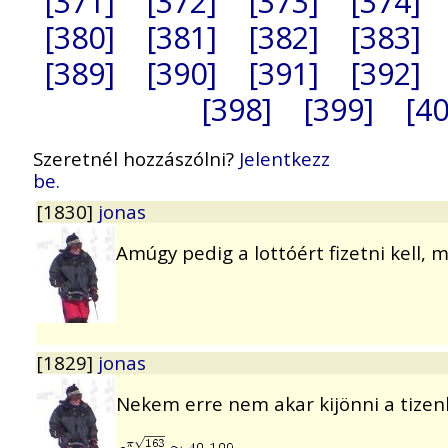
[371]
[372]
[373]
[374]
[380]
[381]
[382]
[383]
[389]
[390]
[391]
[392]
[398]
[399]
[40
Szeretnél hozzászólni?
Jelentkezz
be.
[1830]
jonas
Amúgy pedig a lottóért fizetni kell, 
[1829]
jonas
Nekem erre nem akar kijönni a tizenk