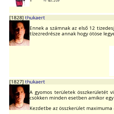
[1828]
thukaert
Ennek a számnak az első 12 tizedesje
tízezredrésze annak hogy ötöse legy
[1827]
thukaert
A gyomos területek összkerületét vi
csökken minden esetben amikor egy 
Kezdetbe az összkerület maximuma 4(