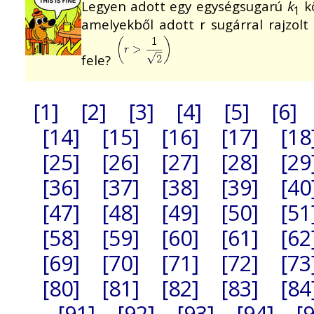
Legyen adott egy egységsugarú
k
kö
1
amelyekből adott r sugárral rajzol
fele?
[1]
[2]
[3]
[4]
[5]
[6]
[14]
[15]
[16]
[17]
[18
[25]
[26]
[27]
[28]
[29
[36]
[37]
[38]
[39]
[40
[47]
[48]
[49]
[50]
[51
[58]
[59]
[60]
[61]
[62
[69]
[70]
[71]
[72]
[73
[80]
[81]
[82]
[83]
[84
[91]
[92]
[93]
[94]
[