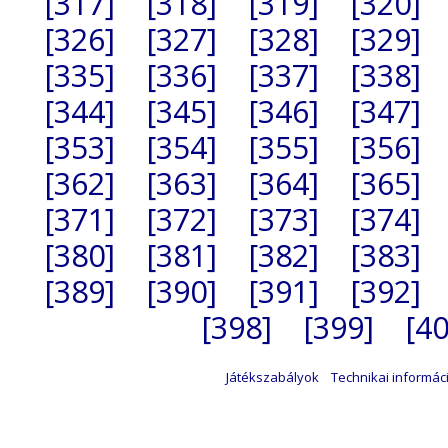
[317]
[318]
[319]
[320]
[326]
[327]
[328]
[329]
[335]
[336]
[337]
[338]
[344]
[345]
[346]
[347]
[353]
[354]
[355]
[356]
[362]
[363]
[364]
[365]
[371]
[372]
[373]
[374]
[380]
[381]
[382]
[383]
[389]
[390]
[391]
[392]
[398]
[399]
[40
Játékszabályok
Technikai informác