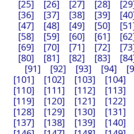
[25]
[26]
[27]
[28]
[29
[36]
[37]
[38]
[39]
[40
[47]
[48]
[49]
[50]
[51
[58]
[59]
[60]
[61]
[62
[69]
[70]
[71]
[72]
[73
[80]
[81]
[82]
[83]
[84
[91]
[92]
[93]
[94]
[
[101]
[102]
[103]
[104]
[110]
[111]
[112]
[113]
[119]
[120]
[121]
[122]
[128]
[129]
[130]
[131]
[137]
[138]
[139]
[140]
[146]
[147]
[148]
[149]