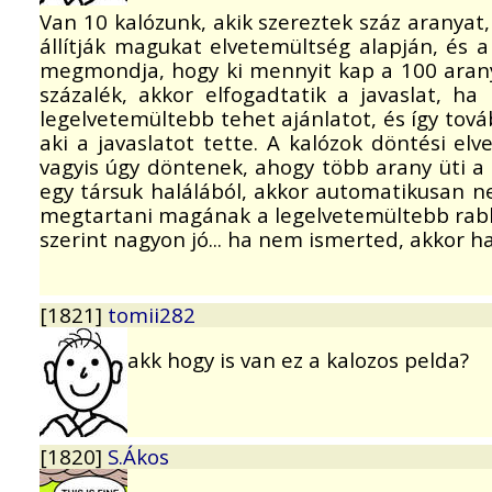
Van 10 kalózunk, akik szereztek száz aranyat, 
állítják magukat elvetemültség alapján, és a
megmondja, hogy ki mennyit kap a 100 arany
százalék, akkor elfogadtatik a javaslat, h
legelvetemültebb tehet ajánlatot, és így tová
aki a javaslatot tette. A kalózok döntési el
vagyis úgy döntenek, ahogy több arany üti a
egy társuk halálából, akkor automatikusan n
megtartani magának a legelvetemültebb rabl
szerint nagyon jó... ha nem ismerted, akkor h
[1821]
tomii282
akk hogy is van ez a kalozos pelda?
[1820]
S.Ákos