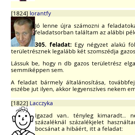
[1824]
lorantfy
Jó lenne újra számozni a feladatoka
feladatsorban találtam az alábbi pél
305. feladat:
Egy négyzet alakú föl
területrésznek legalább két szomszédja gazos, 
Lássuk be, hogy n db gazos területrész elga
semmiképpen sem.
A feladat bármely általánosítása, továbbfe
eszébe jut ilyen, akkor legyenszíves nekem em
[1822]
Lacczyka
Igazad van.. tényleg kimaradt...
százaléknál százalékjelet haszná
bocsánat a hibáért, itt a feladat: