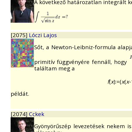
A következő határozatlan integrált ké
[2075]
Lóczi Lajos
Sőt, a Newton-Leibniz-formula alap
primitív függvényére fennáll, hogy
találtam meg a
f
(
x
):=(
x
(
x
-
példát.
[2074]
Cckek
Gyönyörűszép levezetések nekem is e