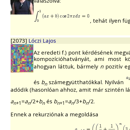
válaszolva:
, tehát ilyen f
[2073]
Lóczi Lajos
Az eredeti f.) pont kérdésének megvá
kompozícióhatványát, ami most 
ahogyan láttuk, bármely
n
pozitív e
és
b
számegyütthatókkal. Nyilván
n
adódik (hasonlóan ahhoz, amit már szintén lá
a
=
a
/2+
b
és
b
=
a
/3+
b
/2.
n
+1
n
n
n
+1
n
n
Ennek a rekurziónak a megoldása