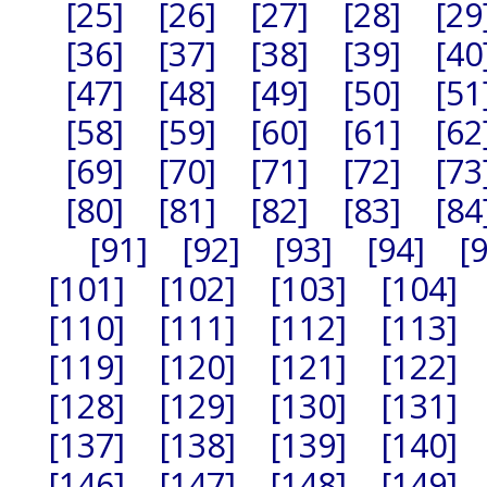
[25]
[26]
[27]
[28]
[29
[36]
[37]
[38]
[39]
[40
[47]
[48]
[49]
[50]
[51
[58]
[59]
[60]
[61]
[62
[69]
[70]
[71]
[72]
[73
[80]
[81]
[82]
[83]
[84
[91]
[92]
[93]
[94]
[
[101]
[102]
[103]
[104]
[110]
[111]
[112]
[113]
[119]
[120]
[121]
[122]
[128]
[129]
[130]
[131]
[137]
[138]
[139]
[140]
[146]
[147]
[148]
[149]