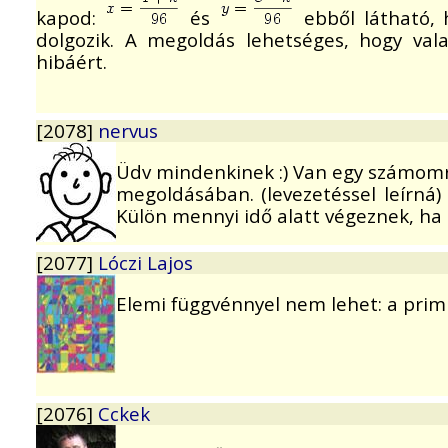
kapod:
és
ebből látható, 
dolgozik. A megoldás lehetséges, hogy vala
hibáért.
[2078]
nervus
Üdv mindenkinek :) Van egy számomra
megoldásában. (levezetéssel leírná
Külön mennyi idő alatt végeznek, ha az
[2077]
Lóczi Lajos
Elemi függvénnyel nem lehet: a primití
[2076]
Cckek