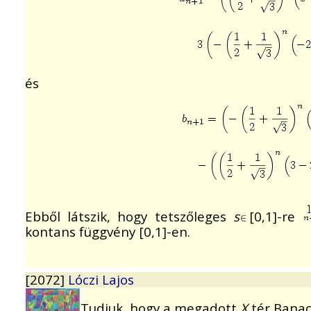
és
Ebből látszik, hogy tetszőleges
s
[0,1]-re
kontans függvény [0,1]-en.
[2072]
Lóczi Lajos
Tudjuk, hogy a megadott
X
tér Banac