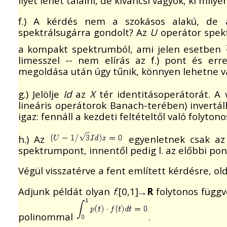
Ilyet lehet találni, de kíváncsi vagyok, ki mily
f.) A kérdés nem a szokásos alakú, de a
spektrálsugárra gondolt? Az
U
operátor spekt
a kompakt spektrumból, ami jelen esetben
limesszel -- nem elírás az f.) pont és erre
megoldása után úgy tűnik, könnyen lehetne v
g.) Jelölje
Id
az
X
tér identitásoperátorát. A v
lineáris operátorok Banach-terében) invertá
igaz: fennáll a kezdeti feltételtől való folytono
h.) Az
egyenletnek csak a
spektrumpont, innentől pedig l. az előbbi pon
Végül visszatérve a fent említett kérdésre, o
Adjunk példát olyan
f
:[0,1]
R
folytonos függ
polinommal
.