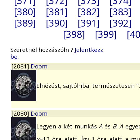
[371]
[372]
[373]
[374]
[380]
[381]
[382]
[383]
[389]
[390]
[391]
[392]
[398]
[399]
[40
Szeretnél hozzászólni?
Jelentkezz
be.
[2081]
Doom
Elnézést, sajtóhiba: természetesen "
[2080]
Doom
Legyen a két munkás
A
és
B
!
A
egye
x
+12 óra alatt. Így 1 óra alatt a 