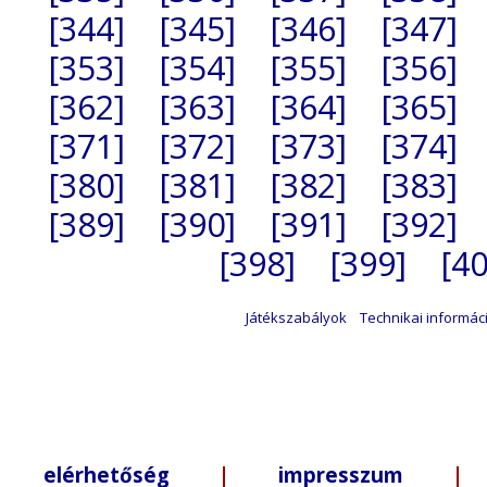
[344]
[345]
[346]
[347]
[353]
[354]
[355]
[356]
[362]
[363]
[364]
[365]
[371]
[372]
[373]
[374]
[380]
[381]
[382]
[383]
[389]
[390]
[391]
[392]
[398]
[399]
[40
Játékszabályok
Technikai informác
elérhetőség
|
impresszum
| +3