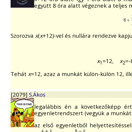
együtt 8 óra alatt végeznek a teljes 
Szorozva
x
(
x
+12)-vel és nullára rendezve kapj
x
=12,
x
=-
1
2
Tehát
x
=12, azaz a munkát külön-külön 12, ille
[2079]
S.Ákos
legalábbis én a következőképp ér
egyenletrendszert (vegyük a munkát 
az első egyenletből helyettesítésse