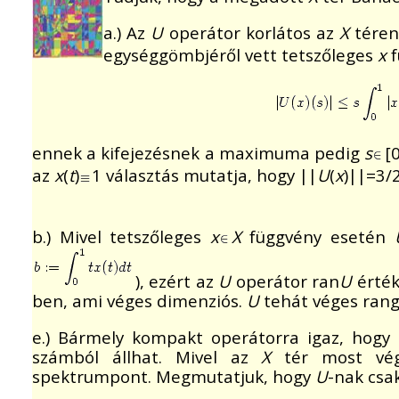
a.) Az
U
operátor korlátos az
X
téren
egységgömbjéről vett tetszőleges
x
f
ennek a kifejezésnek a maximuma pedig
s
[
az
x
(
t
)
1 választás mutatja, hogy ||
U
(
x
)||=3/
b.) Mivel tetszőleges
x
X
függvény esetén
), ezért az
U
operátor ran
U
érték
ben, ami véges dimenziós.
U
tehát véges rang
e.) Bármely kompakt operátorra igaz, hogy s
számból állhat. Mivel az
X
tér most végt
spektrumpont. Megmutatjuk, hogy
U
-nak csa