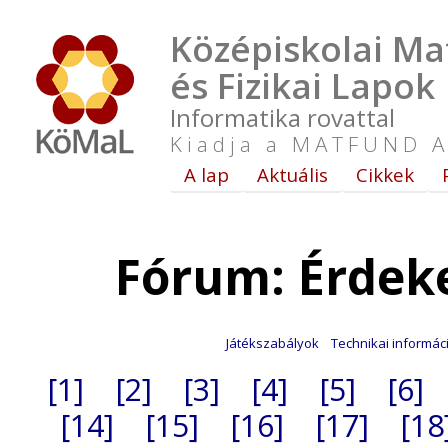
Középiskolai Ma
és Fizikai Lapok
Informatika rovattal
Kiadja a MATFUND A
A lap
Aktuális
Cikkek
Fórum: Érdek
Játékszabályok
Technikai informác
[1]
[2]
[3]
[4]
[5]
[6]
[14]
[15]
[16]
[17]
[18