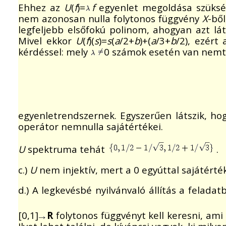
Ehhez az
U
(
f
)=
f
egyenlet megoldása szüksé
nem azonosan nulla folytonos függvény
X
-bő
legfeljebb elsőfokú polinom, ahogyan azt lá
Mivel ekkor
U
(
f
)(
s
)=
s
(
a
/2+
b
)+(
a
/3+
b
/2), ezért
kérdéssel: mely
0 számok esetén van nemtr
egyenletrendszernek. Egyszerűen látszik, ho
operátor nemnulla sajátértékei.
U
spektruma tehát
.
c.)
U
nem injektív, mert a 0 egyúttal sajátérték
d.) A legkevésbé nyilvánvaló állítás a felada
[0,1]
R
folytonos függvényt kell keresni, am