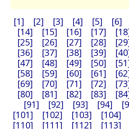
[1]
[2]
[3]
[4]
[5]
[6]
[14]
[15]
[16]
[17]
[18
[25]
[26]
[27]
[28]
[29
[36]
[37]
[38]
[39]
[40
[47]
[48]
[49]
[50]
[51
[58]
[59]
[60]
[61]
[62
[69]
[70]
[71]
[72]
[73
[80]
[81]
[82]
[83]
[84
[91]
[92]
[93]
[94]
[
[101]
[102]
[103]
[104]
[110]
[111]
[112]
[113]