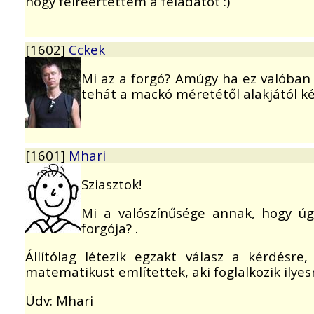
hogy felreertettem a feladatot :)
[1602]
Cckek
Mi az a forgó? Amúgy ha ez valóban
tehát a mackó méretétől alakjától ké
[1601]
Mhari
Sziasztok!
Mi a valószínűsége annak, hogy ú
forgója? .
Állítólag létezik egzakt válasz a kérdésr
matematikust említettek, aki foglalkozik ilyes
Üdv: Mhari