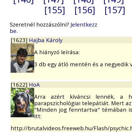
[155]
[156]
[157]
Szeretnél hozzászólni?
Jelentkezz
be.
[1623]
Hajba Károly
A hiányzó leírása:
3 db egy átló mentén és a negyedik 
[1622]
HoA
Arra azért kíváncsi lennék, a h
parapszichológiai telepátiát. Mert az
"Minden jog fenntartva" témában is
itt:
http://brutalvideos.freeweb.hu/Flash/psychic