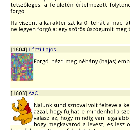
tetszőleges, a felületén értelmezett folyto
forgó.
Ha viszont a karakterisztika 0, tehát a maci 
ne legyen forgója: egy szőrös úszógumit meg tu
[1604]
Lóczi Lajos
Forgó: nézd meg néhány (hajas) ember 
[1603]
AzO
Nalunk sundisznoval volt felteve a ke
azzal, hogy fujhat-e mindenhol a szel
valasz az, hogy mindig van legalabb 
hogy megkavarod a levest, es lesz 