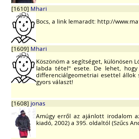
[1610]
Mhari
Bocs, a link lemaradt: http://www.ma
[1609]
Mhari
Köszönöm a segítséget, különösen Ló
labda tétel" esete. De lehet, ho
differenciálgeometriai esettel állo
gyors választ!
[1608]
jonas
Amúgy erről az ajánlott irodalom 
kiadó, 2002) a 395. oldaltól (Szűcs An