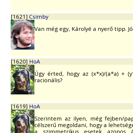
[1621]
Csimby
Van még egy, Károlyé a nyerő tipp. J
[1620]
HoA
Úgy érted, hogy az (x*x)/(a*a) + (
racionális?
[1619]
HoA
Szerintem az ilyen, még fejben/pa
célszerű megoldani, hogy a lehetsége
a szimmetrikus esetek azonos á