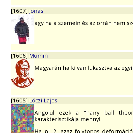
[1607]
jonas
agy ha a szemein és az orrán nem sző
[1606]
Mumin
Magyarán ha ki van lukasztva az egyik 
[1605]
Lóczi Lajos
Angolul ezek a "hairy ball theo
karakterisztikája mennyi.
Ha pl. 2, azaz folytonos deformáció