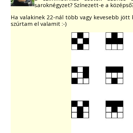
saroknégyzet? Színezett-e a középső
Ha valakinek 22-nál több vagy kevesebb jött ki
szúrtam el valamit :-)