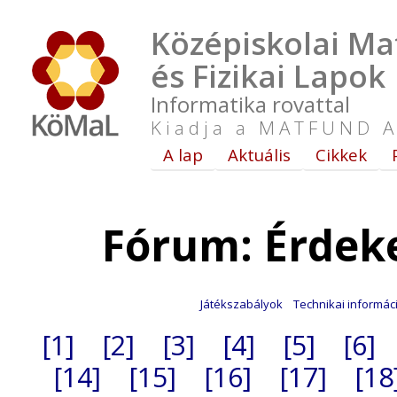
Középiskolai Ma
és Fizikai Lapok
Informatika rovattal
Kiadja a MATFUND A
A lap
Aktuális
Cikkek
Fórum: Érdek
Játékszabályok
Technikai informác
[1]
[2]
[3]
[4]
[5]
[6]
[14]
[15]
[16]
[17]
[18