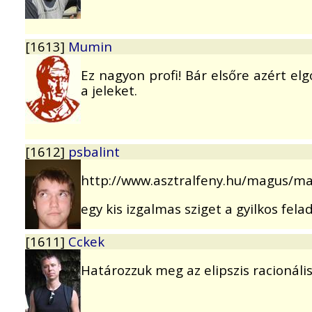
[1613]
Mumin
Ez nagyon profi! Bár elsőre azért el
a jeleket.
[1612]
psbalint
http://www.asztralfeny.hu/magus/m
egy kis izgalmas sziget a gyilkos felad
[1611]
Cckek
Határozzuk meg az elipszis racionális