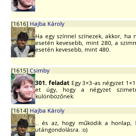
[1616]
Hajba Károly
Ha egy színnel színezek, akkor, ha 
esetén kevesebb, mint 280, a szimm
esetén kevesebb, mint 480.
[1615]
Csimby
301. feladat
Egy 3×3-as négyzet 1×1-
et úgy, hogy a négyzet szimetr
különbözőnek.
[1614]
Hajba Károly
... és az, hogy működik a honlap, 
utángondolásra. :o)