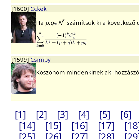
[1600]
Cckek
*
Ha
p
,
q
N
számítsuk ki a következő 
[1599]
Csimby
Köszönöm mindenkinek aki hozzászól
[1]
[2]
[3]
[4]
[5]
[6]
[14]
[15]
[16]
[17]
[18
[25]
[26]
[27]
[28]
[29