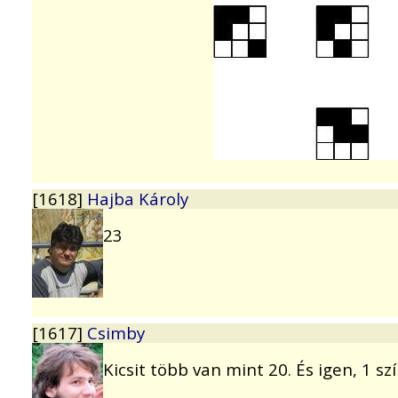
[1618]
Hajba Károly
23
[1617]
Csimby
Kicsit több van mint 20. És igen, 1 sz