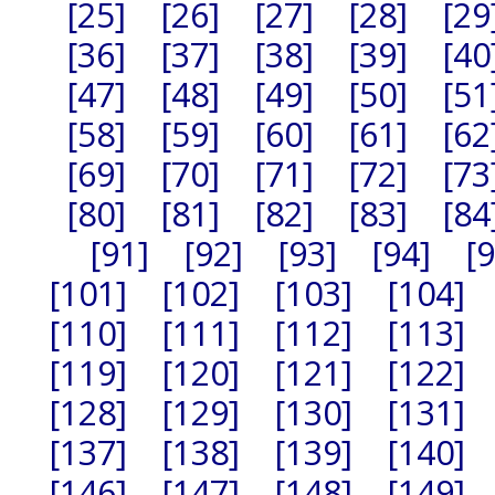
[25]
[26]
[27]
[28]
[29
[36]
[37]
[38]
[39]
[40
[47]
[48]
[49]
[50]
[51
[58]
[59]
[60]
[61]
[62
[69]
[70]
[71]
[72]
[73
[80]
[81]
[82]
[83]
[84
[91]
[92]
[93]
[94]
[
[101]
[102]
[103]
[104]
[110]
[111]
[112]
[113]
[119]
[120]
[121]
[122]
[128]
[129]
[130]
[131]
[137]
[138]
[139]
[140]
[146]
[147]
[148]
[149]