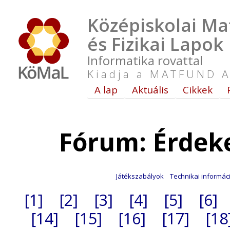
Középiskolai Ma
és Fizikai Lapok
Informatika rovattal
Kiadja a MATFUND A
A lap
Aktuális
Cikkek
Fórum: Érdek
Játékszabályok
Technikai informác
[1]
[2]
[3]
[4]
[5]
[6]
[14]
[15]
[16]
[17]
[18