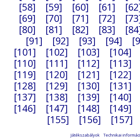
[58]
[59]
[60]
[61]
[62
[69]
[70]
[71]
[72]
[73
[80]
[81]
[82]
[83]
[84
[91]
[92]
[93]
[94]
[
[101]
[102]
[103]
[104]
[110]
[111]
[112]
[113]
[119]
[120]
[121]
[122]
[128]
[129]
[130]
[131]
[137]
[138]
[139]
[140]
[146]
[147]
[148]
[149]
[155]
[156]
[157]
Játékszabályok
Technikai informác