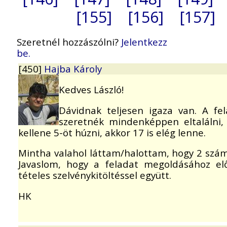
[155]
[156]
[157]
Szeretnél hozzászólni?
Jelentkezz
be.
[450]
Hajba Károly
Kedves László!
Dávidnak teljesen igaza van. A fe
szeretnék mindenképpen eltalálni, 
kellene 5-öt húzni, akkor 17 is elég lenne.
Mintha valahol láttam/halottam, hogy 2 szám
Javaslom, hogy a feladat megoldásához el
tételes szelvénykitöltéssel együtt.
HK