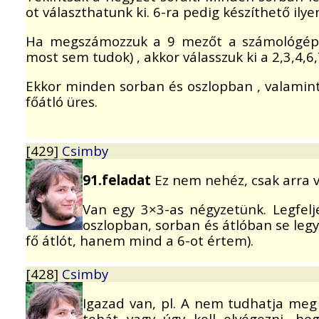
ot választhatunk ki. 6-ra pedig készíthető ilye
Ha megszámozzuk a 9 mezőt a számológépek
most sem tudok) , akkor válasszuk ki a 2,3,4,6
Ekkor minden sorban és oszlopban , valamint
főátló üres.
[429]
Csimby
91.feladat
Ez nem nehéz, csak arra v
Van egy 3×3-as négyzetünk. Legfelj
oszlopban, sorban és átlóban se legy
fő átlót, hanem mind a 6-ot értem).
[428]
Csimby
Igazad van, pl. A nem tudhatja meg 
tehát vagy úgy kell elvégezni, ho