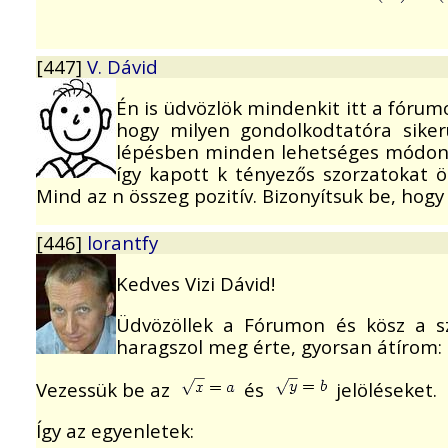
[447]
V. Dávid
Én is üdvözlök mindenkit itt a fórum
hogy milyen gondolkodtatóra siker
lépésben minden lehetséges módon ki
így kapott k tényezős szorzatokat ö
Mind az n összeg pozitív. Bizonyítsuk be, hogy 
[446]
lorantfy
Kedves Vizi Dávid!
Üdvözöllek a Fórumon és kösz a s
haragszol meg érte, gyorsan átírom:
Vezessük be az
és
jelöléseket.
Így az egyenletek: