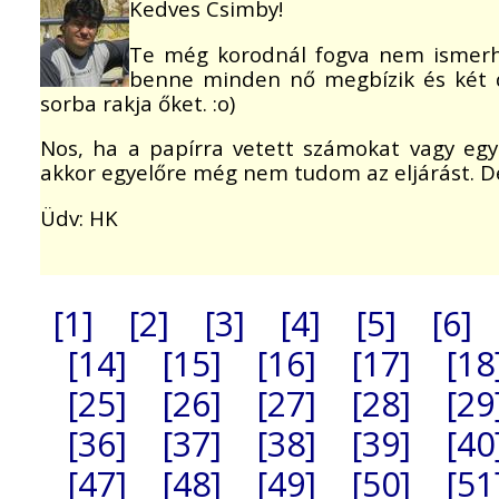
Kedves Csimby!
Te még korodnál fogva nem ismerhe
benne minden nő megbízik és két d
sorba rakja őket. :o)
Nos, ha a papírra vetett számokat vagy eg
akkor egyelőre még nem tudom az eljárást. De
Üdv: HK
[1]
[2]
[3]
[4]
[5]
[6]
[14]
[15]
[16]
[17]
[18
[25]
[26]
[27]
[28]
[29
[36]
[37]
[38]
[39]
[40
[47]
[48]
[49]
[50]
[51