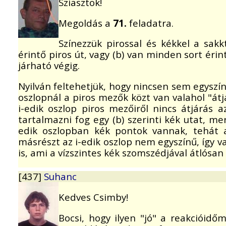
Sziasztok!
Megoldás a
71.
feladatra.
Színezzük pirossal és kékkel a sakk
érintő piros út, vagy (b) van minden sort érin
járható végig.
Nyilván feltehetjük, hogy nincsen sem egyszí
oszlopnál a piros mezők közt van valahol "átjár
i-edik oszlop piros mezőiről nincs átjárás a
tartalmazni fog egy (b) szerinti kék utat, mer
edik oszlopban kék pontok vannak, tehát a 
másrészt az i-edik oszlop nem egyszínű, így 
is, ami a vízszintes kék szomszédjával átlósan
[437]
Suhanc
Kedves Csimby!
Bocsi, hogy ilyen "jó" a reakcióidő