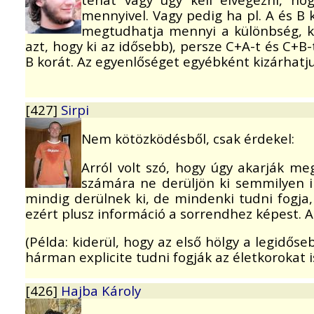
mennyivel. Vagy pedig ha pl. A és B 
megtudhatja mennyi a különbség, ko
azt, hogy ki az idősebb), persze C+A-t és C+
B korát. Az egyenlőséget egyébként kizárhatju
[427]
Sirpi
Nem kötözködésből, csak érdekel:
Arról volt szó, hogy úgy akarják me
számára ne derüljön ki semmilyen i
mindig derülnek ki, de mindenki tudni fogja
ezért plusz információ a sorrendhez képest.
(Példa: kiderül, hogy az első hölgy a legidő
hárman explicite tudni fogják az életkorokat is
[426]
Hajba Károly