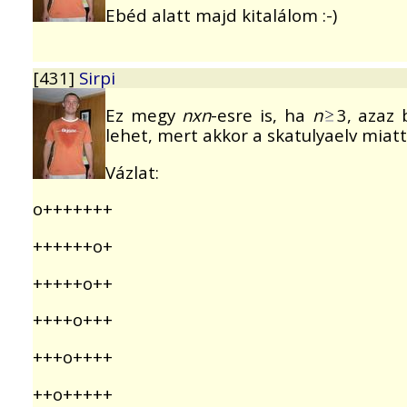
Ebéd alatt majd kitalálom :-)
[431]
Sirpi
Ez megy
nxn
-esre is, ha
n
3, azaz 
lehet, mert akkor a skatulyaelv miatt 
Vázlat:
o+++++++
++++++o+
+++++o++
++++o+++
+++o++++
++o+++++