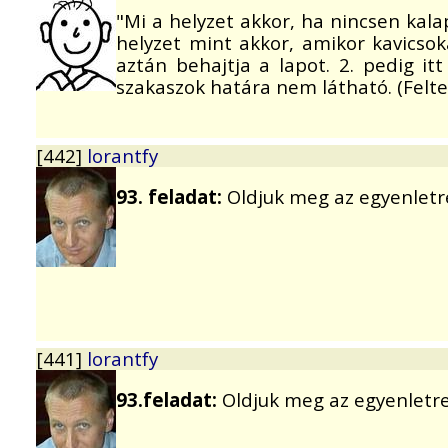
"Mi a helyzet akkor, ha nincsen kala
helyzet mint akkor, amikor kavicsok
aztán behajtja a lapot. 2. pedig itt
szakaszok határa nem látható. (Felt
[442]
lorantfy
93. feladat:
Oldjuk meg az egyenletr
[441]
lorantfy
93.feladat:
Oldjuk meg az egyenletre