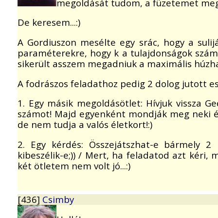
megoldását tudom, a füzetemet meg
De keresem...:)
A Gordiuszon mesélte egy srác, hogy a sulij
paraméterekre, hogy k a tulajdonságok száma
sikerült asszem megadniuk a maximális húzhat
A fodrászos feladathoz pedig 2 dolog jutott 
1. Egy másik megoldásötlet: Hívjuk vissza G
számot! Majd egyenként mondják meg neki éle
de nem tudja a valós életkort!:)
2. Egy kérdés: Összejátszhat-e bármely 2
kibeszélik-e;)) / Mert, ha feladatod azt kéri,
két ötletem nem volt jó...:)
[436]
Csimby