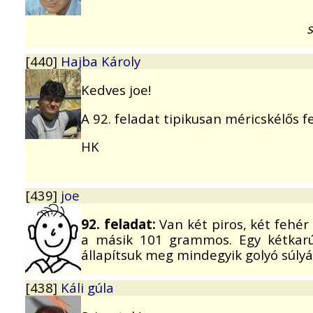
s
[440]
Hajba Károly
Kedves joe!
A 92. feladat tipikusan méricskélős fe
HK
[439]
joe
92. feladat:
Van két piros, két fehér 
a másik 101 grammos. Egy kétkarú 
állapítsuk meg mindegyik golyó súlyá
[438]
Káli gúla