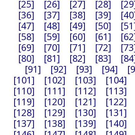
[25]
[26]
[27]
[28]
[29
[36]
[37]
[38]
[39]
[40
[47]
[48]
[49]
[50]
[51
[58]
[59]
[60]
[61]
[62
[69]
[70]
[71]
[72]
[73
[80]
[81]
[82]
[83]
[84
[91]
[92]
[93]
[94]
[
[101]
[102]
[103]
[104]
[110]
[111]
[112]
[113]
[119]
[120]
[121]
[122]
[128]
[129]
[130]
[131]
[137]
[138]
[139]
[140]
[146]
[147]
[148]
[149]