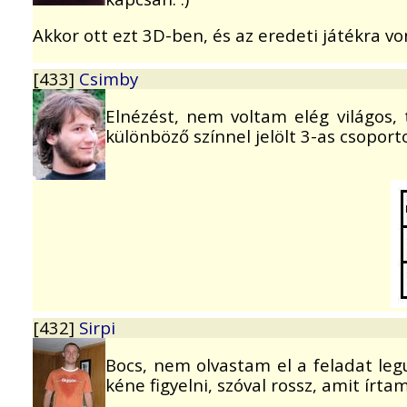
Akkor ott ezt 3D-ben, és az eredeti játékra von
[433]
Csimby
Elnézést, nem voltam elég világos,
különböző színnel jelölt 3-as csoporto
[432]
Sirpi
Bocs, nem olvastam el a feladat leg
kéne figyelni, szóval rossz, amit írtam