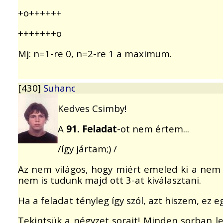
+o++++++
+++++++o
Mj: n=1-re 0, n=2-re 1 a maximum.
[430]
Suhanc
Kedves Csimby!
A
91. Feladat
-ot nem értem...
/így jártam;) /
Az nem világos, hogy miért emeled ki a nem 
nem is tudunk majd ott 3-at kiválasztani.
Ha a feladat tényleg így szól, azt hiszem, ez 
Tekintsük a négyzet sorait! Minden sorban leg