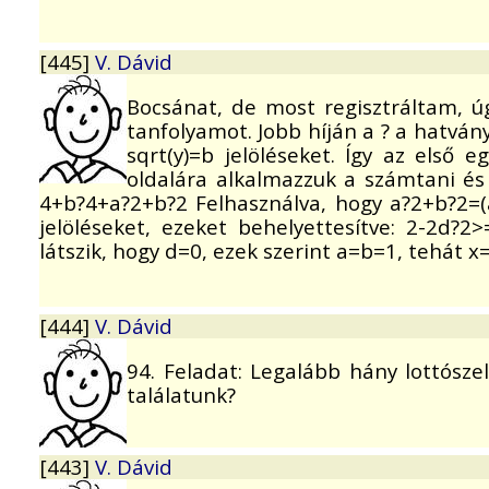
[445]
V. Dávid
Bocsánat, de most regisztráltam, ú
tanfolyamot. Jobb híján a ? a hatván
sqrt(y)=b jelöléseket. Így az első 
oldalára alkalmazzuk a számtani és
4+b?4+a?2+b?2 Felhasználva, hogy a?2+b?2=
jelöléseket, ezeket behelyettesítve: 2-2d
látszik, hogy d=0, ezek szerint a=b=1, tehát 
[444]
V. Dávid
94. Feladat: Legalább hány lottósze
találatunk?
[443]
V. Dávid