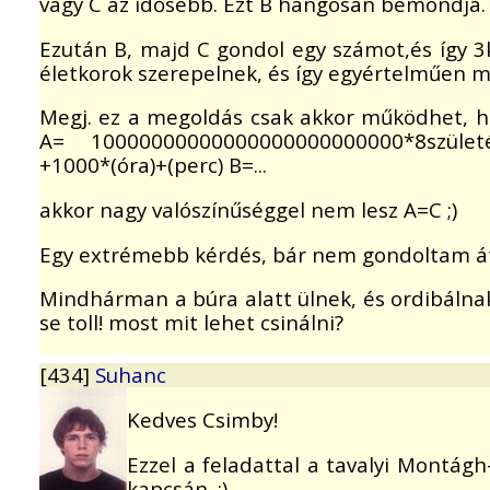
vagy C az idősebb. Ezt B hangosan bemondja.
Ezután B, majd C gondol egy számot,és így 3
életkorok szerepelnek, és így egyértelműen me
Megj. ez a megoldás csak akkor működhet, h
A= 10000000000000000000000000*8születé
+1000*(óra)+(perc) B=...
akkor nagy valószínűséggel nem lesz A=C ;)
Egy extrémebb kérdés, bár nem gondoltam át,
Mindhárman a búra alatt ülnek, és ordibálnak.
se toll! most mit lehet csinálni?
[434]
Suhanc
Kedves Csimby!
Ezzel a feladattal a tavalyi Montág
kapcsán. :)