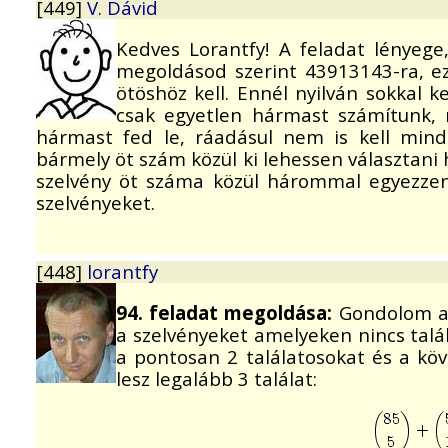
[449]
V. Dávid
Kedves Lorantfy! A feladat lényeg
megoldásod szerint 43913143-ra, e
ötöshöz kell. Ennél nyilván sokkal k
csak egyetlen hármast számítunk,
hármast fed le, ráadásul nem is kell mind
bármely öt szám közül ki lehessen választani
szelvény öt száma közül hárommal egyezze
szelvényeket.
[448]
lorantfy
94. feladat megoldása:
Gondolom a h
a szelvényeket amelyeken nincs talá
a pontosan 2 találatosokat és a kö
lesz legalább 3 találat: