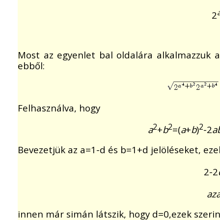
2
Most az egyenlet bal oldalára alkalmazzuk a
ebből:
Felhasználva, hogy
2
2
2
a
+
b
=(
a
+
b
)
-2
a
Bevezetjük az a=1-d és b=1+d jelöléseket, eze
2-2
az
innen már simán látszik, hogy d=0,ezek szeri