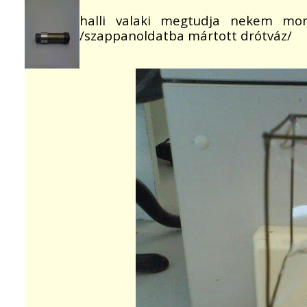
halli valaki megtudja nekem mond
/szappanoldatba mártott drótváz/