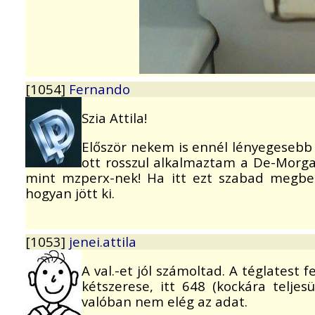
[1054]
Fernando
Szia Attila!
Először nekem is ennél lényegesebb n
ott rosszul alkalmaztam a De-Morga
mint mzperx-nek! Ha itt ezt szabad megbe
hogyan jött ki.
[1053]
jenei.attila
A val.-et jól számoltad. A téglatest
kétszerese, itt 648 (kockára teljesü
valóban nem elég az adat.