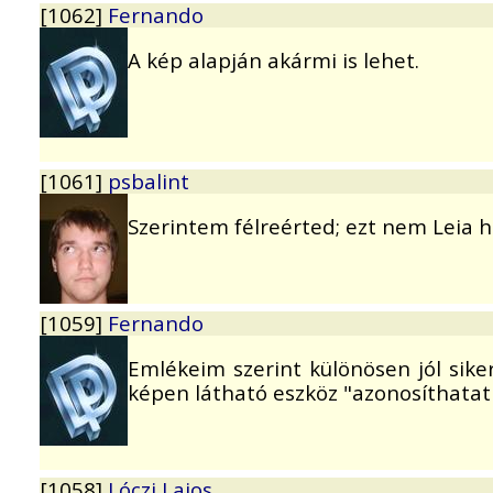
[1062]
Fernando
A kép alapján akármi is lehet.
[1061]
psbalint
Szerintem félreérted; ezt nem Leia h
[1059]
Fernando
Emlékeim szerint különösen jól siker
képen látható eszköz "azonosíthatatl
[1058]
Lóczi Lajos