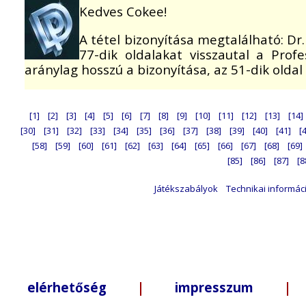
Kedves Cokee!
A tétel bizonyítása megtalálható: Dr.
77-dik oldalakat visszautal a Prof
aránylag hosszú a bizonyítása, az 51-dik oldal
[1]
[2]
[3]
[4]
[5]
[6]
[7]
[8]
[9]
[10]
[11]
[12]
[13]
[14]
[30]
[31]
[32]
[33]
[34]
[35]
[36]
[37]
[38]
[39]
[40]
[41]
[
[58]
[59]
[60]
[61]
[62]
[63]
[64]
[65]
[66]
[67]
[68]
[69]
[85]
[86]
[87]
[8
Játékszabályok
Technikai informác
elérhetőség
|
impresszum
| +3