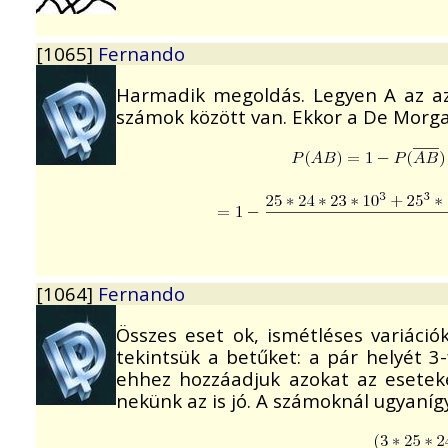
[1065]
Fernando
Harmadik megoldás. Legyen A az az
számok között van. Ekkor a De Morga
[1064]
Fernando
Összes eset ok, ismétléses variáci
tekintsük a betűket: a pár helyét 3
ehhez hozzáadjuk azokat az esetek
nekünk az is jó. A számoknál ugyanígy