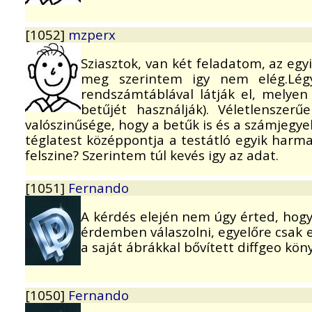
[1052]
mzperx
Sziasztok, van két feladatom, az eg
meg szerintem igy nem elég.Légy
rendszámtáblával látják el, melye
betűjét használják). Véletlensze
valószinűsége, hogy a betűk is és a számjegye
téglatest középpontja a testátló egyik harm
felszine? Szerintem túl kevés igy az adat.
[1051]
Fernando
A kérdés elején nem úgy érted, hogy
érdemben válaszolni, egyelőre csak eg
a saját ábrákkal bővített diffgeo köny
[1050]
Fernando