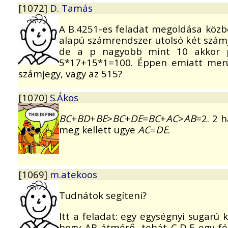
[1072]
D. Tamás
A B.4251-es feladat megoldása közb
alapú számrendszer utolsó két szám
de a p nagyobb mint 10 akkor p
5*17+15*1=100. Éppen emiatt merü
számjegy, vagy az 515?
[1070]
S.Ákos
BC
+
BD
+
BE
>
BC
+
DE
=
BC
+
AC
>
AB
=2. 2 
meg kellett ugye
AC
=
DE
.
[1069]
m.atekoos
Tudnátok segíteni?
Itt a feladat: egy egységnyi sugarú 
hogy AB átmérő, tehát C,D,E egy fé