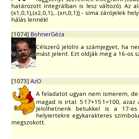
határozott integrálban is lesz változó). Az alá
(x1,0,1),(x2,0,1),...(xn,0,1)] - sima zárójelek 
hálás lennék!
[1074]
BohnerGéza
Célszerű jelölni a számjegyet, ha nem
mást jelent. Ezt oldják meg a 16-os sz
[1073]
AzO
A feladatot ugyan nem ismerem, de p
.
.
magad is irtal: 5
17+15
1=100, azaz a
Jelolhetnenk betukkel is a 17-e
helyiertekre egykarakteres szimbo
megszokott.