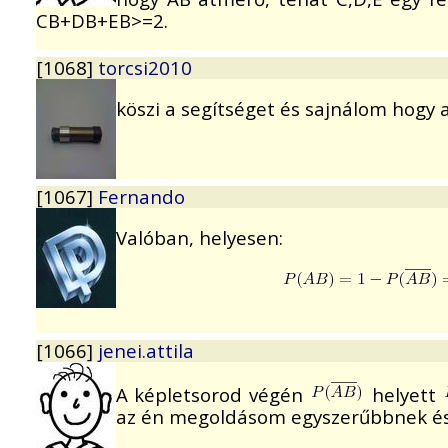
CB+DB+EB>=2.
[1068]
torcsi2010
köszi a segítséget és sajnálom hogy 
[1067]
Fernando
Valóban, helyesen:
[1066]
jenei.attila
A képletsorod végén
helyett
az én megoldásom egyszerűbbnek és j