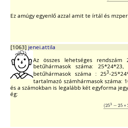
Ez amúgy egyenlő azzal amit te írtál és mzperx-
[1063]
jenei.attila
Az összes lehetséges rendszám 
betűhármasok száma: 25*24*23, 
3
betűhármasok száma : 25
-25*24
tartalmazó számhármasok száma: 1
és a számokban is legalább két egyforma jegy
ég: