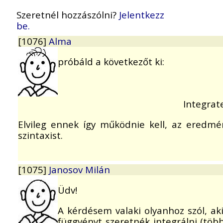
Szeretnél hozzászólni?
Jelentkezz
be.
[1076]
Alma
próbáld a következőt ki:
Integrate[
Elvileg ennek így működnie kell, az eredmé
szintaxist.
[1075]
Janosov Milán
Üdv!
A kérdésem valaki olyanhoz szól, ak
függvényt szeretnék integrálni (több 