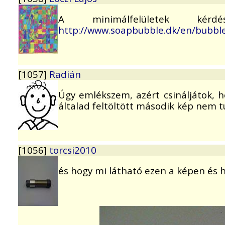
A minimálfelületek kér
http://www.soapbubble.dk/en/bubbl
[1057]
Radián
Úgy emlékszem, azért csináljátok, ho
általad feltöltött második kép nem 
[1056]
torcsi2010
és hogy mi látható ezen a képen és h