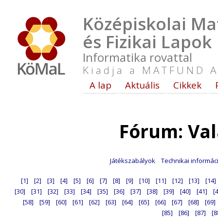
Középiskolai Ma
és Fizikai Lapok
Informatika rovattal
Kiadja a MATFUND A
A lap
Aktuális
Cikkek
Fórum: Va
Játékszabályok
Technikai informác
[1]
[2]
[3]
[4]
[5]
[6]
[7]
[8]
[9]
[10]
[11]
[12]
[13]
[14]
[30]
[31]
[32]
[33]
[34]
[35]
[36]
[37]
[38]
[39]
[40]
[41]
[
[58]
[59]
[60]
[61]
[62]
[63]
[64]
[65]
[66]
[67]
[68]
[69]
[85]
[86]
[87]
[8