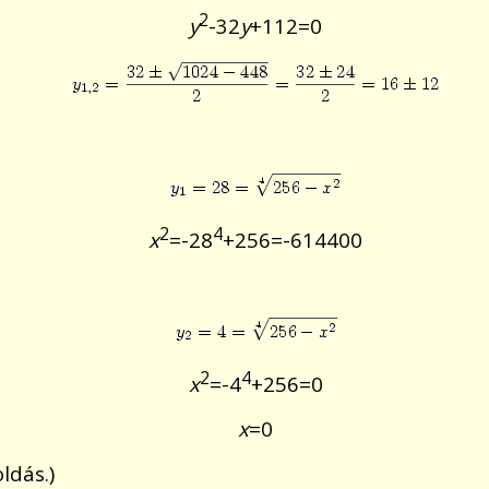
2
y
-32
y
+112=0
2
4
x
=-28
+256=-614400
2
4
x
=-4
+256=0
x
=0
ldás.)