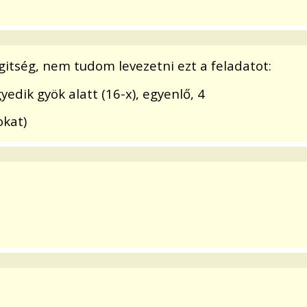
egitség, nem tudom levezetni ezt a feladatot:
yedik gyök alatt (16-x), egyenlő, 4
kat)