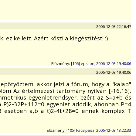
2006-12-03 22:16:47
 kellett. Azért köszi a kiegészítést! :)
Előzmény:
[106] epsilon, 2006-12-03 19:40:06
2006-12-03 19:40:06
pötyöztem, akkor jelzi a fórum, hogy a "kalap"
löm Az értelmezési tartomány nyilván [-16,16],
immetrikus egyenletrendsyer, ezért az S=a+b és
n a P)2-32P+112=0 egyenlet adódik, ahonnan P=4
28 esetben a,b a t)2-4t+28=0 ennek komplex T
Előzmény:
[105] Facsipesz, 2006-12-03 13:22:33