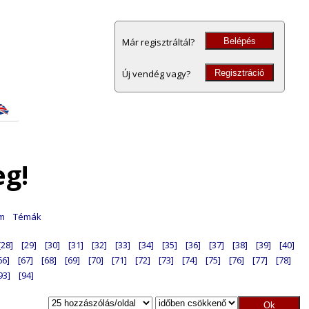
Belépés
Már regisztráltál?
Regisztráció
Új vendég vagy?
eg!
am
Témák
[28]
[29]
[30]
[31]
[32]
[33]
[34]
[35]
[36]
[37]
[38]
[39]
[40]
66]
[67]
[68]
[69]
[70]
[71]
[72]
[73]
[74]
[75]
[76]
[77]
[78]
93]
[94]