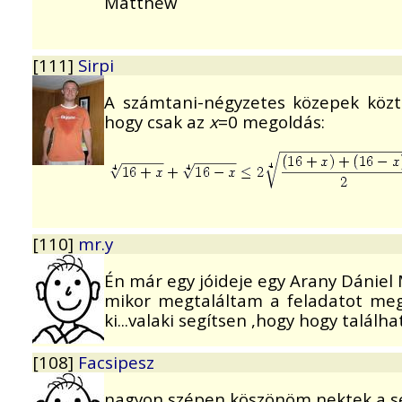
Matthew
[111]
Sirpi
A számtani-négyzetes közepek közti
hogy csak az
x
=0 megoldás:
[110]
mr.y
Én már egy jóideje egy Arany Dáni
mikor megtaláltam a feladatot meg
ki...valaki segítsen ,hogy hogy talá
[108]
Facsipesz
nagyon szépen köszönöm nektek a se