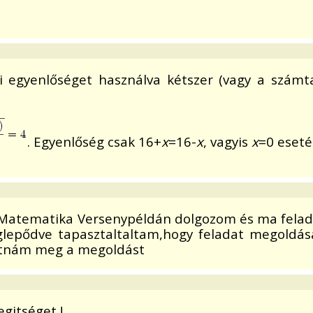
 egyenlőséget használva kétszer (vagy a számta
. Egyenlőség csak 16+
x
=16-
x
, vagyis
x
=0 eseté
el Matematika Versenypéldán dolgozom és ma fe
lepődve tapasztaltaltam,hogy feladat megoldás
lhatnám meg a megoldást
gitséget !