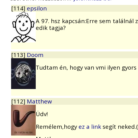
[114]
epsilon
A 97. hsz kapcsán:Erre sem találnál zá
edik tagja?
[113]
Doom
Tudtam én, hogy van vmi ilyen gyors 
[112]
Matthew
Üdv!
Remélem,hogy
ez a link
segít neked.(