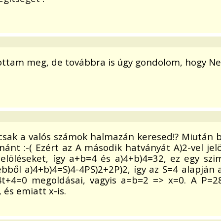
tam meg, de továbbra is úgy gondolom, hogy Neki ez
sak a valós számok halmazán keresed!? Miután be
nt :-( Ezért az A második hatványát A)2-vel jelö
jelöléseket, így a+b=4 és a)4+b)4=32, ez egy sz
 ebből a)4+b)4=S)4-4PS)2+2P)2, így az S=4 alapjá
-4t+4=0 megoldásai, vagyis a=b=2 => x=0. A P=
és emiatt x-is.