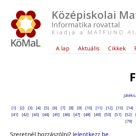
Középiskolai Ma
Informatika rovattal
Kiadja a MATFUND Al
A lap
Aktuális
Cikkek
F
Játéks
[1]
[2]
[3]
[4]
[5]
[6]
[7]
[8]
[9]
[10]
[11]
[12]
[13]
[14]
[41]
[42]
[43]
[44]
[45]
[46]
[47]
[48]
[49]
[50]
[51]
[52]
[79]
Szeretnél hozzászólni?
Jelentkezz be.