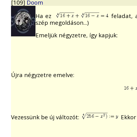
[109]
Doom
Ha ez
feladat, 
szép megoldáson...)
Emeljük négyzetre, így kapjuk:
Újra négyzetre emelve:
Vezessünk be új változót:
Ekkor