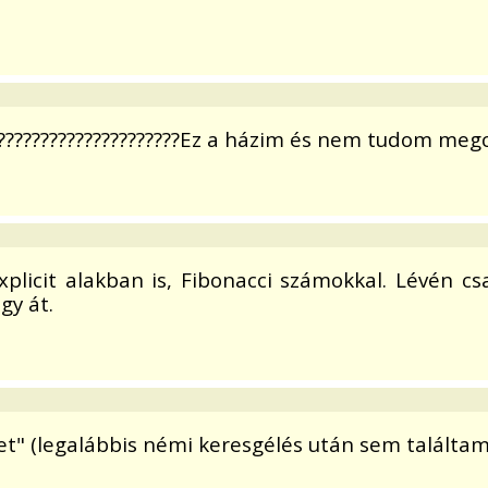
?????????????????????Ez a házim és nem tudom megcsi
 explicit alakban is, Fibonacci számokkal. Lévén c
gy át.
et" (legalábbis némi keresgélés után sem találta