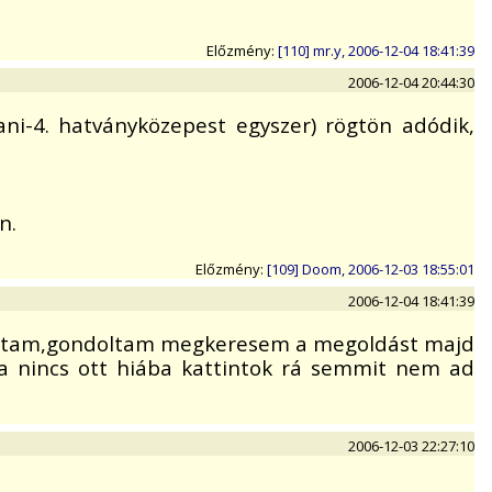
Előzmény:
[110] mr.y, 2006-12-04 18:41:39
2006-12-04 20:44:30
ni-4. hatványközepest egyszer) rögtön adódik,
n.
Előzmény:
[109] Doom, 2006-12-03 18:55:01
2006-12-04 18:41:39
ladtam,gondoltam megkeresem a megoldást majd
a nincs ott hiába kattintok rá semmit nem ad
2006-12-03 22:27:10