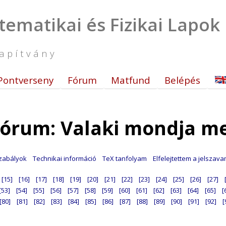
tematikai és Fizikai Lapok
apítvány
Pontverseny
Fórum
Matfund
Belépés
órum: Valaki mondja m
zabályok
Technikai információ
TeX tanfolyam
Elfelejtettem a jelszav
[15]
[16]
[17]
[18]
[19]
[20]
[21]
[22]
[23]
[24]
[25]
[26]
[27]
[53]
[54]
[55]
[56]
[57]
[58]
[59]
[60]
[61]
[62]
[63]
[64]
[65]
[
[80]
[81]
[82]
[83]
[84]
[85]
[86]
[87]
[88]
[89]
[90]
[91]
[92]
[