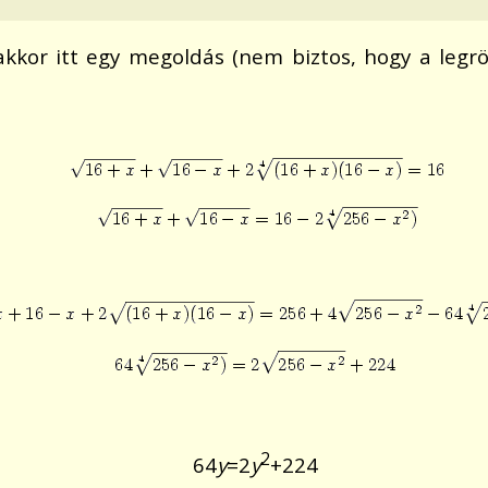
akkor itt egy megoldás (nem biztos, hogy a legr
2
64
y
=2
y
+224