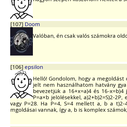
[107]
Doom
Valóban, én csak valós számokra oldot
[106]
epsilon
Helló! Gondolom, hogy a megoldást c
jelt nem használhatom hatvány gyaná
bevezetjük a 16+x=a)4 és 16-x=b)4 
P=a×b jelölésekkel, a)2+b)2=S)2-2P,
vagy P=28. Ha P=4, S=4 mellett a, b a t)2
mgoldásai vannak, így a, b is komplex számok, 