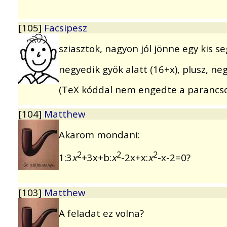
[105]
Facsipesz
sziasztok, nagyon jól jönne egy kis s
negyedik gyök alatt (16+x), plusz, neg
(TeX kóddal nem engedte a parancso
[104]
Matthew
Akarom mondani:
2
2
2
1:3
x
+3x+b:
x
-2x+x:
x
-x-2=0?
[103]
Matthew
A feladat ez volna?