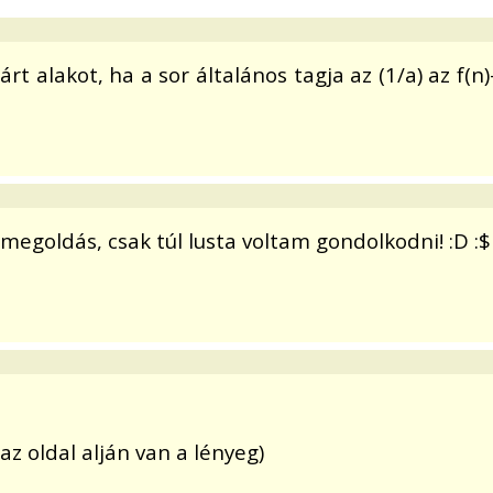
rt alakot, ha a sor általános tagja az (1/a) az f(n
megoldás, csak túl lusta voltam gondolkodni! :D :$
az oldal alján van a lényeg)