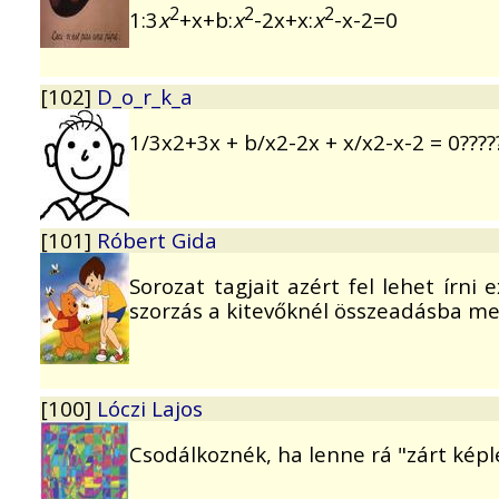
2
2
2
1:3
x
+x+b:
x
-2x+x:
x
-x-2=0
[102]
D_o_r_k_a
1/3x2+3x + b/x2-2x + x/x2-x-2 = 0????
[101]
Róbert Gida
Sorozat tagjait azért fel lehet írni
szorzás a kitevőknél összeadásba me
[100]
Lóczi Lajos
Csodálkoznék, ha lenne rá "zárt képl