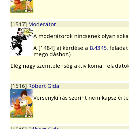
[1517]
Moderátor
A moderátorok nincsenek olyan sokan,
A [1484] a) kérdése a
B.4345.
feladat
megoldáshoz.)
Elég nagy szemtelenség aktív kömal feladatok
[1516]
Róbert Gida
Versenykiírás szerint nem kapsz érte