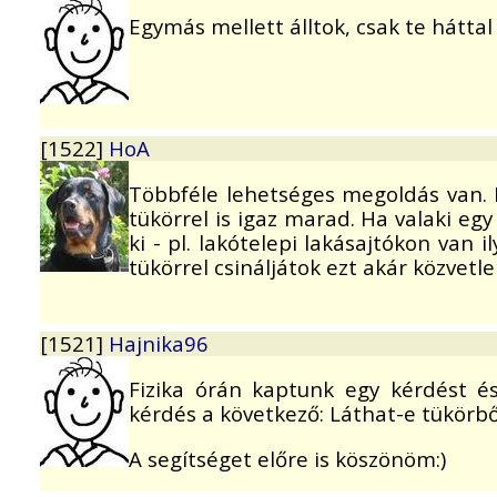
Egymás mellett álltok, csak te háttal
[1522]
HoA
Többféle lehetséges megoldás van. 
tükörrel is igaz marad. Ha valaki eg
ki - pl. lakótelepi lakásajtókon van i
tükörrel csináljátok ezt akár közvetle
[1521]
Hajnika96
Fizika órán kaptunk egy kérdést é
kérdés a következő: Láthat-e tükörb
A segítséget előre is köszönöm:)