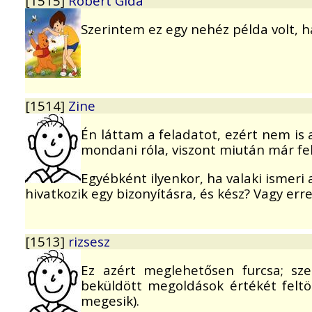
[1515]
Róbert Gida
Szerintem ez egy nehéz példa volt, h
[1514]
Zine
Én láttam a feladatot, ezért nem is
mondani róla, viszont miután már fe
Egyébként ilyenkor, ha valaki ismeri 
hivatkozik egy bizonyításra, és kész? Vagy er
[1513]
rizsesz
Ez azért meglehetősen furcsa; sze
beküldött megoldások értékét feltö
megesik).