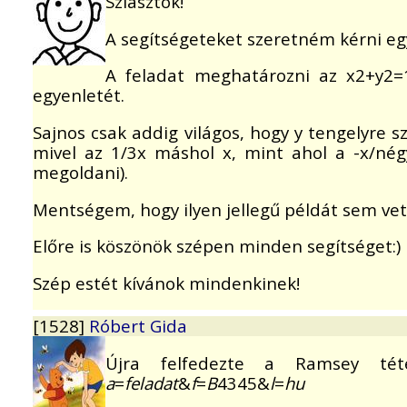
Sziasztok!
A segítségeteket szeretném kérni egy 
A feladat meghatározni az x2+y2=
egyenletét.
Sajnos csak addig világos, hogy y tengelyre
mivel az 1/3x máshol x, mint ahol a -x/négy
megoldani).
Mentségem, hogy ilyen jellegű példát sem vet
Előre is köszönök szépen minden segítséget:)
Szép estét kívánok mindenkinek!
[1528]
Róbert Gida
Újra felfedezte a Ramsey té
a
=
feladat
&
f
=
B
4345&
l
=
hu