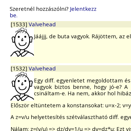
Szeretnél hozzászólni?
Jelentkezz
be.
[1533]
Valvehead
Jáájjj, de buta vagyok. Rájöttem, az
[1532]
Valvehead
Egy diff. egyenletet megoldottam é
vagyok biztos benne, hogy jó-e? A
csináltam-e. Ha nem, akkor hol hibáz
Először eltüntetem a konstansokat: u=x-2; v=y;
A z=v/u helyettesítés szétválasztható diff. egy
Nálam: z=(v/u) => dz/dv=1/u => dv=dz*u; Ezt vi