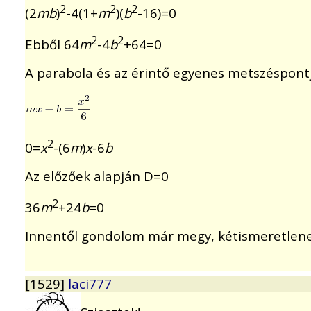
2
2
2
(2
mb
)
-4(1+
m
)(
b
-16)=0
2
2
Ebből 64
m
-4
b
+64=0
A parabola és az érintő egyenes metszéspontj
2
0=
x
-(6
m
)
x
-6
b
Az előzőek alapján D=0
2
36
m
+24
b
=0
Innentől gondolom már megy, kétismeretlen
[1529]
laci777