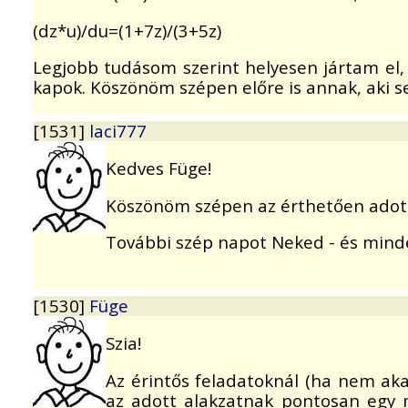
(dz*u)/du=(1+7z)/(3+5z)
Legjobb tudásom szerint helyesen jártam el
kapok. Köszönöm szépen előre is annak, aki se
[1531]
laci777
Kedves Füge!
Köszönöm szépen az érthetően adott
További szép napot Neked - és mind
[1530]
Füge
Szia!
Az érintős feladatoknál (ha nem akar
az adott alakzatnak pontosan egy 