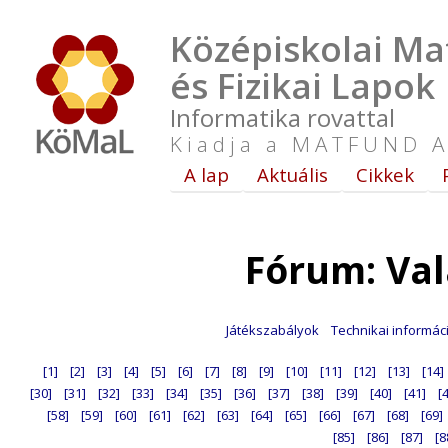
Középiskolai Ma
és Fizikai Lapok
Informatika rovattal
Kiadja a MATFUND A
A lap
Aktuális
Cikkek
Fórum: Va
Játékszabályok
Technikai informác
[1]
[2]
[3]
[4]
[5]
[6]
[7]
[8]
[9]
[10]
[11]
[12]
[13]
[14]
[30]
[31]
[32]
[33]
[34]
[35]
[36]
[37]
[38]
[39]
[40]
[41]
[
[58]
[59]
[60]
[61]
[62]
[63]
[64]
[65]
[66]
[67]
[68]
[69]
[85]
[86]
[87]
[8