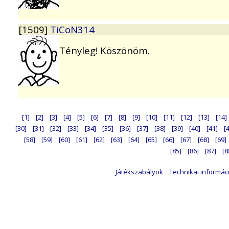
[1509]
TiCoN314
Tényleg! Köszönöm.
[1]
[2]
[3]
[4]
[5]
[6]
[7]
[8]
[9]
[10]
[11]
[12]
[13]
[14]
[30]
[31]
[32]
[33]
[34]
[35]
[36]
[37]
[38]
[39]
[40]
[41]
[
[58]
[59]
[60]
[61]
[62]
[63]
[64]
[65]
[66]
[67]
[68]
[69]
[85]
[86]
[87]
[8
Játékszabályok
Technikai informác