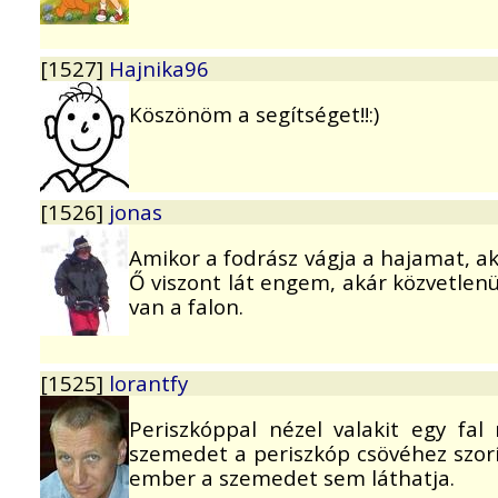
[1527]
Hajnika96
Köszönöm a segítséget!!:)
[1526]
jonas
Amikor a fodrász vágja a hajamat, 
Ő viszont lát engem, akár közvetlenü
van a falon.
[1525]
lorantfy
Periszkóppal nézel valakit egy fal
szemedet a periszkóp csövéhez szorít
ember a szemedet sem láthatja.