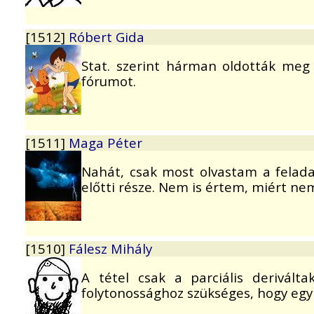
[1512]
Róbert Gida
Stat. szerint hárman oldották meg 
fórumot.
[1511]
Maga Péter
Nahát, csak most olvastam a felada
előtti része. Nem is értem, miért ne
[1510]
Fálesz Mihály
A tétel csak a parciális derivált
folytonossághoz szükséges, hogy egy 