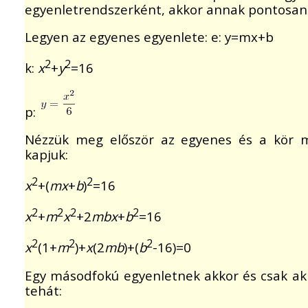
egyenletrendszerként, akkor annak pontosan 
Legyen az egyenes egyenlete: e: y=mx+b
2
2
k:
x
+
y
=16
p:
Nézzük meg először az egyenes és a kör me
kapjuk:
2
2
x
+(
mx
+
b
)
=16
2
2
2
2
x
+
m
x
+2
mbx
+
b
=16
2
2
2
x
(1+
m
)+
x
(2
mb
)+(
b
-16)=0
Egy másodfokú egyenletnek akkor és csak ak
tehát: