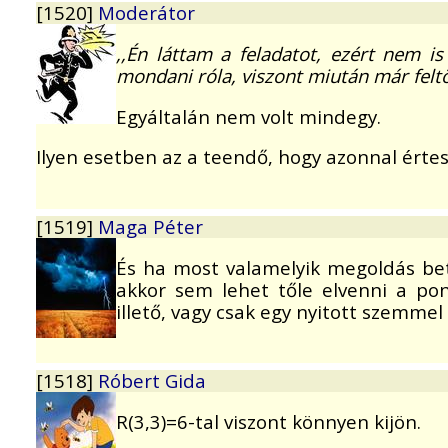
[1520]
Moderátor
,,Én láttam a feladatot, ezért nem i
mondani róla, viszont miután már feltö
Egyáltalán nem volt mindegy.
Ilyen esetben az a teendő, hogy azonnal érte
[1519]
Maga Péter
És ha most valamelyik megoldás bet
akkor sem lehet tőle elvenni a po
illető, vagy csak egy nyitott szemme
[1518]
Róbert Gida
R(3,3)=6-tal viszont könnyen kijön.