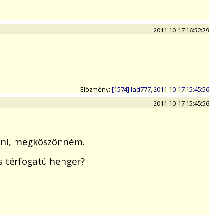
2011-10-17 16:52:29
Előzmény:
[1574] laci777, 2011-10-17 15:45:56
2011-10-17 15:45:56
íteni, megköszönném.
s térfogatú henger?