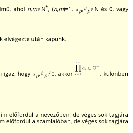
*
elmű, ahol
n
,
m
N
, (
n
,
m
)=1,
,
N és 0, vagy
p
p
ek elvégezte után kapunk.
n igaz, hogy
,
0, akkor
, különben
p
p
prím előfordul a nevezőben, de véges sok tagjára
rím előfordul a számlálóban, de véges sok tagjára