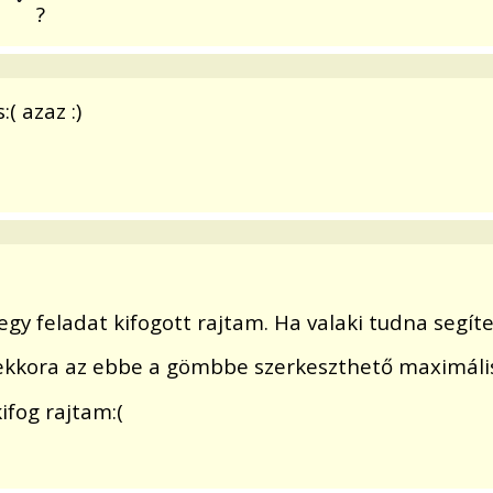
?
( azaz :)
egy feladat kifogott rajtam. Ha valaki tudna seg
Mekkora az ebbe a gömbbe szerkeszthető maximáli
ifog rajtam:(