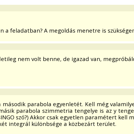
ben a feladatban? A megoldás menetre is szükség
tileg nem volt benne, de igazad van, megpróbálo
második parabola egyenletét. Kell még valamilyen
 másik parabola szimmetria tengelye is az y teng
NGO szó?) Akkor csak egyetlen paramétert kell meg
 két integrál különbsége a közbezárt terület.