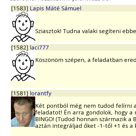
[1583]
Lapis Máté Sámuel
Sziasztok! Tudna valaki segíteni eb
[1582]
laci777
Köszönöm szépen, a feladatban erede
[1581]
lorantfy
Két pontból még nem tudod felírni a 
feladatot! Én arra gondolok, hogy a
BINGO! (Tudod honnan származik a BI
aztán integráljad őket -1-től +1 és a