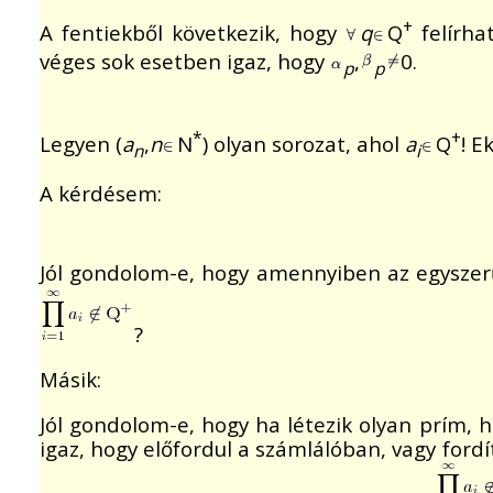
+
A fentiekből következik, hogy
q
Q
felírh
véges sok esetben igaz, hogy
,
0.
p
p
*
+
Legyen (
a
,
n
N
) olyan sorozat, ahol
a
Q
! E
n
i
A kérdésem:
Jól gondolom-e, hogy amennyiben az egyszerű
?
Másik:
Jól gondolom-e, hogy ha létezik olyan prím, 
igaz, hogy előfordul a számlálóban, vagy fordí