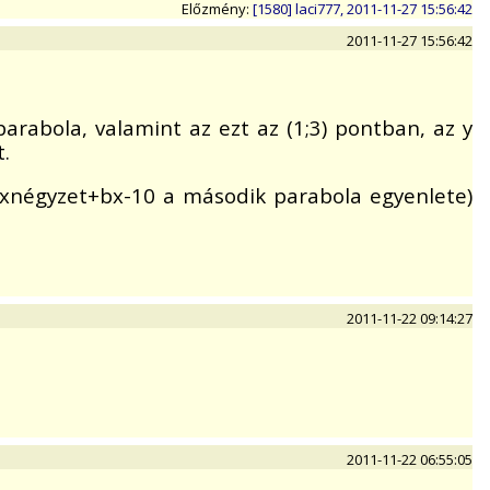
Előzmény:
[1580] laci777, 2011-11-27 15:56:42
2011-11-27 15:56:42
arabola, valamint az ezt az (1;3) pontban, az y
.
 axnégyzet+bx-10 a második parabola egyenlete)
2011-11-22 09:14:27
2011-11-22 06:55:05