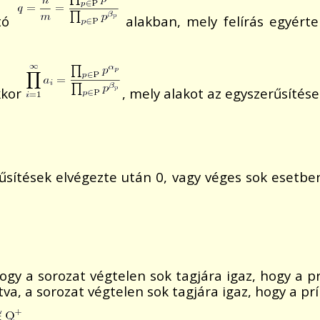
ató
alakban, mely felírás egyért
kkor
, mely alakot az egyszerűsítés
sítések elvégezte után 0, vagy véges sok esetbe
hogy a sorozat végtelen sok tagjára igaz, hogy a 
tva, a sorozat végtelen sok tagjára igaz, hogy a p