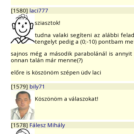
[1580]
laci777
sziasztok!
tudna valaki segíteni az alábbi fel
tengelyt pedig a (0;-10) pontbam met
sajnos még a második parabolánál is annyit 
onnan talán már menne(?)
előre is köszönöm szépen üdv laci
[1579]
bily71
Köszönöm a válaszokat!
[1578]
Fálesz Mihály