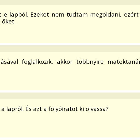
at e lapból. Ezeket nem tudtam megoldani, ezért
 őket.
sával foglalkozik, akkor többnyire matektanár
apról. És azt a folyóiratot ki olvassa?