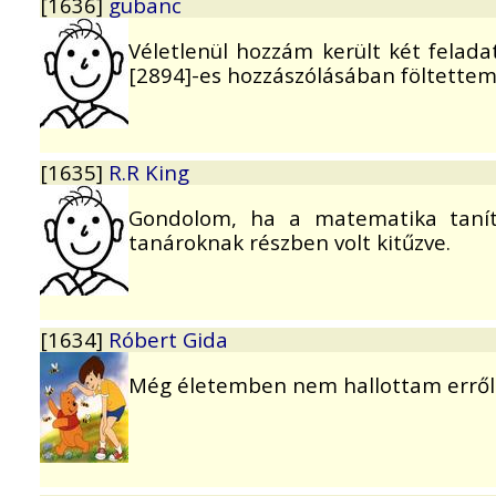
[1636]
gubanc
Véletlenül hozzám került két felad
[2894]-es hozzászólásában föltettem
[1635]
R.R King
Gondolom, ha a matematika tanítá
tanároknak részben volt kitűzve.
[1634]
Róbert Gida
Még életemben nem hallottam erről a l