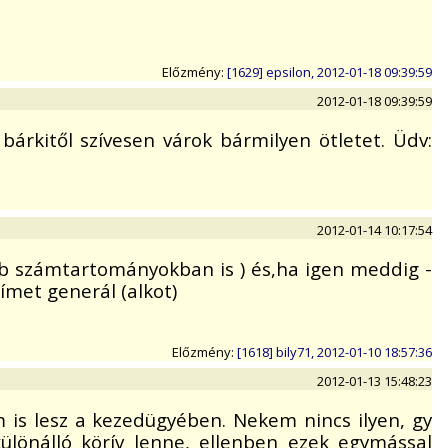
Előzmény:
[1629] epsilon, 2012-01-18 09:39:59
2012-01-18 09:39:59
árkitől szívesen várok bármilyen ötletet. Üdv:
2012-01-14 10:17:54
b számtartományokban is ) és,ha igen meddig -
ímet generál (alkot)
Előzmény:
[1618] bily71, 2012-01-10 18:57:36
2012-01-13 15:48:23
 is lesz a kezedügyében. Nekem nincs ilyen, gy
ülönálló körív lenne, ellenben ezek egymással