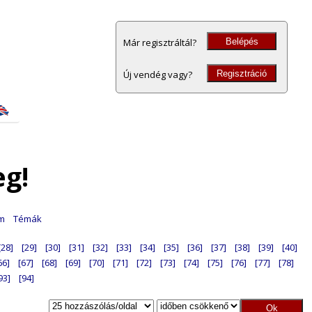
Belépés
Már regisztráltál?
Regisztráció
Új vendég vagy?
eg!
am
Témák
[28]
[29]
[30]
[31]
[32]
[33]
[34]
[35]
[36]
[37]
[38]
[39]
[40]
66]
[67]
[68]
[69]
[70]
[71]
[72]
[73]
[74]
[75]
[76]
[77]
[78]
93]
[94]