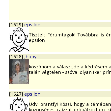
[1629]
epsilon
Tisztelt Fórumtagok! Továbbra is ér
epsilon
[1628]
Jhony
köszönöm a választ,de a kédrésem a
talán végtelen - szóval olyan iker p
[1627]
epsilon
Üdv lorantfy! Köszi, hogy a témában
közönséges rajzzal próbálkoztam kí