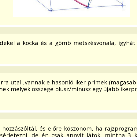
dekel a kocka és a gömb metszésvonala, ígyhát b
rra utal ,vannak e hasonló iker prímek (magasab
rímek melyek összege plusz/minusz egy újabb ikerpr
 hozzászóltál, és előre köszönöm, ha rajzprogram
sérletezni, de én csak annyit látok, mintha 3 k