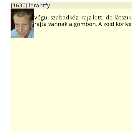
[1630]
lorantfy
Végül szabadkézi rajz lett, de látszi
rajta vannak a gömbön. A zöld köríve