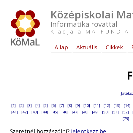
Középiskolai Ma
Informatika rovattal
Kiadja a MATFUND Al
A lap
Aktuális
Cikkek
F
Játéks
[1]
[2]
[3]
[4]
[5]
[6]
[7]
[8]
[9]
[10]
[11]
[12]
[13]
[14]
[41]
[42]
[43]
[44]
[45]
[46]
[47]
[48]
[49]
[50]
[51]
[52]
[79]
Szeretnél hozzászólni?
Jelentkezz be.