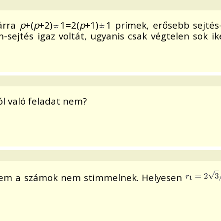
árra
p
+(
p
+2)
1=2(
p
+1)
1 prímek, erősebb sejtés
rím-sejtés igaz voltát, ugyanis csak végtelen sok 
ól való feladat nem?
intem a számok nem stimmelnek. Helyesen