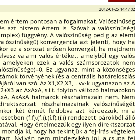
2012-01-25 14:47:02
sem értem pontosan a fogalmakat. Valószínűség
 azt hiszem értem is. Szóval: a valószínűségi
mplex) függvény. A valószínűség pedig az elemi
lószínűségű) konvergencia azt jelenti, hogy ha
kor ez a sorozat erősen konvergál, ha majdnem
vesz valami valós értéket, amelyből egy valós
t, amelyeken ezek a valós számsorozatok nem
alószínűsége)=0. Ez ugyanaz, mint a közönséges
mok törvényének (és a centrális határeloszlás
áról van szó. Az X1,X2,X3,... vv-k ugyanazon az A
+X3 az AxAxA, s.í.t. folyton változó halmazokon
z AxA, AxAxA halmazok részhalmazain nem. Nem
ektszorzat részhalmazainak valószínűségét
mikor két érmét feldobva azt kérdezzük, mi a
n (f,f),(f,í),(í,f),(í,í) rendezett párokból álló
ával. Hogy értelmezzük egy ilyen direktszorzat
ndja ki, hogy ha tekintjük a fej-írás végtelen
art. Nyilván nem mindegyikén (pl. a csupa fej