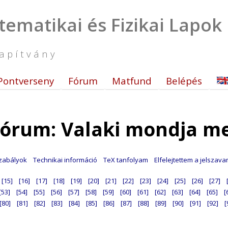
tematikai és Fizikai Lapok
apítvány
Pontverseny
Fórum
Matfund
Belépés
órum: Valaki mondja m
zabályok
Technikai információ
TeX tanfolyam
Elfelejtettem a jelszav
[15]
[16]
[17]
[18]
[19]
[20]
[21]
[22]
[23]
[24]
[25]
[26]
[27]
[53]
[54]
[55]
[56]
[57]
[58]
[59]
[60]
[61]
[62]
[63]
[64]
[65]
[
[80]
[81]
[82]
[83]
[84]
[85]
[86]
[87]
[88]
[89]
[90]
[91]
[92]
[