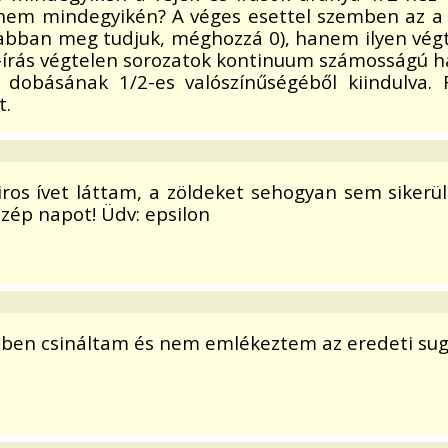
jdnem mindegyikén? A véges esettel szemben az a
bban meg tudjuk, méghozzá 0), hanem ilyen végte
írás végtelen sorozatok kontinuum számosságú h
 dobásának 1/2-es valószínűségéből kiindulva.
t.
piros ívet láttam, a zöldeket sehogyan sem siker
zép napot! Üdv: epsilon
közben csináltam és nem emlékeztem az eredeti sug