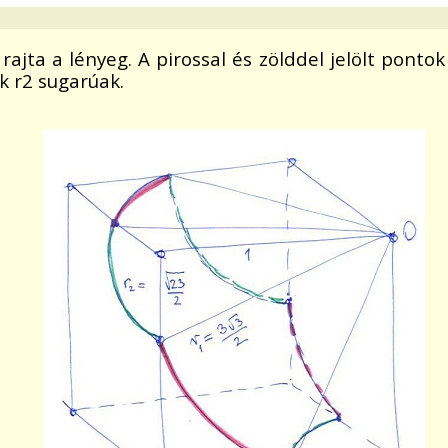
k rajta a lényeg. A pirossal és zölddel jelölt pont
k r2 sugarúak.