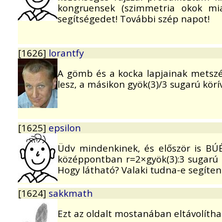
kongruensek (szimmetria okok mi
segítségedet! További szép napot!
[1626]
lorantfy
A gömb és a kocka lapjainak metszés
lesz, a másikon gyök(3)/3 sugarú körí
[1625]
epsilon
Üdv mindenkinek, és először is BÚ
középpontban r=2×gyök(3):3 sugarú g
Hogy látható? Valaki tudna-e segíten
[1624]
sakkmath
Ezt az oldalt mostanában eltávolíthat