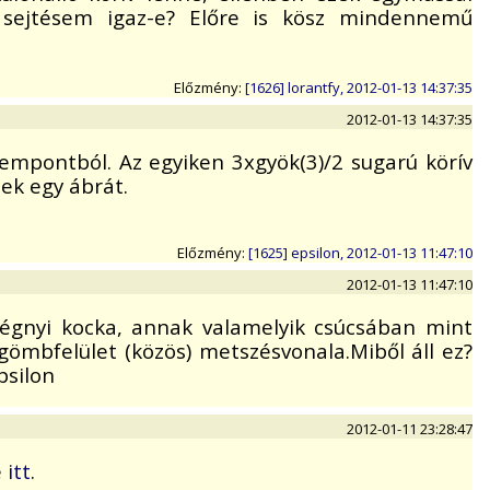
sejtésem igaz-e? Előre is kösz mindennemű
Előzmény:
[1626] lorantfy, 2012-01-13 14:37:35
2012-01-13 14:37:35
zempontból. Az egyiken 3xgyök(3)/2 sugarú körív
zek egy ábrát.
Előzmény:
[1625] epsilon, 2012-01-13 11:47:10
2012-01-13 11:47:10
égnyi kocka, annak valamelyik csúcsában mint
ömbfelület (közös) metszésvonala.Miből áll ez?
psilon
2012-01-11 23:28:47
e
itt
.