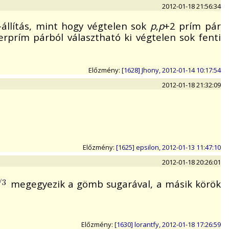
2012-01-18 21:56:34
-állítás, mint hogy végtelen sok
p
,
p
+2 prím pár
ikerprím párból választható ki végtelen sok fenti
Előzmény:
[1628] Jhony, 2012-01-14 10:17:54
2012-01-18 21:32:09
Előzmény:
[1625] epsilon, 2012-01-13 11:47:10
2012-01-18 20:26:01
megegyezik a gömb sugarával, a másik körök
Előzmény:
[1630] lorantfy, 2012-01-18 17:26:59