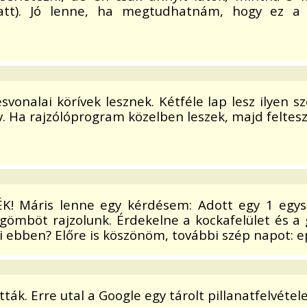
att). Jó lenne, ha megtudhatnám, hogy ez a 
vonalai körívek lesznek. Kétféle lap lesz ilyen s
v. Ha rajzólóprogram közelben leszek, majd feltes
ÉK! Máris lenne egy kérdésem: Adott egy 1 egys
ömböt rajzolunk. Érdekelne a kockafelület és a g
i ebben? Előre is köszönöm, további szép napot: e
ták. Erre utal a Google egy tárolt pillanatfelvétel