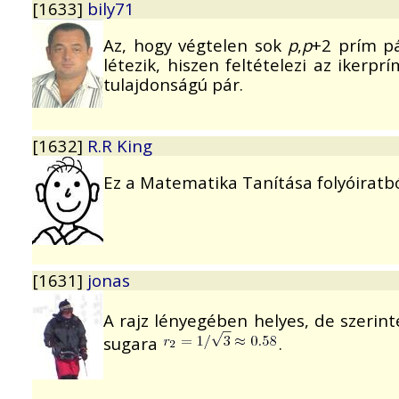
[1633]
bily71
Az, hogy végtelen sok
p
,
p
+2 prím p
létezik, hiszen feltételezi az ikerp
tulajdonságú pár.
[1632]
R.R King
Ez a Matematika Tanítása folyóiratb
[1631]
jonas
A rajz lényegében helyes, de szer
sugara
.