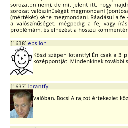
sorozaton nem), de mit jelent itt, hogy ma
sorozat valószínűségét megmondani (pontosa
(mértékét) kéne megmondani. Ráadásul a fej-
a valószínűséget, mégpedig a fej vagy írás
problémám, és elnézést a hosszú kommentér
[1638]
epsilon
Köszi szépen lotantfy! Én csak a 3 
középpontját. Mindenkinek további s
[1637]
lorantfy
Valóban. Bocs! A rajzot értekezlet 