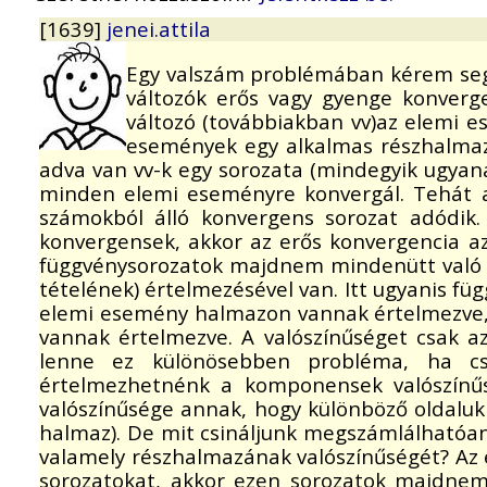
[1639]
jenei.attila
Egy valszám problémában kérem seg
változók erős vagy gyenge konverge
változó (továbbiakban vv)az elemi e
események egy alkalmas részhalmazá
adva van vv-k egy sorozata (mindegyik ugya
minden elemi eseményre konvergál. Tehát a 
számokból álló konvergens sorozat adódik
konvergensek, akkor az erős konvergencia az
függvénysorozatok majdnem mindenütt való k
tételének) értelmezésével van. Itt ugyanis fü
elemi esemény halmazon vannak értelmezve, de
vannak értelmezve. A valószínűséget csak 
lenne ez különösebben probléma, ha csa
értelmezhetnénk a komponensek valószínűsé
valószínűsége annak, hogy különböző oldalukra
halmaz). De mit csináljunk megszámlálhatóan
valamely részhalmazának valószínűségét? Az 
sorozatokat, akkor ezen sorozatok majdnem 