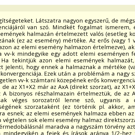
ítségeteket. Látszatra nagyon egyszerű, de még
nciájáról van szó. Mindkét fogalmat ismerem, és
semények halmazán értelmezett valós (esetleg ko
nak (ez az esemény) mértéke. Az erős (vagy 1 va
nazon az elemi esemény halmazon értelmezve), ak
vv-k mindegyike egy adott elemi eseményen fel
. Ha tekintjük azon elemi események halmazá
t jelenti, hogy ennek a halmaznak a mértéke (v
onvergenciája. Ezek után a problémám a nagy szá
ggetlen vv-k számtani közepének erős konvergenciáj
 az X1+X2 már az AxA (direkt szorzat), az X1+X2
az A bizonyos részhalmazain értelmeztük, de a
k véges sorozatról lenne szó, ugyanis a dir
gének szorzataként (ez történik pl. akkor, a
 esnek; az elemi események halmaza ebben az esetbe
 végtelen sok elemi esemény halmaz direktszorzat
érmedobálásnál maradva a nagyszám törvény azt mo
mindegyikén a fejek és írások aránya 1/2-hez t