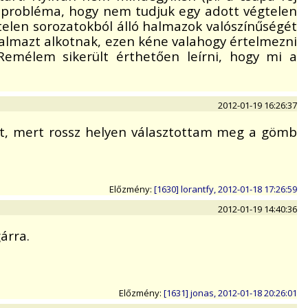
 probléma, hogy nem tudjuk egy adott végtelen
len sorozatokból álló halmazok valószínűségét
almazt alkotnak, ezen kéne valahogy értelmezni
 Remélem sikerült érthetően leírni, hogy mi a
2012-01-19 16:26:37
ült, mert rossz helyen választottam meg a gömb
Előzmény:
[1630] lorantfy, 2012-01-18 17:26:59
2012-01-19 14:40:36
árra.
Előzmény:
[1631] jonas, 2012-01-18 20:26:01