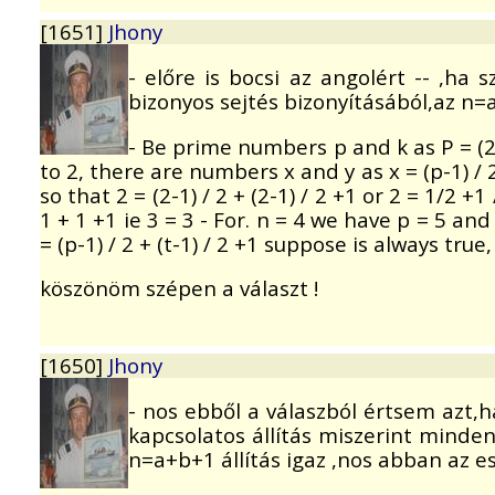
[1651]
Jhony
- előre is bocsi az angolért -- ,ha
bizonyos sejtés bizonyításából,az n=
- Be prime numbers p and k as P = (2
to 2, there are numbers x and y as x = (p-1) / 2
so that 2 = (2-1) / 2 + (2-1) / 2 +1 or 2 = 1/2 +1
1 + 1 +1 ie 3 = 3 - For. n = 4 we have p = 5 and t 
= (p-1) / 2 + (t-1) / 2 +1 suppose is always true, 
köszönöm szépen a választ !
[1650]
Jhony
- nos ebből a válaszból értsem azt,h
kapcsolatos állítás miszerint minde
n=a+b+1 állítás igaz ,nos abban az e