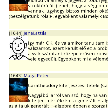
előírod valamelyik jegyet, a többi j
struktúráját (lehet, hogy a végpont
vannak, úgyhogy biztos minden oké).
(beszélgetünk róla:P, egyébként valamelyik Bor
[1644]
jenei.attila
Így már OK, és valamikor tanultam i
valszámot, ezért került elő ez a pr
a vv-k számtani közepe erősen konve
vele egyedül). Egyébként mi a vélemén
[1643]
Maga Péter
Carathéodory kiterjesztési tétele (C
Nagyjából arról van szó, hogy ha van
kiterjed mértékként a generált
-al
az általuk generált
-algebra éppen a szorzat