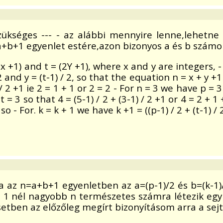
 szükséges --- - az alábbi mennyire lenne,lehetn
a+b+1 egyenlet estére,azon bizonyos a és b számok
x +1) and t = (2Y +1), where x and y are integers,
 and y = (t-1) / 2, so that the equation n = x + y +1
 / 2 +1 ie 2 = 1 + 1 or 2 = 2 - For n = 3 we have p = 3
= 3 so that 4 = (5-1) / 2 + (3-1) / 2 +1 or 4 = 2 + 1 + 
so - For. k = k + 1 we have k +1 = ((p-1) / 2 + (t-1) / 
a az n=a+b+1 egyenletben az a=(p-1)/2 és b=(k-1)/2
n 1 nél nagyobb n természetes számra létezik egy
setben az előzőleg megírt bizonyításom arra a sej