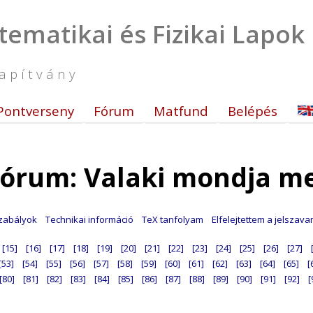
tematikai és Fizikai Lapok
apítvány
Pontverseny
Fórum
Matfund
Belépés
órum: Valaki mondja m
zabályok
Technikai információ
TeX tanfolyam
Elfelejtettem a jelszav
[15]
[16]
[17]
[18]
[19]
[20]
[21]
[22]
[23]
[24]
[25]
[26]
[27]
[53]
[54]
[55]
[56]
[57]
[58]
[59]
[60]
[61]
[62]
[63]
[64]
[65]
[
[80]
[81]
[82]
[83]
[84]
[85]
[86]
[87]
[88]
[89]
[90]
[91]
[92]
[