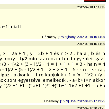
2012-02-18 17:17:45
2
a
+1 miatt.
Előzmény:
[1657] Jhony, 2012-02-18 16:13:05
2012-02-18 16:13:05
 x = 2a + 1 , y = 2b + 1 és n > 2 , ha a , b és n
b = (y - 1)/2 mire az n = a + b + 1 egyenlet igaz .
 (3 - 1)/2 + (3 - 1)/2 + 1 = 1 + 1 + 1 = 3 - ha n = 4
 - 1)/2 + (5 - 1)/2 + 1 = 2 + 2 + 1 = 5 - - n = k - ra ,
 igaz - akkor k + 1 re kapjuk k + 1 = (x - 1)/2 + (y -
számok sora egyessével emelkedik . - a+b+1=n akkor
 +(y-1)/2 +1 +1 =(2a+1-1)/2 +(2b+1-1)/2 +1 +1 = a +b
Előzmény:
[1609] HoA, 2012-01-05 17:19:25
2012-02-12 20:23:28