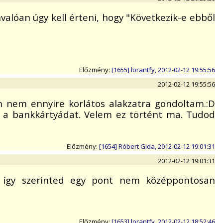
valóan úgy kell érteni, hogy "Következik-e ebből
Előzmény:
[1655] lorantfy, 2012-02-12 19:55:56
2012-02-12 19:55:56
n nem ennyire korlátos alakzatra gondoltam.:D
lni a bankkártyádat. Velem ez történt ma. Tudod
Előzmény:
[1654] Róbert Gida, 2012-02-12 19:01:31
2012-02-12 19:01:31
, így szerinted egy pont nem középpontosan
Előzmény:
[1653] lorantfy, 2012-02-12 18:52:46