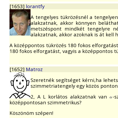
[1653]
lorantfy
A tengelyes tükrözésnél a tengelye
alakzatnak, akkor könnyen beláth
metszéspont mindkét tengelyre né
alakzatnak, akkor azoknak is át kell
A középpontos tükrözés 180 fokos elforgatást 
180 fokos elforgatást, vagyis a középpontos 
[1652]
Matroz
Szeretnék segítséget kérni,ha lehets
szimmetriatengely egy közös ponton 
2, A L korlátos alakzatnak van
-s
középpontosan szimmetrikus?
Köszönöm szépen!