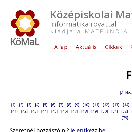
Középiskolai Ma
Informatika rovattal
Kiadja a MATFUND Al
A lap
Aktuális
Cikkek
F
Játéks
[1]
[2]
[3]
[4]
[5]
[6]
[7]
[8]
[9]
[10]
[11]
[12]
[13]
[14]
[41]
[42]
[43]
[44]
[45]
[46]
[47]
[48]
[49]
[50]
[51]
[52]
[79]
Szeretnél hozzászólni?
Jelentkezz be.