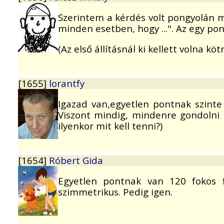
Szerintem a kérdés volt pongyolán me
minden esetben, hogy ...". Az egy po
(Az első állításnál ki kellett volna kö
[1655]
lorantfy
Igazad van,egyetlen pontnak szint
Viszont mindig, mindenre gondolni k
ilyenkor mit kell tenni?)
[1654]
Róbert Gida
Egyetlen pontnak van 120 fokos 
szimmetrikus. Pedig igen.