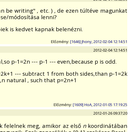
 be writing" , etc. ) , de ezen túltéve magunkat
tése/módosítása lenni?
iek is kedvet kapnak belenézni.
Előzmény:
[1646] Jhony, 2012-02-04 12:14:51
2012-02-04 12:14:51
,so p-1=2n --- p-1 --- even,because p is odd.
p=2k+1 --- subtract 1 from both sides,than p-1=2k
1,n natural , such that p=2n+1
Előzmény:
[1609] HoA, 2012-01-05 17:19:25
2012-01-26 09:37:20
k felelnek meg, amikor az első
n
koordinátában