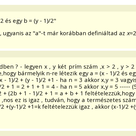
2 és egy b = (y - 1)/2"
, ugyanis az "a"-t már korábban definiáltad az
x
=
en ? - legyen x , y két prím szám ,x > 2 , y > 2 ,
ogy bármelyik n-re létezik egy a = (x - 1)/2 és egy 
 - 1)/2 + (y - 1)/2 +1 - ha n = 3 akkor x,y = 3 vagyis
)/2 + 1 = 2 + 1 + 1 = 4 - ha n = 5 akkor x,y = 5 ----- (5
)/2 + (2b + 1 - 1)/2 + 1 = a + b + 1 feltételezzük,hogy
) + 1 ,nos ez is igaz , tudván, hogy a természetes 
-1)/2 +(y-1)/2 +1=k feltételezzük igaz , akkor (x-1)/2