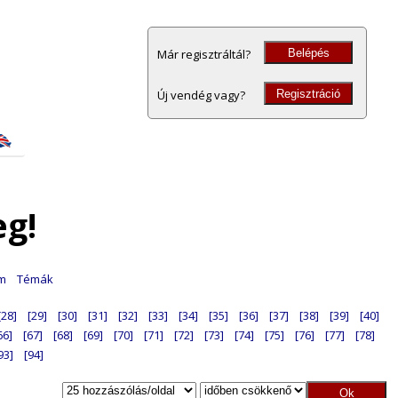
Belépés
Már regisztráltál?
Regisztráció
Új vendég vagy?
eg!
am
Témák
[28]
[29]
[30]
[31]
[32]
[33]
[34]
[35]
[36]
[37]
[38]
[39]
[40]
66]
[67]
[68]
[69]
[70]
[71]
[72]
[73]
[74]
[75]
[76]
[77]
[78]
93]
[94]