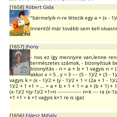
[1658]
Róbert Gida
"bármelyik n-re létezik egy a = (x - 1)/
Innentől már tovább sem kell olvasni
[1657]
Jhony
- nos ez így mennyire van,lenne rendb
természetes számok, - bizonyítsuk be,h
bizonyítás - n = a + b + 1 vagyis n = (x
akkor x = 5 , y = 3 --- (5 - 1)/2 + (3 - 1
vagyis k = (x - 1)/2 + (y - 1)/2 + 1 = (2a + 1 - 1
1)/2 + 1 +1 = .... = a + b + 1 + 1 = a + (b + 1
(x-1)/2 +(y-1)/2 +1=n ------------- n=k --- ra (x
+1 +1 = k +1 vagyis k+1 re is igaz
[1656]
Fálesz Mihály