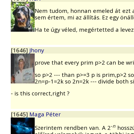
Nem tudom, honnan emeled át ezt az a
sem értem, mi az állítás. Ez egy önál
Ha te úgy véled, megértetted a levez
[1646]
Jhony
prove that every prim p>2 can be wri
so p>2 --- than p>=3 p is prim,p>2 so
2n=p-1=2k so 2n=2k --- divide both s
- is this correct,right ?
[1645]
Maga Péter
-
n
Szerintem rendben van. A 2
hosszú