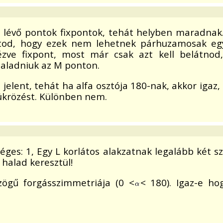
n lévő pontok fixpontok, tehát helyben maradnak
atod, hogy ezek nem lehetnek párhuzamosak egy
zve fixpont, most már csak azt kell belátnod
 haladniuk az M ponton.
jelent, tehát ha alfa osztója 180-nak, akkor igaz,
tükrözést. Különben nem.
éges: 1, Egy L korlátos alakzatnak legalább két s
halad keresztül!
zögű forgásszimmetriája (0 <
< 180). Igaz-e ho