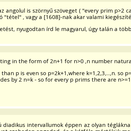
ngolul is szörnyű szöveget ( "every prim p>2 can
ló "tétel" , vagy a [1608]-nak akar valami kiegészí
etést, nyugodtan írd le magyarul, úgy talán a több
ting in the form of 2n+1 for n>0 ,n number natural
 than p is even so p=2k+1,where k=1,2,3,...,n. so 
ides by 2 n=k - so for every p prims there are n>=
 diadikus intervallumok éppen az olyan téglákna