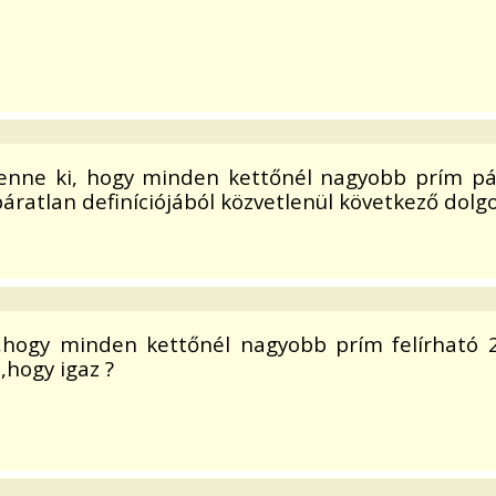
 menne ki, hogy minden kettőnél nagyobb prím p
áratlan definíciójából közvetlenül következő dolg
s,hogy minden kettőnél nagyobb prím felírható 2
,hogy igaz ?