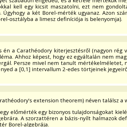
egyet szabadon engeded, és a kétféle mértékük meg
okkal kell egy kicsit maszatolni, ezt nem gondo
 Úgyhogy a két Borel-mérték ugyanaz. Azon számok
el-osztályba a limesz definíciója is belenyomja).
s én a Carathéodory kiterjesztésről (nagyon rég v
obléma. Ahhoz képest, hogy ez egyáltalán nem mag
rgál. Persze mivel nem tanult mértékelméletet, n
yed a [0,1] intervallum 2-edes törtjeinek jegyeirő
arathéodory's extension theorem) néven találsz a w
 egy előmérték egy bizonyos tulajdonságokat kielé
gebrára. A szorzattéren a bázis-nyílt halmazok defin
tér Borel-algebrája.