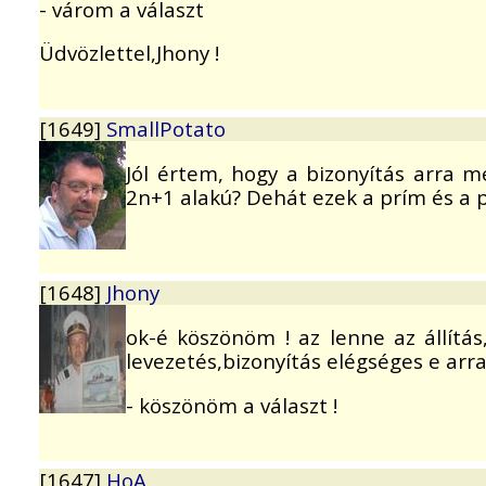
- várom a választ
Üdvözlettel,Jhony !
[1649]
SmallPotato
Jól értem, hogy a bizonyítás arra
2n+1 alakú? Dehát ezek a prím és a p
[1648]
Jhony
ok-é köszönöm ! az lenne az állítá
levezetés,bizonyítás elégséges e arra
- köszönöm a választ !
[1647]
HoA