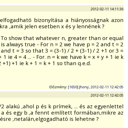
2012-02-11 14:11:36
e elfogadható bizonyítása a hiányosságnak azon
ra ,amik jelen esetben x és y lennének ?
 - To show that whatever n, greater than or equal
 is always true - For n = 2 we have p = 2 and t = 2
 and t = 3 so that 3 = (3-1) / 2 + (3-1) / 2 +1 or 3 =
1 ie 4 = 4 ... - For. n = k we have k = x + y + 1 ie k
2 +1) +1 ie k + 1 = k + 1 so than q.e.d.
Előzmény:
[1650] Jhony, 2012-02-11 12:42:05
2012-02-11 12:42:05
 alakú ,ahol p és k prímek, ... és az egyenlettel
 a és egy b ,a fennt említett formában,mikre az
tésre ,netalán,elgogadható is lehetne ?