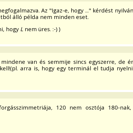
gfogalmazva. Az "Igaz-e, hogy ..." kérdést nyilván
ntból álló példa nem minden eset.
tni, hogy
L
nem üres. :-) )
e mindene van és semmije sincs egyszerre, de é
ell!(pl. arra is, hogy egy terminál el tudja nye
forgásszimmetriája, 120 nem osztója 180-nak