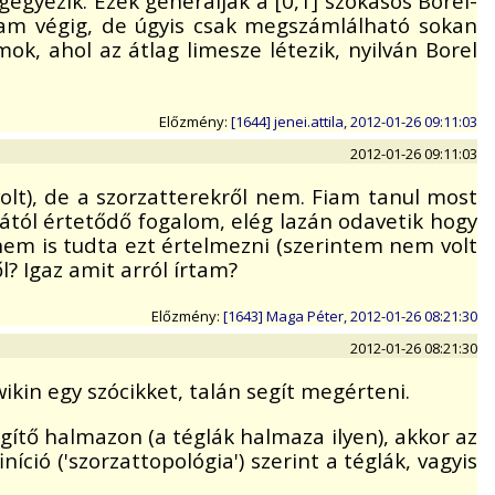
egyezik. Ezek generálják a [0,1] szokásos Borel-
ltam végig, de úgyis csak megszámlálható sokan
, ahol az átlag limesze létezik, nyilván Borel
Előzmény:
[1644] jenei.attila, 2012-01-26 09:11:03
2012-01-26 09:11:03
olt), de a szorzatterekről nem. Fiam tanul most
ától értetődő fogalom, elég lazán odavetik hogy
em is tudta ezt értelmezni (szerintem nem volt
l? Igaz amit arról írtam?
Előzmény:
[1643] Maga Péter, 2012-01-26 08:21:30
2012-01-26 08:21:30
ikin egy szócikket, talán segít megérteni.
gítő halmazon (a téglák halmaza ilyen), akkor az
íció ('szorzattopológia') szerint a téglák, vagyis