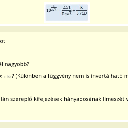
ot.
él nagyobb?
x
? (Különben a függvény nem is invertálható 
án szereplő kifejezések hányadosának limeszét viz