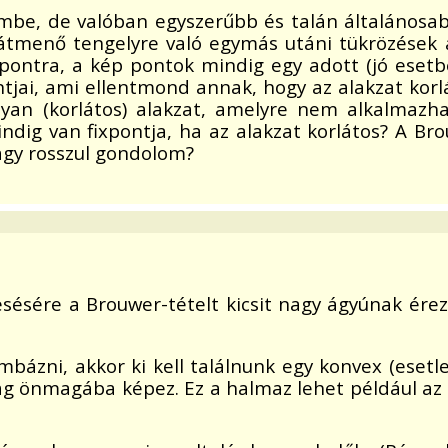
zembe, de valóban egyszerűbb és talán általánosab
tmenő tengelyre való egymás utáni tükrözések á
 pontra, a kép pontok mindig egy adott (jó esetb
ntjai, ami ellentmond annak, hogy az alakzat korl
lyan (korlátos) alakzat, amelyre nem alkalmazha
ig van fixpontja, ha az alakzat korlátos? A Brou
agy rosszul gondolom?
sésére a Brouwer-tételt kicsit nagy ágyúnak ére
bombázni, akkor ki kell találnunk egy konvex (ese
ág önmagába képez. Ez a halmaz lehet például az