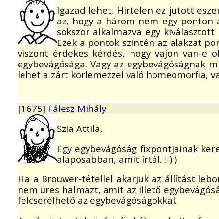
Igazad lehet. Hirtelen ez jutott es
az, hogy a három nem egy ponton á
sokszor alkalmazva egy kiválasztott
Ezek a pontok szintén az alakzat po
viszont érdekes kérdés, hogy vajon van-e o
egybevágósága. Vagy az egybevágóságnak mind
lehet a zárt körlemezzel való homeomorfia, v
[1675]
Fálesz Mihály
Szia Attila,
Egy egybevágóság fixpontjainak kere
alaposabban, amit írtál. :-) )
Ha a Brouwer-tétellel akarjuk az állítást le
nem üres halmazt, amit az illető egybevágós
felcserélhető az egybevágóságokkal.