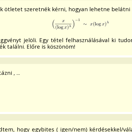
 ötletet szeretnék kérni, hogyan lehetne belátni 
üggvényt jelöli. Egy tétel felhasználásával ki t
k találni. Előre is köszönöm!
zni , ...
zdtem, hogy egybites ( igen/nem) kérdésekkel/vála