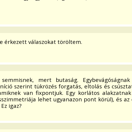
e érkezett válaszokat töröltem.
k semmisnek, mert butaság. Egybevágóságnak
íció szerint tükrözés forgatás, eltolás és csúszta
amiknek van fixpontjuk. Egy korlátos alakzatna
sszimmetriája lehet ugyanazon pont körül), és az
 Ez igaz?