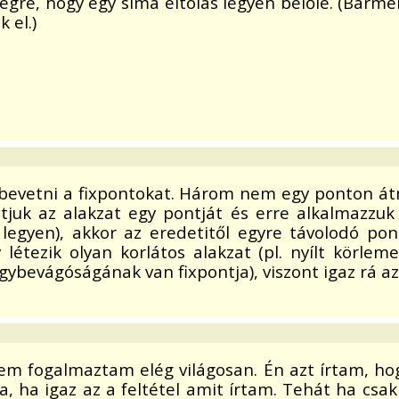
gre, hogy egy sima eltolás legyen belőle. (Bármel
 el.)
l bevetni a fixpontokat. Három nem egy ponton á
ztjuk az alakzat egy pontját és erre alkalmazzu
y legyen), akkor az eredetitől egyre távolodó p
y létezik olyan korlátos alakzat (pl. nyílt körl
bevágóságának van fixpontja), viszont igaz rá az e
nem fogalmaztam elég világosan. Én azt írtam, ho
, ha igaz az a feltétel amit írtam. Tehát ha csak