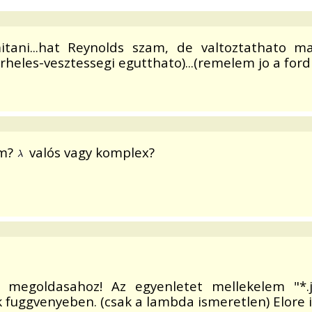
zamitani...hat Reynolds szam, de valtoztathato
erheles-vesztessegi egutthato)...(remelem jo a ford
ám?
valós vagy komplex?
et megoldasahoz! Az egyenletet mellekelem "
 fuggvenyeben. (csak a lambda ismeretlen) Elore 