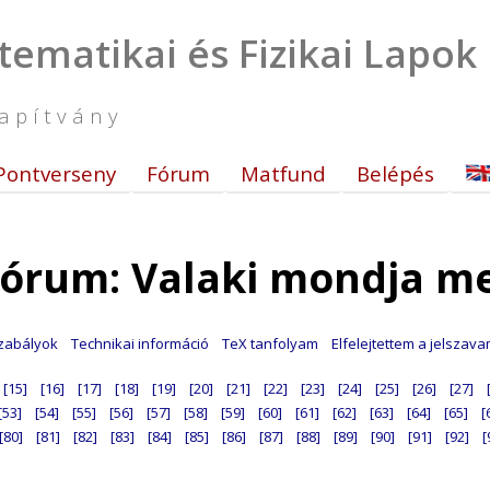
tematikai és Fizikai Lapok
apítvány
Pontverseny
Fórum
Matfund
Belépés
órum: Valaki mondja m
zabályok
Technikai információ
TeX tanfolyam
Elfelejtettem a jelszav
[15]
[16]
[17]
[18]
[19]
[20]
[21]
[22]
[23]
[24]
[25]
[26]
[27]
[53]
[54]
[55]
[56]
[57]
[58]
[59]
[60]
[61]
[62]
[63]
[64]
[65]
[
[80]
[81]
[82]
[83]
[84]
[85]
[86]
[87]
[88]
[89]
[90]
[91]
[92]
[