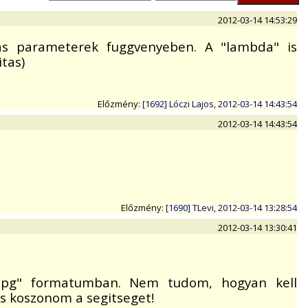
2012-03-14 14:53:29
 mas parameterek fuggvenyeben. A "lambda" is
itas)
Előzmény:
[1692] Lóczi Lajos, 2012-03-14 14:43:54
2012-03-14 14:43:54
Előzmény:
[1690] TLevi, 2012-03-14 13:28:54
2012-03-14 13:30:41
*.jpg" formatumban. Nem tudom, hogyan kell
is koszonom a segitseget!