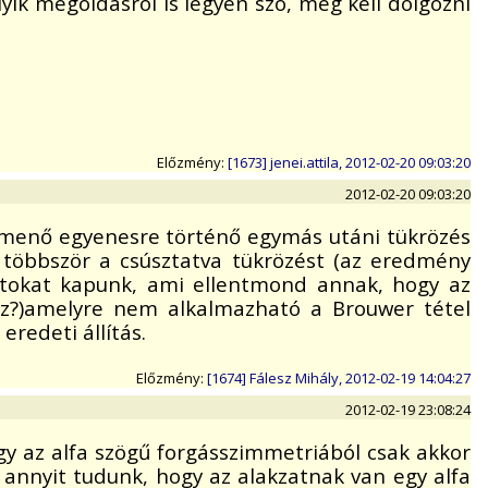
yik megoldásról is legyen szó, meg kell dolgozni
Előzmény:
[1673] jenei.attila, 2012-02-20 09:03:20
2012-02-20 09:03:20
tmenő egyenesre történő egymás utáni tükrözés
k többször a csúsztatva tükrözést (az eredmény
ontokat kapunk, ami ellentmond annak, hogy az
emez?)amelyre nem alkalmazható a Brouwer tétel
redeti állítás.
Előzmény:
[1674] Fálesz Mihály, 2012-02-19 14:04:27
2012-02-19 23:08:24
gy az alfa szögű forgásszimmetriából csak akkor
 annyit tudunk, hogy az alakzatnak van egy alfa