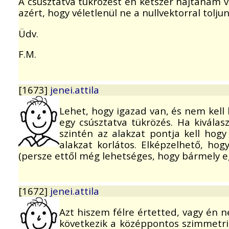
A csúsztatva tükrözést én kétszer hajtanám vé
azért, hogy véletlenül ne a nullvektorral toljunk
Üdv.
F.M.
[1673]
jenei.attila
Lehet, hogy igazad van, és nem kel
egy csúsztatva tükrözés. Ha kiválas
szintén az alakzat pontja kell hog
alakzat korlátos. Elképzelhető, hog
(persze ettől még lehetséges, hogy bármely egy
[1672]
jenei.attila
Azt hiszem félre értetted, vagy én 
következik a középpontos szimmetria