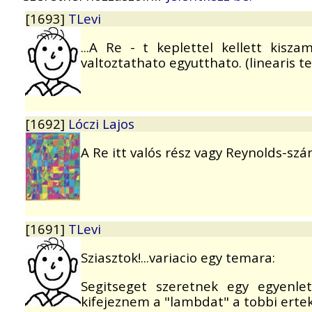
[1693]
TLevi
...A Re - t keplettel kellett kis
valtoztathato egyutthato. (linearis t
[1692]
Lóczi Lajos
A Re itt valós rész vagy Reynolds-sz
[1691]
TLevi
Sziasztok!...variacio egy temara:
Segitseget szeretnek egy egyenl
kifejeznem a "lambdat" a tobbi ertek