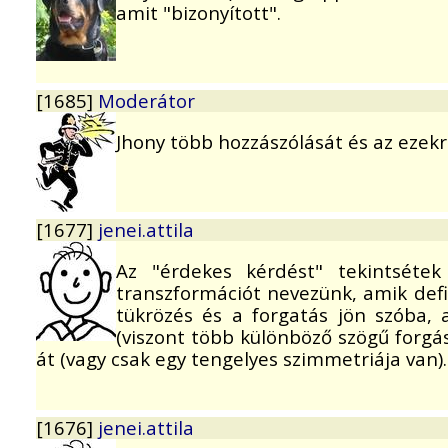
amit "bizonyított".
[1685]
Moderátor
Jhony több hozzászólását és az ezekr
[1677]
jenei.attila
Az "érdekes kérdést" tekintséte
transzformációt nevezünk, amik defin
tükrözés és a forgatás jön szóba, 
(viszont több különböző szögű forgá
át (vagy csak egy tengelyes szimmetriája van).
[1676]
jenei.attila