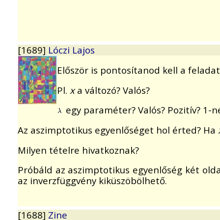
[1689]
Lóczi Lajos
Először is pontosítanod kell a feladat
Pl.
x
a változó? Valós?
egy paraméter? Valós? Pozitív? 1-n
Az aszimptotikus egyenlőséget hol érted? Ha
Milyen tételre hivatkoznak?
Próbáld az aszimptotikus egyenlőség két oldal
az inverzfüggvény kiküszöbölhető.
[1688]
Zine