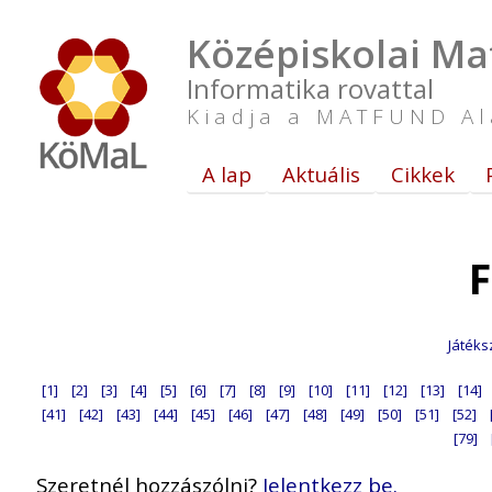
Középiskolai Ma
Informatika rovattal
Kiadja a MATFUND Al
A lap
Aktuális
Cikkek
F
Játéks
[1]
[2]
[3]
[4]
[5]
[6]
[7]
[8]
[9]
[10]
[11]
[12]
[13]
[14]
[41]
[42]
[43]
[44]
[45]
[46]
[47]
[48]
[49]
[50]
[51]
[52]
[79]
Szeretnél hozzászólni?
Jelentkezz be.