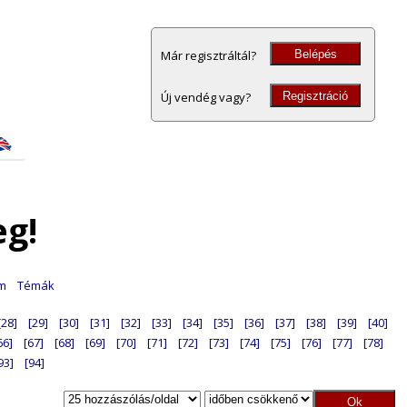
Belépés
Már regisztráltál?
Regisztráció
Új vendég vagy?
eg!
am
Témák
[28]
[29]
[30]
[31]
[32]
[33]
[34]
[35]
[36]
[37]
[38]
[39]
[40]
66]
[67]
[68]
[69]
[70]
[71]
[72]
[73]
[74]
[75]
[76]
[77]
[78]
93]
[94]