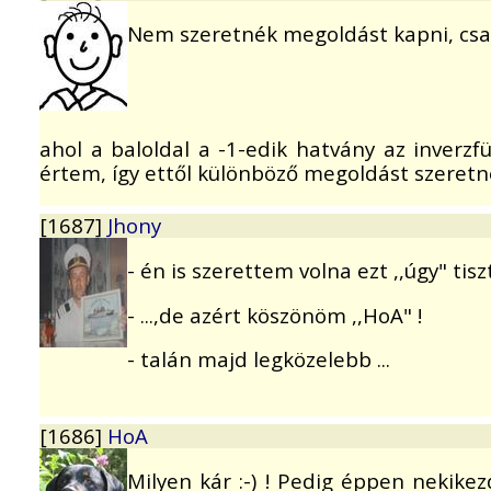
Nem szeretnék megoldást kapni, csak
ahol a baloldal a -1-edik hatvány az inverzf
értem, így ettől különböző megoldást szeretné
[1687]
Jhony
- én is szerettem volna ezt ,,úgy" tisztá
- ...,de azért köszönöm ,,HoA" !
- talán majd legközelebb ...
[1686]
HoA
Milyen kár :-) ! Pedig éppen nekike