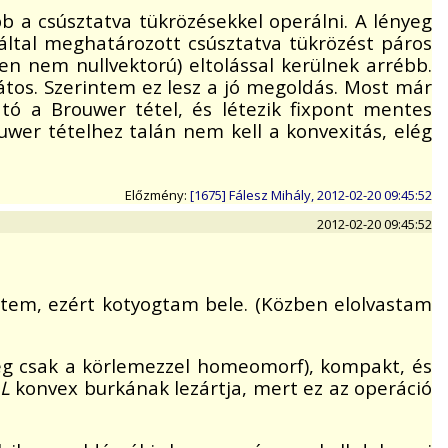
b a csúsztatva tükrözésekkel operálni. A lényeg
ltal meghatározott csúsztatva tükrözést páros
en nem nullvektorú) eltolással kerülnek arrébb.
átos. Szerintem ez lesz a jó megoldás. Most már
tó a Brouwer tétel, és létezik fixpont mentes
wer tételhez talán nem kell a konvexitás, elég
Előzmény:
[1675] Fálesz Mihály, 2012-02-20 09:45:52
2012-02-20 09:45:52
ztem, ezért kotyogtam bele. (Közben elolvastam
tleg csak a körlemezzel homeomorf), kompakt, és
L
konvex burkának lezártja, mert ez az operáció