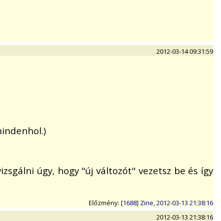
2012-03-14 09:31:59
mindenhol.)
sgálni úgy, hogy "új változót" vezetsz be és így
Előzmény:
[1688] Zine, 2012-03-13 21:38:16
2012-03-13 21:38:16