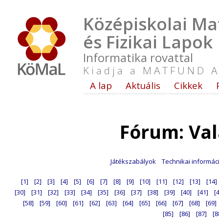
Középiskolai Ma
és Fizikai Lapok
Informatika rovattal
Kiadja a MATFUND A
A lap
Aktuális
Cikkek
Fórum: Va
Játékszabályok
Technikai informác
[1]
[2]
[3]
[4]
[5]
[6]
[7]
[8]
[9]
[10]
[11]
[12]
[13]
[14]
[30]
[31]
[32]
[33]
[34]
[35]
[36]
[37]
[38]
[39]
[40]
[41]
[
[58]
[59]
[60]
[61]
[62]
[63]
[64]
[65]
[66]
[67]
[68]
[69]
[85]
[86]
[87]
[8