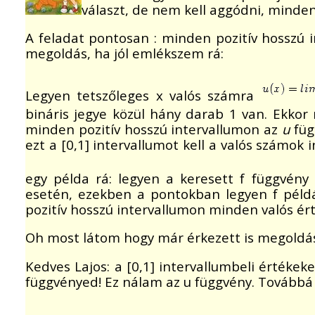
választ, de nem kell aggódni, minde
A feladat pontosan : minden pozitív hosszú 
megoldás, ha jól emlékszem rá:
Legyen tetszőleges x valós számra
bináris jegye közül hány darab 1 van. Ekkor 
minden pozitív hosszú intervallumon az
u
füg
ezt a [0,1] intervallumot kell a valós számok
egy példa rá: legyen a keresett f függvény
esetén, ezekben a pontokban legyen f példá
pozitív hosszú intervallumon minden valós ért
Oh most látom hogy már érkezett is megoldá
Kedves Lajos: a [0,1] intervallumbeli értékek
függvényed! Ez nálam az u függvény. Továbbá 