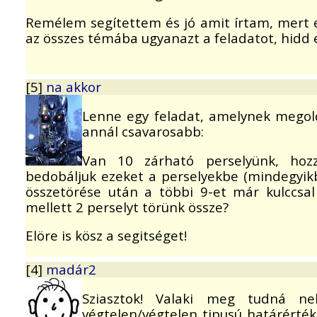
Remélem segítettem és jó amit írtam, mert e
az összes témába ugyanazt a feladatot, hidd el
[5]
na akkor
Lenne egy feladat, amelynek megol
annál csavarosabb:
Van 10 zárható perselyünk, hozzá
bedobáljuk ezeket a perselyekbe (mindegyikb
összetörése után a többi 9-et már kulccsal
mellett 2 perselyt törünk össze?
Elöre is kösz a segitséget!
[4]
madár2
Sziasztok! Valaki meg tudná ne
végtelen/végtelen tipusú határérték