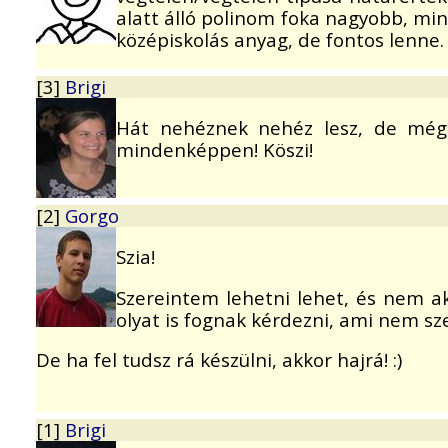
alatt álló polinom foka nagyobb, mi
középiskolás anyag, de fontos lenne. 
[3]
Brigi
Hát nehéznek nehéz lesz, de még 
mindenképpen! Köszi!
[2]
Gorgo
Szia!
Szereintem lehetni lehet, és nem ak
olyat is fognak kérdezni, ami nem sz
De ha fel tudsz rá készülni, akkor hajrá! :)
[1]
Brigi