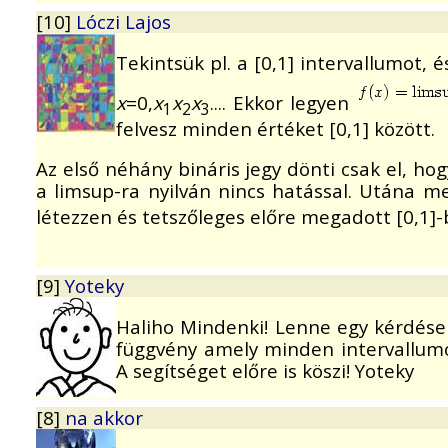
[10]
Lóczi Lajos
Tekintsük pl. a [0,1] intervallumot,
x
=0,
x
x
x
.... Ekkor legyen
1
2
3
felvesz minden értéket [0,1] között.
Az első néhány bináris jegy dönti csak el, ho
a limsup-ra nyilván nincs hatással. Utána 
létezzen és tetszőleges előre megadott [0,1]-b
[9]
Yoteky
Haliho Mindenki! Lenne egy kérdése
függvény amely minden intervallumo
A segítséget előre is köszi! Yoteky
[8]
na akkor