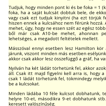
Tudjuk, hogy minden pont ki és be foka = 1 
foka, ha a saját kulcsát dobtuk bele, de ekk
vagy csak ezt tudjuk kinyitni (ha ezt törjük 
hiszen ennek a kulcsához nem férünk hozzá. 
mehet, úgy, hogy ne essen szét az egész töb
ből már csak A10-be mehet, ahonnan ped
lehetséges, a megadott feltételek mellett.
Másszóval ennyi esetben lesz Hamilton kör a 
járunk, viszont minden más esetben esélyünk s
akkor csak akkor lesz összefüggő a gráf, ha 
Nyilván ha két ládát törhetünk fel, akkor azok
áll. Csak itt majd figyelni kell arra is, hog
csak 1 ládát törhetünk fel, tökmindegy mely
be a kulcsokat.
Minden ládába 10 féle kulcsot dobhatunk, teh
helyre 10-et, másodikra 9-et dobhatunk stb.)
keresett valószínűség.