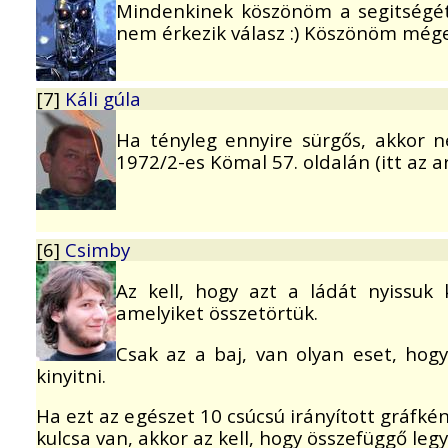
Mindenkinek köszönöm a segitségét
nem érkezik válasz :) Köszönöm mége
[7]
Káli gúla
Ha tényleg ennyire sürgős, akkor 
1972/2-es Kömal 57. oldalán (itt az 
[6]
Csimby
Az kell, hogy azt a ládát nyissuk
amelyiket összetörtük.
Csak az a baj, van olyan eset, hog
kinyitni.
Ha ezt az egészet 10 csúcsú irányított gráfkén
kulcsa van, akkor az kell, hogy összefüggő legy