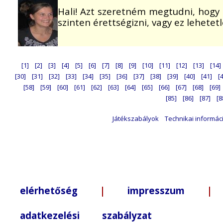
Hali! Azt szeretném megtudni, hogy 
szinten érettségizni, vagy ez lehete
[1]
[2]
[3]
[4]
[5]
[6]
[7]
[8]
[9]
[10]
[11]
[12]
[13]
[14]
[30]
[31]
[32]
[33]
[34]
[35]
[36]
[37]
[38]
[39]
[40]
[41]
[
[58]
[59]
[60]
[61]
[62]
[63]
[64]
[65]
[66]
[67]
[68]
[69]
[85]
[86]
[87]
[8
Játékszabályok
Technikai informác
elérhetőség
|
impresszum
| +3
adatkezelési szabályzat