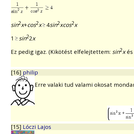
2
2
2
2
sin
x
+
cos
x
4
sin
xcos
x
2
1
sin
2
x
2
Ez pedig igaz. (Kikötést elfelejtettem:
sin
x
é
[16]
philip
Erre valaki tud valami okosat mond
[15]
Lóczi Lajos