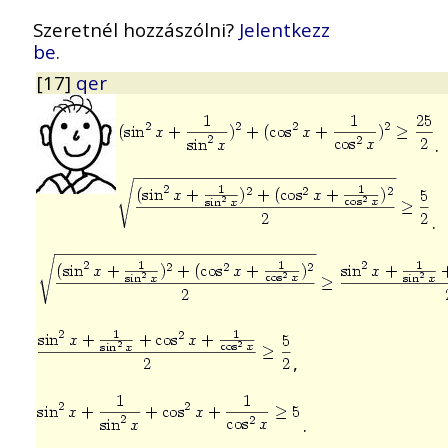
Szeretnél hozzászólni?
Jelentkezz
be.
[17]
qer
.
.
,
.