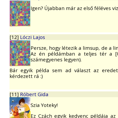
Igen? Újabban már az első féléves vizs
[12]
Lóczi Lajos
Persze, hogy létezik a limsup, de a li
Az én példámban a teljes tér a [0,
számegyenes legyen).
Bár egyik példa sem ad választ az eredet
kérdezett rá :)
[11]
Róbert Gida
Szia Yoteky!
Ez Czách egyik kedvenc példája az 1