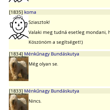
[1835]
koma
Sziasztok!
Valaki meg tudná esetleg mondani, h
Köszönöm a segítséget!:)
[1834]
Ménkűnagy Bundáskutya
Még olyan se.
[1833]
Ménkűnagy Bundáskutya
Nincs.