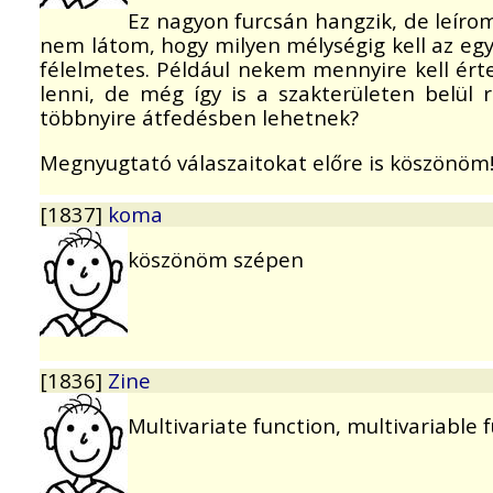
Ez nagyon furcsán hangzik, de leíro
nem látom, hogy milyen mélységig kell az eg
félelmetes. Például nekem mennyire kell ér
lenni, de még így is a szakterületen belül r
többnyire átfedésben lehetnek?
Megnyugtató válaszaitokat előre is köszönöm!
[1837]
koma
köszönöm szépen
[1836]
Zine
Multivariate function, multivariable