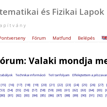
tematikai és Fizikai Lapok
apítvány
Pontverseny
Fórum
Matfund
Belépés
órum: Valaki mondja m
zabályok
Technikai információ
TeX tanfolyam
Elfelejtettem a jelszav
[15]
[16]
[17]
[18]
[19]
[20]
[21]
[22]
[23]
[24]
[25]
[26]
[27]
[53]
[54]
[55]
[56]
[57]
[58]
[59]
[60]
[61]
[62]
[63]
[64]
[65]
[
[80]
[81]
[82]
[83]
[84]
[85]
[86]
[87]
[88]
[89]
[90]
[91]
[92]
[