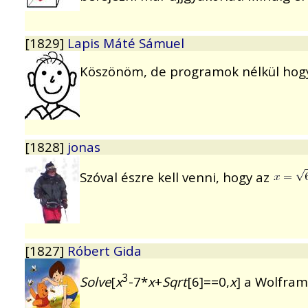
[1829]
Lapis Máté Sámuel
Köszönöm, de programok nélkül hog
[1828]
jonas
Szóval észre kell venni, hogy az
[1827]
Róbert Gida
3
Solve
[
x
-7*
x
+
Sqrt
[6]==0,
x
] a Wolfram