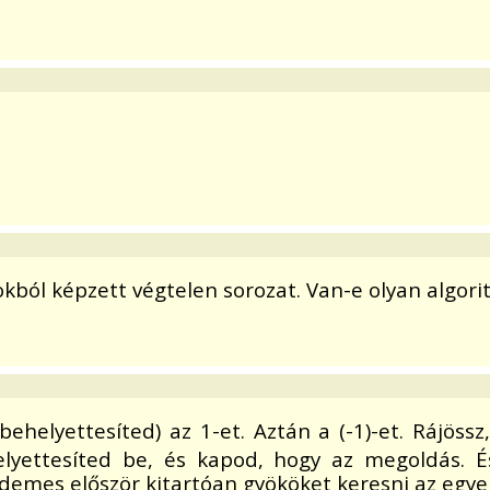
ból képzett végtelen sorozat. Van-e olyan algorit
elyettesíted) az 1-et. Aztán a (-1)-et. Rájössz,
elyettesíted be, és kapod, hogy az megoldás. 
rdemes először kitartóan gyököket keresni az egye