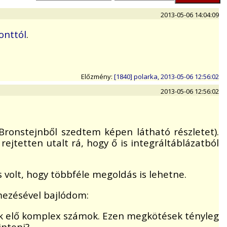
2013-05-06 14:04:09
onttól
.
Előzmény:
[1840] polarka, 2013-05-06 12:56:02
2013-05-06 12:56:02
Bronstejnből szedtem képen látható részletet).
ejtetten utalt rá, hogy ő is integráltáblázatból
volt, hogy többféle megoldás is lehetne.
lmezésével bajlódom:
ek elő komplex számok. Ezen megkötések tényleg
inteni?