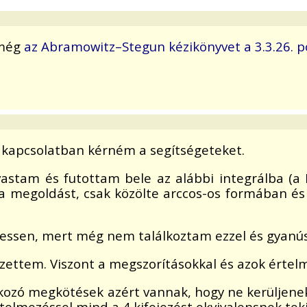
 még
az Abramowitz–Stegun kézikönyvet a 3.3.26. p
l kapcsolatban kérném a segítségeteket.
astam és futottam bele az alábbi integrálba (a 
 megoldást, csak közölte arccos-os formában és r
essen, mert még nem találkoztam ezzel és gyanús 
vezettem. Viszont a megszorításokkal és azok érte
tkozó megkötések azért vannak, hogy ne kerüljen
rtelmezéssel mind a 4 kifejezést ekvivalensnek tek