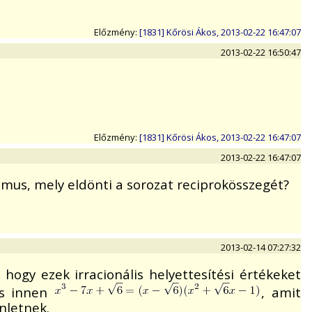
Előzmény:
[1831] Kőrösi Ákos, 2013-02-22 16:47:07
2013-02-22 16:50:47
Előzmény:
[1831] Kőrösi Ákos, 2013-02-22 16:47:07
2013-02-22 16:47:07
mus, mely eldönti a sorozat reciprokösszegét?
2013-02-14 07:27:32
 hogy ezek irracionális helyettesítési értékeket
És innen
, amit
nletnek.