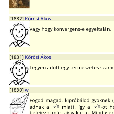
[1832]
Kőrösi Ákos
Vagy hogy konvergens-e egyeltalán.
[1831]
Kőrösi Ákos
Legyen adott egy természetes számok
[1830]
w
Fogod magad, kipróbálod gyöknek (beh
adnak a
miatt, így a
-ot h
befejezni már ujjgyakorlat. Mindig é