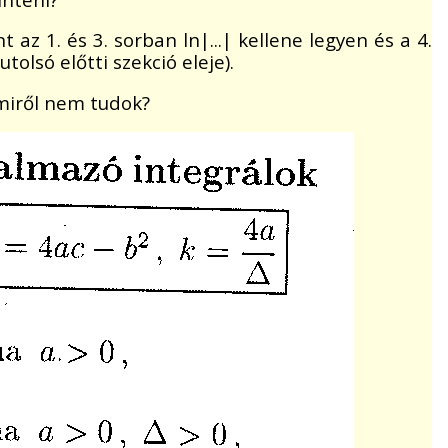
 1. és 3. sorban ln|...| kellene legyen és a 4.
(utolsó előtti szekció eleje).
amiről nem tudok?