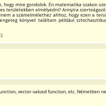
m, hogy mire gondolok. Én matematika szakon sze
yes területekben elmélyedni? Annyira szerteágaz
tenem a számelmélethez ahhoz, hogy ezen a terü
engeteg könyvet találtam például sztochasztikus
:)
 function, vector-valued function, etc. Németben n