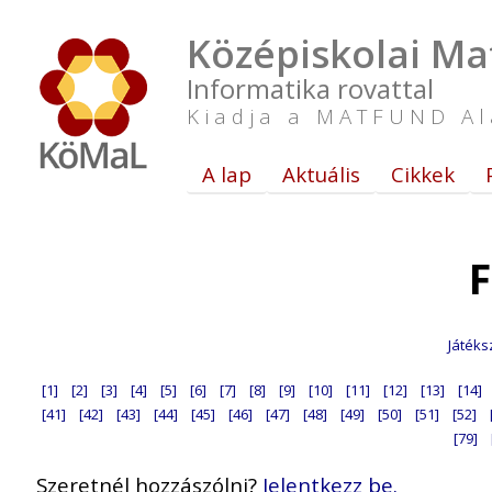
Középiskolai Ma
Informatika rovattal
Kiadja a MATFUND Al
A lap
Aktuális
Cikkek
F
Játéks
[1]
[2]
[3]
[4]
[5]
[6]
[7]
[8]
[9]
[10]
[11]
[12]
[13]
[14]
[41]
[42]
[43]
[44]
[45]
[46]
[47]
[48]
[49]
[50]
[51]
[52]
[79]
Szeretnél hozzászólni?
Jelentkezz be.