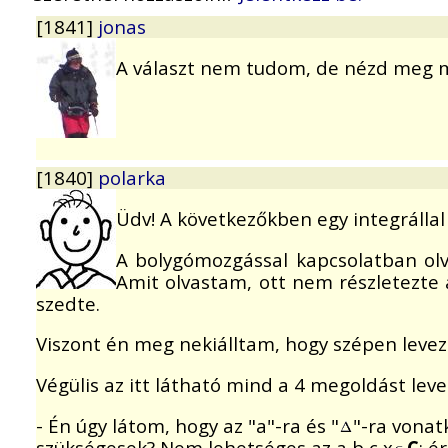
[1841]
jonas
A választ nem tudom, de nézd meg
[1840]
polarka
Üdv! A következőkben egy integrálla
A bolygómozgással kapcsolatban olv
Amit olvastam, ott nem részletezte a
szedte.
Viszont én meg nekiálltam, hogy szépen levez
Végülis az itt látható mind a 4 megoldást le
- Én úgy látom, hogy az "a"-ra és "
"-ra vona
szükségesek? Nem lehetséges az a,b,c,x
C
; é