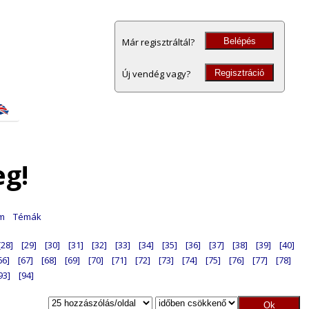
Belépés
Már regisztráltál?
Regisztráció
Új vendég vagy?
eg!
am
Témák
[28]
[29]
[30]
[31]
[32]
[33]
[34]
[35]
[36]
[37]
[38]
[39]
[40]
66]
[67]
[68]
[69]
[70]
[71]
[72]
[73]
[74]
[75]
[76]
[77]
[78]
93]
[94]