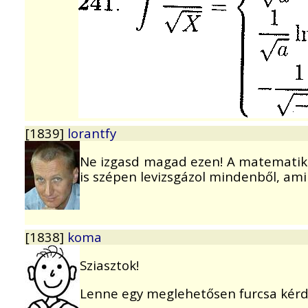
[1839]
lorantfy
Ne izgasd magad ezen! A matematik
is szépen levizsgázol mindenből, ami
[1838]
koma
Sziasztok!
Lenne egy meglehetősen furcsa kérd