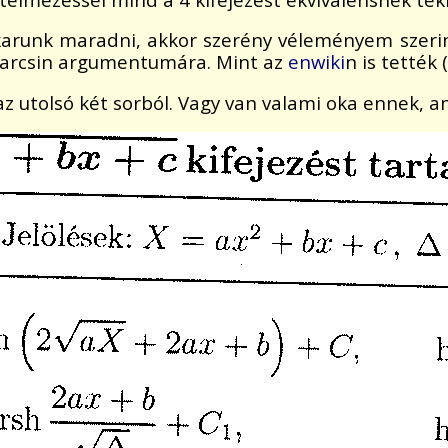
unk maradni, akkor szerény véleményem szerint az
z arcsin argumentumára. Mint az
enwiki
n is tették 
 az utolsó két sorból. Vagy van valami oka ennek, 