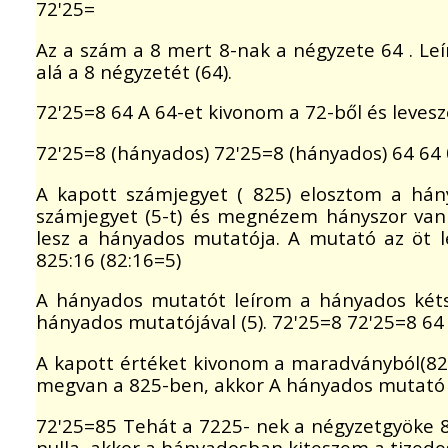
72'25=
Az a szám a 8 mert 8-nak a négyzete 64 . Leí
alá a 8 négyzetét (64).
72'25=8 64 A 64-et kivonom a 72-ből és leves
72'25=8 (hányados) 72'25=8 (hányados) 64 64
A kapott számjegyet ( 825) elosztom a hány
számjegyet (5-t) és megnézem hányszor van
lesz a hányados mutatója. A mutató az öt l
825:16 (82:16=5)
A hányados mutatót leírom a hányados kéts
hányados mutatójával (5). 72'25=8 72'25=8 64
A kapott értéket kivonom a maradványból(82
megvan a 825-ben, akkor A hányados mutató 
72'25=85 Tehát a 7225- nek a négyzetgyöke 
nulla, akkor a hányadosban kiteszem a tizede