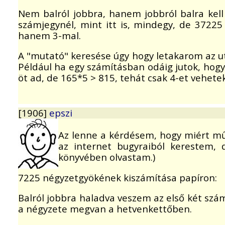
Nem balról jobbra, hanem jobbról balra kell
számjegynél, mint itt is, mindegy, de 37225
hanem 3-mal.
A "mutató" keresése úgy hogy letakarom az ut
Például ha egy számításban odáig jutok, hogy 
öt ad, de 165*5 > 815, tehát csak 4-et vehetek
[1906]
epszi
Az lenne a kérdésem, hogy miért mű
az internet bugyraiból kerestem,
könyvében olvastam.)
7225 négyzetgyökének kiszámítása papíron:
Balról jobbra haladva veszem az első két s
a négyzete megvan a hetvenkettőben.