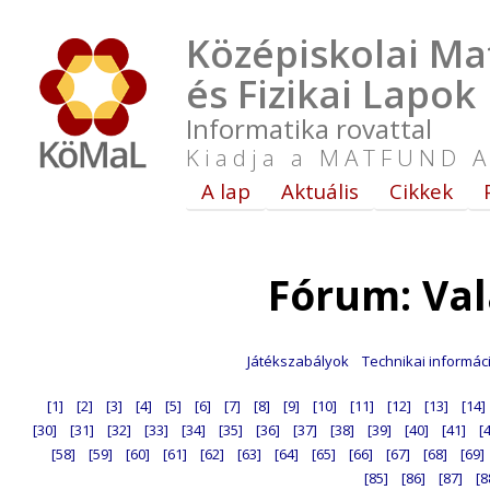
Középiskolai Ma
és Fizikai Lapok
Informatika rovattal
Kiadja a MATFUND A
A lap
Aktuális
Cikkek
Fórum: Va
Játékszabályok
Technikai informác
[1]
[2]
[3]
[4]
[5]
[6]
[7]
[8]
[9]
[10]
[11]
[12]
[13]
[14]
[30]
[31]
[32]
[33]
[34]
[35]
[36]
[37]
[38]
[39]
[40]
[41]
[
[58]
[59]
[60]
[61]
[62]
[63]
[64]
[65]
[66]
[67]
[68]
[69]
[85]
[86]
[87]
[8