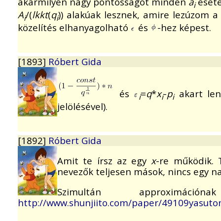
akármilyen nagy pontosságot minden
a
eseté
i
A
/(
lkkt
(
q
)) alakúak lesznek, amire lezúzom a
i
i
közelítés elhanyagolható
és
-hez képest.
[1893]
Róbert Gida
és
=
q
*
x
-
p
akart len
i
i
i
jelölésével).
[1892]
Róbert Gida
Amit te írsz az egy
x
-re működik.
nevezők teljesen mások, nincs egy na
Szimultán approximá
http://www.shunjiito.com/paper/49109yasuto