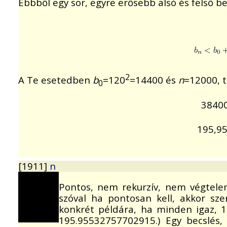
Ebbből egy sor, egyre erősebb alsó és felső bec
2
A Te esetedben
b
=120
=14400 és
n
=12000, 
0
3840
195,9
[1911]
n
Pontos, nem rekurzív, nem végtelen
szóval ha pontosan kell, akkor sze
konkrét példára, ha minden igaz, 1
195.95532757702915.) Egy becslés, 