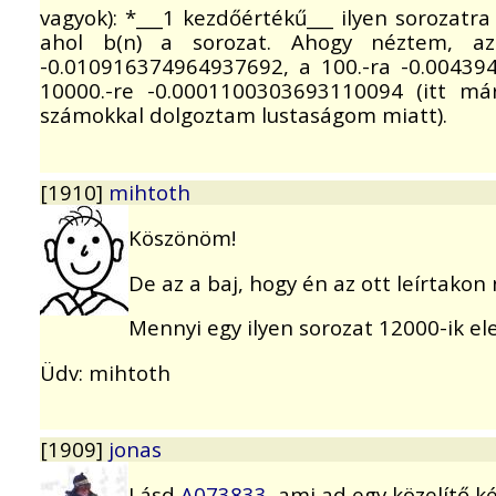
vagyok): *___1 kezdőértékű___ ilyen sorozatr
ahol b(n) a sorozat. Ahogy néztem, a
-0.010916374964937692, a 100.-ra -0.00439
10000.-re -0.0001100303693110094 (itt már 
számokkal dolgoztam lustaságom miatt).
[1910]
mihtoth
Köszönöm!
De az a baj, hogy én az ott leírtakon
Mennyi egy ilyen sorozat 12000-ik e
Üdv: mihtoth
[1909]
jonas
Lásd
A073833
, ami ad egy közelítő k