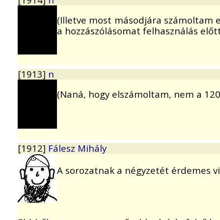
(Illetve most másodjára számoltam el
a hozzászólásomat felhasználás előtt
[1913]
n
(Naná, hogy elszámoltam, nem a 1200
[1912]
Fálesz Mihály
A sorozatnak a négyzetét érdemes vi