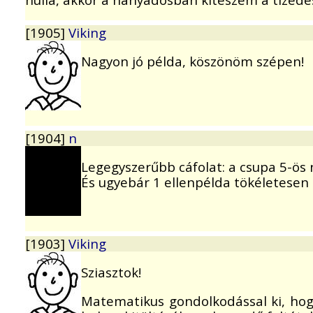
[1905]
Viking
Nagyon jó példa, köszönöm szépen!
[1904]
n
Legegyszerűbb cáfolat: a csupa 5-ös
És ugyebár 1 ellenpélda tökéletesen el
[1903]
Viking
Sziasztok!
Matematikus gondolkodással ki, hogya