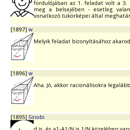
fordulójában az 1. feladat volt a 3
meg a belsejében - esetleg valam
vonatkozó tükörképei által meghatá
[1897]
w
Melyik feladat bizonyításához akarod
[1896]
w
Aha. Jó, akkor racionálisokra legaláb
[1895]
Sinobi
d is, és a1-A1/N is 1/N közelében vann