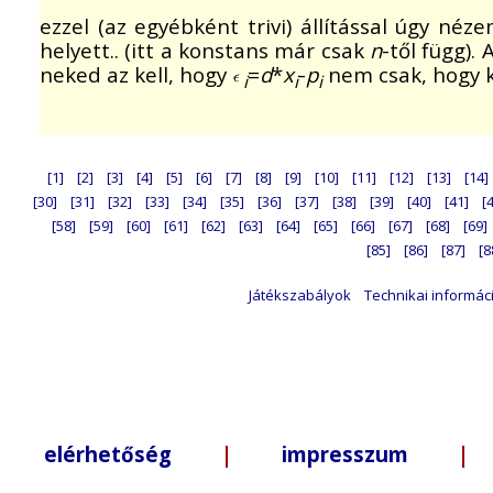
ezzel (az egyébként trivi) állítással úgy né
helyett.. (itt a konstans már csak
n
-től függ).
neked az kell, hogy
=
d
*
x
-
p
nem csak, hogy k
i
i
i
[1]
[2]
[3]
[4]
[5]
[6]
[7]
[8]
[9]
[10]
[11]
[12]
[13]
[14]
[30]
[31]
[32]
[33]
[34]
[35]
[36]
[37]
[38]
[39]
[40]
[41]
[
[58]
[59]
[60]
[61]
[62]
[63]
[64]
[65]
[66]
[67]
[68]
[69]
[85]
[86]
[87]
[8
Játékszabályok
Technikai informác
elérhetőség
|
impresszum
| +3