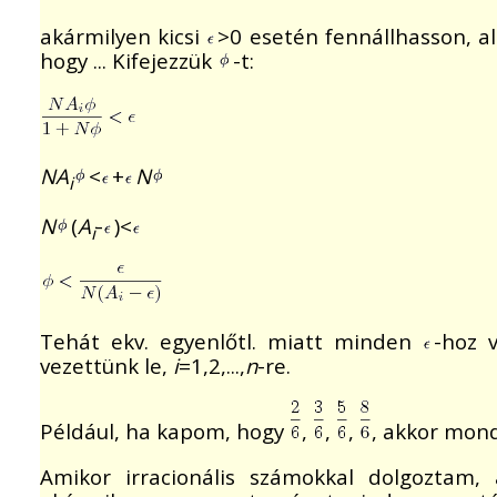
akármilyen kicsi
>0 esetén fennállhasson, 
hogy ... Kifejezzük
-t:
NA
<
+
N
i
N
(
A
-
)<
i
Tehát ekv. egyenlőtl. miatt minden
-hoz 
vezettünk le,
i
=1,2,...,
n
-re.
Például, ha kapom, hogy
,
,
,
, akkor mon
Amikor irracionális számokkal dolgoztam, 