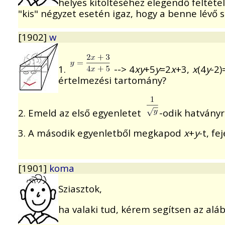
helyes kitöltéséhez elegendő feltéte
"kis" négyzet esetén igaz, hogy a benne lévő
[1902]
w
1.
--> 4
xy
+5
y
=2
x
+3,
x
(4
y
-2)
értelmezési tartomány?
2. Emeld az első egyenletet
-odik hatványr
3. A második egyenletből megkapod
x
+
y
-t, fe
[1901]
koma
Sziasztok,
ha valaki tud, kérem segítsen az al