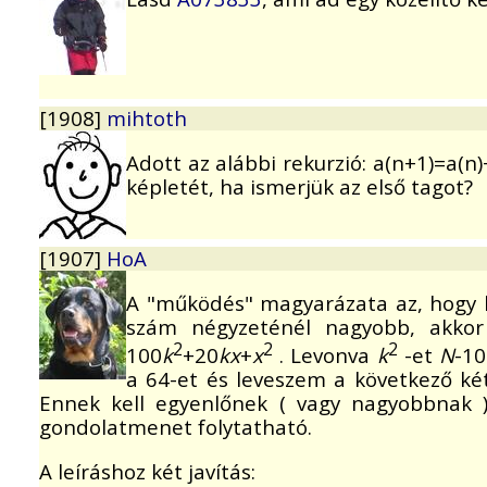
[1908]
mihtoth
Adott az alábbi rekurzió: a(n+1)=a(n
képletét, ha ismerjük az első tagot?
[1907]
HoA
A "működés" magyarázata az, hogy 
szám négyzeténél nagyobb, akkor
2
2
2
100
k
+20
kx
+
x
. Levonva
k
-et
N
-10
a 64-et és leveszem a következő két
Ennek kell egyenlőnek ( vagy nagyobbnak )
gondolatmenet folytatható.
A leíráshoz két javítás: