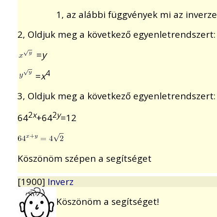
1, az alábbi függvények mi az inverze
2, Oldjuk meg a következő egyenletrendszert:
=
y
4
=
x
3, Oldjuk meg a következő egyenletrendszert:
2
x
2
y
64
+64
=12
Köszönöm szépen a segítséget
[1900]
Inverz
Köszönöm a segítséget!