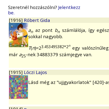
Szeretnél hozzászólni?
Jelentkezz
be.
[1916]
Róbert Gida
a
az pont
b
számlálója, így egés
n
n
sokkal nagyobb.
n
3.453495382*2
T
(
n
)=2
egy valószínűleg
már
a
-nek 34883379 számjegye van.
25
[1915]
Lóczi Lajos
Lásd még az "ujjgyakorlatok" [420]-a
[1914]
n