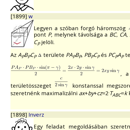
[1899]
w
Legyen a szóban forgó háromszög
pont
P
, melynek távolsága a
BC
,
CA
,
C
jelöli.
P
Az
A
B
C
területe
PA
B
,
PB
C
és
PC
A
te
P
P
P
P
P
P
P
P
P
, a
területösszeget
konstanssal megszoro
.
szeretnénk maximalizálni
ax
+
by
+
cz
=2
T
=
k
k
ABC
[1898]
Inverz
Egy feladat megoldásában szeretn