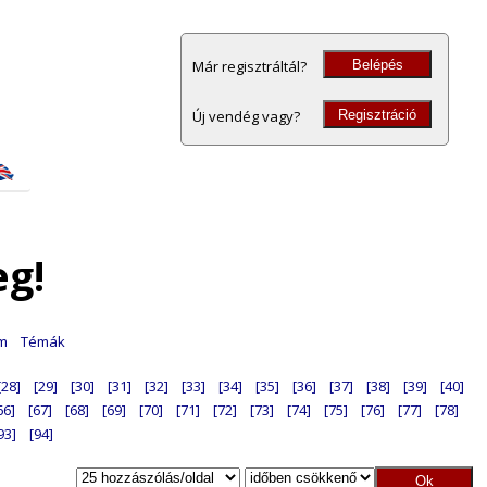
Belépés
Már regisztráltál?
Regisztráció
Új vendég vagy?
eg!
am
Témák
[28]
[29]
[30]
[31]
[32]
[33]
[34]
[35]
[36]
[37]
[38]
[39]
[40]
66]
[67]
[68]
[69]
[70]
[71]
[72]
[73]
[74]
[75]
[76]
[77]
[78]
93]
[94]