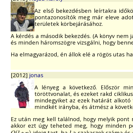
Az első bekezdésben leírtakra idők
pontazonosítók meg már eleve adott
területek körbejárásához.
A kérdés a második bekezdés. (A könyv nem já
és minden háromszögre vizsgálni, hogy benne 
Ha elmagyarázod, én állok elé a rögös utas 
[2012]
jonas
A lényeg a következő. Először min
töröttvonalat, és ezeket rakd cikliku
mindegyiket az ezek határát alkotó 
mindkét irányba, és átmész a követke
Ez után meg kell találnod, hogy melyik pont m
akkor ezt úgy teheted meg, hogy minden po
ideig tart, ha
a szakaszok száma és
O
(
(
l
∗
∗
n
)
)
l