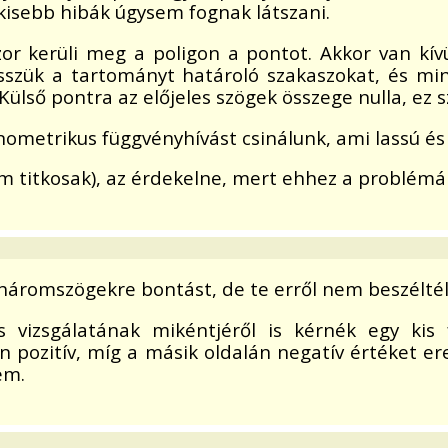
kisebb hibák úgysem fognak látszani.
or kerüli meg a poligon a pontot. Akkor van kív
esszük a tartományt határoló szakaszokat, és mi
l. Külső pontra az előjeles szögek összege nulla, e
nometrikus függvényhívást csinálunk, ami lassú és 
titkosak), az érdekelne, mert ehhez a problémáh
háromszögekre bontást, de te erről nem beszéltél
 vizsgálatának mikéntjéről is kérnék egy kis f
 pozitív, míg a másik oldalán negatív értéket er
em.