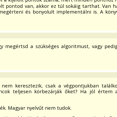
n
ölt pontod van, akkor ez túl sokáig tarthat. Van 
 megérteni és bonyolult implementálni is. A köny
hogy megértsd a szükséges algoritmust, vagy pedi
nem keresztezik, csak a végpontjukban találko
áncok teljesen körbezárják őket? Ha jól értem
nék. Magyar nyelvűt nem tudok.