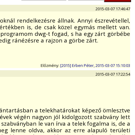
2015-03-07 17:46:47
oknál rendelkezésre állnak. Annyi észrevétellel,
értékben is, de csak közel egymás mellett van.
D programom dwg-t fogad, s ha egy zárt görbébe
pedig ránézésre a rajzon a görbe zárt.
Előzmény:
[2015] Erben Péter, 2015-03-07 15:10:03
2015-03-07 17:22:54
ilvántartásban a telekhatárokat képező ömlesztve
s évek végén nagyon jól kidolgozott szabvány lett
 szabványban le van írva a telek fogalma is, de a
eg lenne oldva, akkor az erre alapuló területi