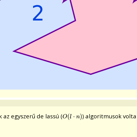
 az egyszerű de lassú (
) algoritmusok volta
O
(
(
l
⋅
n
⋅
)
)
O
l
n