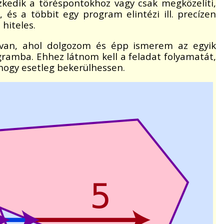
szkedik a töréspontokhoz vagy csak megközelíti,
és a többit egy program elintézi ill. precízen
 hiteles.
n van, ahol dolgozom és épp ismerem az egyik
ogramba. Ehhez látnom kell a feladat folyamatát,
 hogy esetleg bekerülhessen.