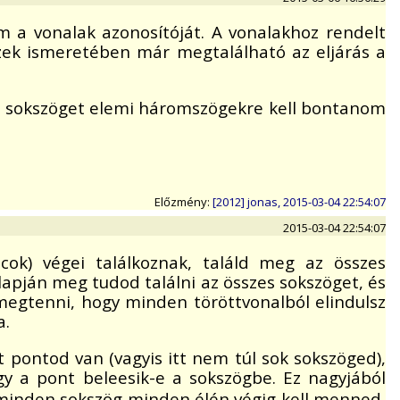
 a vonalak azonosítóját. A vonalakhoz rendelt
zek ismeretében már megtalálható az eljárás a
ált sokszöget elemi háromszögekre kell bontanom
Előzmény:
[2012] jonas, 2015-03-04 22:54:07
2015-03-04 22:54:07
cok) végei találkoznak, találd meg az összes
alapján meg tudod találni az összes sokszöget, és
 megtenni, hogy minden töröttvonalból elindulsz
a.
t pontod van (vagyis itt nem túl sok sokszöged),
 a pont beleesik-e a sokszögbe. Ez nagyjából
minden sokszög minden élén végig kell menned,