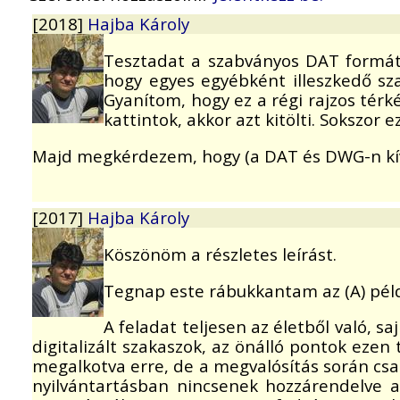
[2018]
Hajba Károly
Tesztadat a szabványos DAT formátumb
hogy egyes egyébként illeszkedő sza
Gyanítom, hogy ez a régi rajzos tér
kattintok, akkor azt kitölti. Sokszor 
Majd megkérdezem, hogy (a DAT és DWG-n kí
[2017]
Hajba Károly
Köszönöm a részletes leírást.
Tegnap este rábukkantam az (A) pé
A feladat teljesen az életből való, 
digitalizált szakaszok, az önálló pontok ezen 
megalkotva erre, de a megvalósítás során csak
nyilvántartásban nincsenek hozzárendelve a 