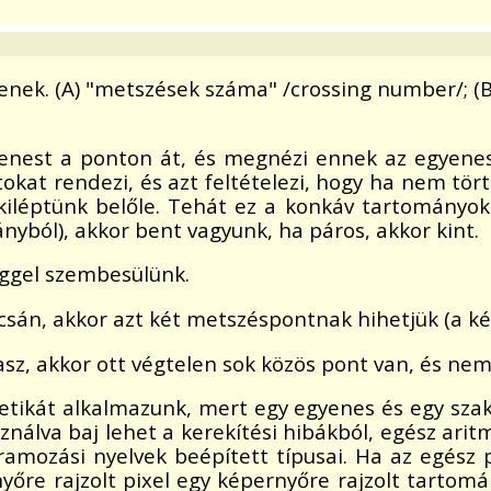
enek. (A) "metszések száma" /crossing number/; (
egyenest a ponton át, és megnézi ennek az egyen
kat rendezi, és azt feltételezi, hogy ha nem tört
kiléptünk belőle. Tehát ez a konkáv tartományok
yból), akkor bent vagyunk, ha páros, akkor kint.
éggel szembesülünk.
sán, akkor azt két metszéspontnak hihetjük (a k
sz, akkor ott végtelen sok közös pont van, és nem 
tikát alkalmazunk, mert egy egyenes és egy szaka
ználva baj lehet a kerekítési hibákból, egész ar
amozási nyelvek beépített típusai. Ha az egész 
yőre rajzolt pixel egy képernyőre rajzolt tartomá