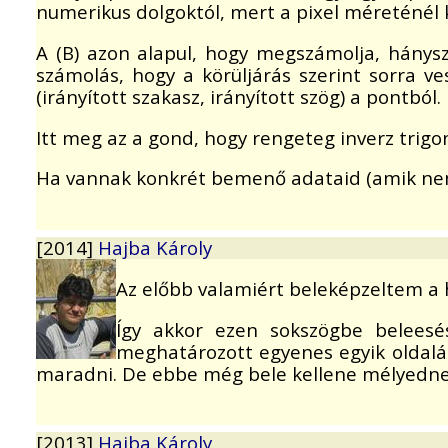
numerikus dolgoktól, mert a pixel méreténél 
A (B) azon alapul, hogy megszámolja, hánysz
számolás, hogy a körüljárás szerint sorra v
(irányított szakasz, irányított szög) a pontbó
Itt meg az a gond, hogy rengeteg inverz trigo
Ha vannak konkrét bemenő adataid (amik nem 
[2014]
Hajba Károly
Az előbb valamiért beleképzeltem a 
Így akkor ezen sokszögbe beleesés
meghatározott egyenes egyik oldalán
maradni. De ebbe még bele kellene mélyedn
[2013]
Hajba Károly