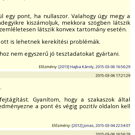
ül egy pont, ha nullaszor. Valahogy úgy megy a
ndegyikre kiszámoljuk, mekkora szögben látszik
z szemléletesen látszik konvex tartomány esetén.
ott is lehetnek kerekítési problémák.
oz nem egyszerű jó tesztadatokat gyártani.
Előzmény:
[2013] Hajba Károly, 2015-03-06 16:56:29
2015-03-06 17:21:29
.
ejtágítást. Gyanítom, hogy a szakaszok által
edményezne a pont és végig pozitív oldalon kell
Előzmény:
[2012] jonas, 2015-03-04 22:54:07
2015-03-06 16:56:29