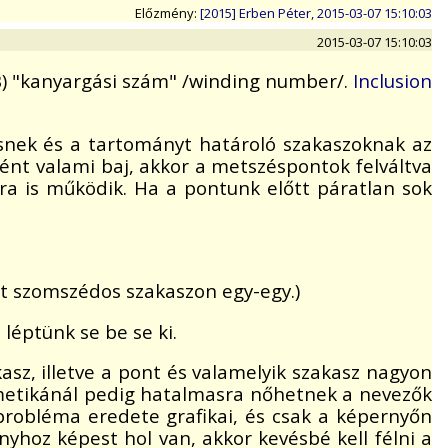
Előzmény:
[2015] Erben Péter, 2015-03-07 15:10:03
2015-03-07 15:10:03
B) "kanyargási szám" /winding number/.
Inclusion
esnek és a tartományt határoló szakaszoknak az
ént valami baj, akkor a metszéspontok felváltva
ra is működik. Ha a pontunk előtt páratlan sok
ét szomszédos szakaszon egy-egy.)
léptünk se be se ki.
sz, illetve a pont és valamelyik szakasz nagyon
itmetikánál pedig hatalmasra nőhetnek a nevezők
probléma eredete grafikai, és csak a képernyőn
nyhoz képest hol van, akkor kevésbé kell félni a