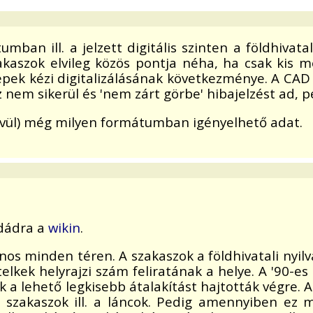
an ill. a jelzett digitális szinten a földhivatal
kaszok elvileg közös pontja néha, ha csak kis m
képek kézi digitalizálásának következménye. A CA
ez nem sikerül és 'nem zárt görbe' hibajelzést ad, 
vül) még milyen formátumban igényelhető adat.
ldádra a
wikin
.
sajnos minden téren. A szakaszok a földhivatali ny
telkek helyrajzi szám feliratának a helye. A '90-e
 a lehető legkisebb átalakítást hajtották végre. A
szakaszok ill. a láncok. Pedig amennyiben ez m