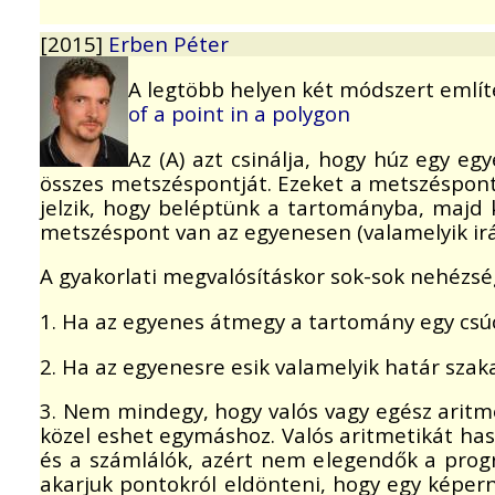
[2015]
Erben Péter
A legtöbb helyen két módszert említ
of a point in a polygon
Az (A) azt csinálja, hogy húz egy 
összes metszéspontját. Ezeket a metszésponto
jelzik, hogy beléptünk a tartományba, majd 
metszéspont van az egyenesen (valamelyik irán
A gyakorlati megvalósításkor sok-sok nehézs
1. Ha az egyenes átmegy a tartomány egy csúc
2. Ha az egyenesre esik valamelyik határ szaka
3. Nem mindegy, hogy valós vagy egész aritme
közel eshet egymáshoz. Valós aritmetikát has
és a számlálók, azért nem elegendők a progr
akarjuk pontokról eldönteni, hogy egy képern