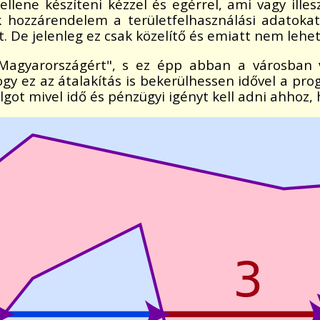
lene készíteni kézzel és egérrel, ami vagy ille
hozzárendelem a területfelhasználási adatokat, 
ít. De jelenleg ez csak közelítő és emiatt nem lehet
s Magyarországért", s ez épp abban a városba
hogy ez az átalakítás is bekerülhessen idővel a pr
got mivel idő és pénzügyi igényt kell adni ahhoz,