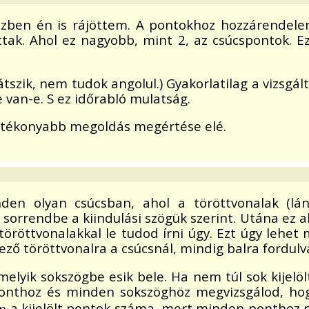
özben én is rájöttem. A pontokhoz hozzárendelem
ak. Ahol ez nagyobb, mint 2, az csúcspontok. E
tszik, nem tudok angolul.) Gyakorlatilag a vizsg
van-e. S ez időrabló mulatság.
hatékonyabb megoldás megértése elé.
den olyan csúcsban, ahol a töröttvonalak (lán
s sorrendbe a kiindulási szögük szerint. Utána ez 
töröttvonalakkal le tudod írni úgy. Ezt úgy lehet
ző töröttvonalra a csúcsnál, mindig balra fordulv
elyik sokszögbe esik bele. Ha nem túl sok kijelöl
nthoz és minden sokszöghöz megvizsgálod, hogy
a kijelölt pontok száma, mert minden ponthoz 
n