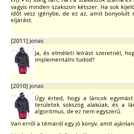
O
l
n
l
vagyis minden szakszon kétszer. Ha sok kijel
időt vesz igénybe, de ez az, amit bonyolult
eljárást.
[2011]
jonas
Ja, és elméleti leírást szeretnél, 
implementálni tudod?
[2010]
jonas
Úgy érted, hogy a láncok egymást 
területek sokszög alakúak, és a l
algoritmus, de ez nem egyszerű.
Van erről a témáról egy jó könyv, amit ajánla