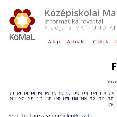
Középiskolai Ma
Informatika rovattal
Kiadja a MATFUND Al
A lap
Aktuális
Cikkek
F
Játéks
[1]
[2]
[3]
[4]
[5]
[6]
[7]
[8]
[9]
[10]
[11]
[12]
[13]
[14]
[41]
[42]
[43]
[44]
[45]
[46]
[47]
[48]
[49]
[50]
[51]
[52]
[79]
Szeretnél hozzászólni?
Jelentkezz be.