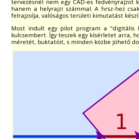
tervezésnél nem egy CAD-es fedvényrajzot kel
hanem a helyrajzi számmal. A hrsz-hez csak 
felrajzolja, valóságos területi kimutatást kész
Most indult egy pilot program a "digitáli
kulcsembert. Így teszek egy kísérletet arra, 
méretét, buktatóit, s minden közbe jöhető dol