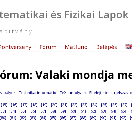
tematikai és Fizikai Lapok
apítvány
Pontverseny
Fórum
Matfund
Belépés
órum: Valaki mondja m
zabályok
Technikai információ
TeX tanfolyam
Elfelejtettem a jelszav
[15]
[16]
[17]
[18]
[19]
[20]
[21]
[22]
[23]
[24]
[25]
[26]
[27]
[53]
[54]
[55]
[56]
[57]
[58]
[59]
[60]
[61]
[62]
[63]
[64]
[65]
[
[80]
[81]
[82]
[83]
[84]
[85]
[86]
[87]
[88]
[89]
[90]
[91]
[92]
[