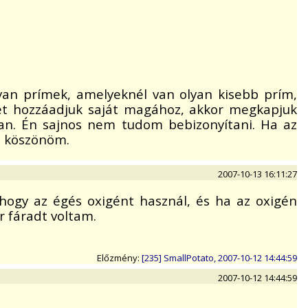
lyan prímek, amelyeknél van olyan kisebb prím,
elet hozzáadjuk saját magához, akkor megkapjuk
 van. Én sajnos nem tudom bebizonyítani. Ha az
s köszönöm.
2007-10-13 16:11:27
 hogy az égés oxigént használ, és ha az oxigén
ár fáradt voltam.
Előzmény:
[235] SmallPotato, 2007-10-12 14:44:59
2007-10-12 14:44:59