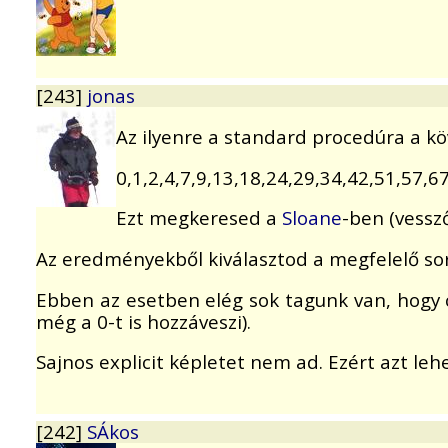
[243]
jonas
Az ilyenre a standard procedúra a k
0,1,2,4,7,9,13,18,24,29,34,42,51,57,
Ezt megkeresed a
Sloane
-ben (vessző
Az eredményekből kiválasztod a megfelelő so
Ebben az esetben elég sok tagunk van, hogy c
még a 0-t is hozzáveszi).
Sajnos explicit képletet nem ad. Ezért azt lehe
[242]
SÁkos