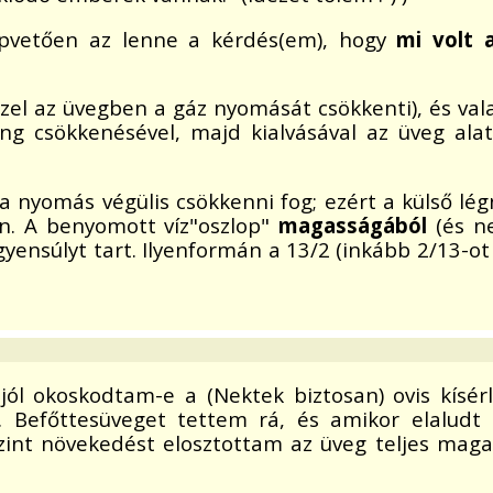
lapvetően az lenne a kérdés(em), hogy
mi volt 
zzel az üvegben a gáz nyomását csökkenti), és val
áng csökkenésével, majd kialvásával az üveg al
a nyomás végülis csökkenni fog; ezért a külső l
n. A benyomott víz"oszlop"
magasságából
(és n
ensúlyt tart. Ilyenformán a 13/2 (inkább 2/13-ot
ól okoskodtam-e a (Nektek biztosan) ovis kísérl
 Befőttesüveget tettem rá, és amikor elaludt 
nt növekedést elosztottam az üveg teljes magassá