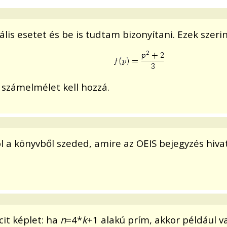
s esetet és be is tudtam bizonyítani. Ezek szeri
is számelmélet kell hozzá.
 a könyvből szeded, amire az OEIS bejegyzés hiva
cit képlet: ha
n
=4*
k
+1 alakú prím, akkor például v