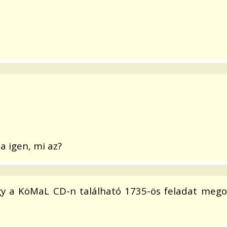
a igen, mi az?
y a KöMaL CD-n található 1735-ös feladat megold