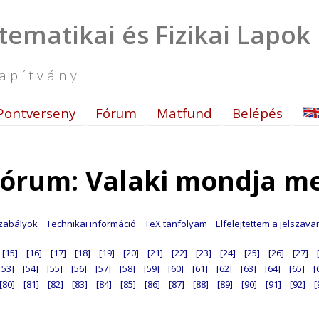
tematikai és Fizikai Lapok
apítvány
Pontverseny
Fórum
Matfund
Belépés
órum: Valaki mondja m
zabályok
Technikai információ
TeX tanfolyam
Elfelejtettem a jelszav
[15]
[16]
[17]
[18]
[19]
[20]
[21]
[22]
[23]
[24]
[25]
[26]
[27]
[53]
[54]
[55]
[56]
[57]
[58]
[59]
[60]
[61]
[62]
[63]
[64]
[65]
[
[80]
[81]
[82]
[83]
[84]
[85]
[86]
[87]
[88]
[89]
[90]
[91]
[92]
[