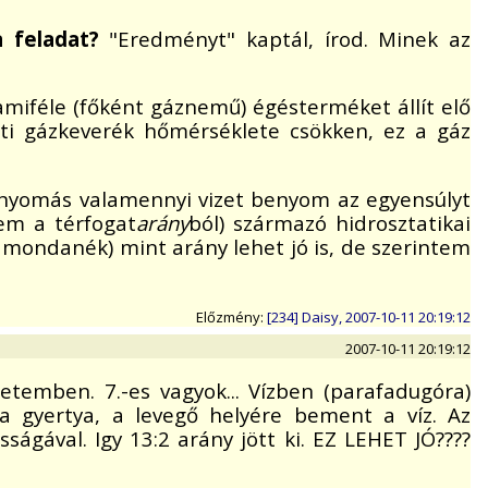
a feladat?
"Eredményt" kaptál, írod. Minek az
amiféle (főként gáznemű) égésterméket állít elő
atti gázkeverék hőmérséklete csökken, ez a gáz
égnyomás valamennyi vizet benyom az egyensúlyt
em a térfogat
arány
ból) származó hidrosztatikai
 mondanék) mint arány lehet jó is, de szerintem
Előzmény:
[234] Daisy, 2007-10-11 20:19:12
2007-10-11 20:19:12
etemben. 7.-es vagyok... Vízben (parafadugóra)
a gyertya, a levegő helyére bement a víz. Az
gával. Igy 13:2 arány jött ki. EZ LEHET JÓ????