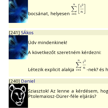
bocsánat, helyesen
[241]
SÁkos
Üdv mindenkinek!
A következőt szeretném kérdezni:
Létezik explicit alakja
-nek? és h
[240]
Daniel
Sziasztok! Az lenne a kérdésem, hog
Ptolemaiosz-Dürer-féle eljárás?