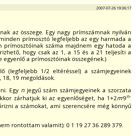
2007-07-26 19:36:17
óinak az összege. Egy nagy prímszámnak nyilván
 minden prímosztó legfeljebb az egy harmada a
ám prímosztóinak száma majdnem egy hatoda a
hető, hogy csak az 1, a 15 és a 21 teljesíti a
ele egyenlő a prímosztóinak összegének.)
ő (legfeljebb 1/2 eltéréssel) a számjegyeinek
, 18, 19 megoldások.
lni. Egy
n
jegyű szám számjegyeinek a szorzata
.
n
-
akkor zárhatjuk ki az egyenlőséget, ha 1+2
m
9
enőrizni a számokat, ami szerencsére még könnyű
em rontottam valamit): 0 1 19 27 36 289 379.