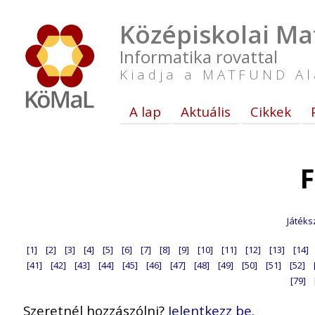
Középiskolai Ma
Informatika rovattal
Kiadja a MATFUND Al
A lap
Aktuális
Cikkek
F
Játéks
[1]
[2]
[3]
[4]
[5]
[6]
[7]
[8]
[9]
[10]
[11]
[12]
[13]
[14]
[41]
[42]
[43]
[44]
[45]
[46]
[47]
[48]
[49]
[50]
[51]
[52]
[79]
Szeretnél hozzászólni?
Jelentkezz be.