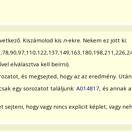
övetkező. Kiszámolod kis
n
-ekre. Nekem ez jött ki:
67,78,90,97,110,122,137,149,163,180,198,211,226,2
vel elválasztva kell beírni).
rozatot, és megsejted, hogy az az eredmény. Után
sak egy sorozatot találjunk:
A014817
, és annak a
t sejteni, hogy vagy nincs explicit képlet, vagy ne