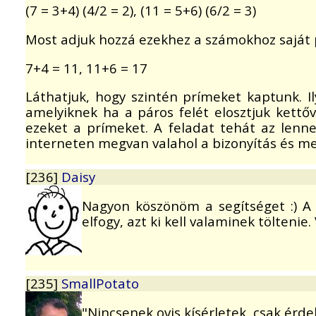
(7 = 3+4) (4/2 = 2), (11 = 5+6) (6/2 = 3)
Most adjuk hozzá ezekhez a számokhoz saját p
7+4 = 11, 11+6 = 17
Láthatjuk, hogy szintén prímeket kaptunk. I
amelyiknek ha a páros felét elosztjuk kettő
ezeket a prímeket. A feladat tehát az lenne
interneten megvan valahol a bizonyítás és me
[236]
Daisy
Nagyon köszönöm a segítséget :) A f
elfogy, azt ki kell valaminek töltenie
[235]
SmallPotato
"Nincsenek ovis kísérletek, csak érde