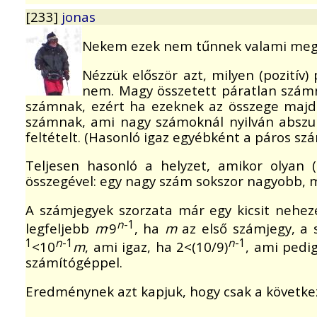
[233]
jonas
Nekem ezek nem tűnnek valami meg
Nézzük először azt, milyen (pozitív
nem. Magy összetett páratlan szám
számnak, ezért ha ezeknek az összege maj
számnak, ami nagy számoknál nyilván abszurd
feltételt. (Hasonló igaz egyébként a páros sz
Teljesen hasonló a helyzet, amikor olyan (
összegével: egy nagy szám sokszor nagyobb, mi
A számjegyek szorzata már egy kicsit nehez
.
n
-1
legfeljebb
m
9
, ha
m
az első számjegy, a
1
n
-1
n
-1
<10
m
, ami igaz, ha 2<(10/9)
, ami pedi
számítógéppel.
Eredménynek azt kapjuk, hogy csak a követke