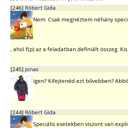
[246]
Róbert Gida
Nem. Csak megnéztem néhány speciáli
, ahol f(p) az a feladatban definiált összeg. K
[245]
jonas
Igen? Kifejtenéd ezt bővebben? Abból
[244]
Róbert Gida
Speciális esetekben viszont van expli