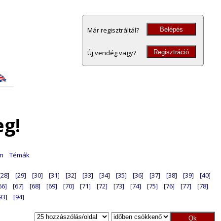
Belépés
Már regisztráltál?
Regisztráció
Új vendég vagy?
eg!
am
Témák
[28]
[29]
[30]
[31]
[32]
[33]
[34]
[35]
[36]
[37]
[38]
[39]
[40]
66]
[67]
[68]
[69]
[70]
[71]
[72]
[73]
[74]
[75]
[76]
[77]
[78]
93]
[94]