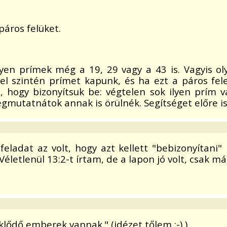
áros felüket.
lyen prímek még a 19, 29 vagy a 43 is. Vagyis o
vel szintén prímet kapunk, és ha ezt a páros f
, hogy bizonyítsuk be: végtelen sok ilyen prím
gmutatnátok annak is örülnék. Segítséget előre i
eladat az volt, hogy azt kellett "bebizonyítani"
. Véletlenül 13:2-t írtam, de a lapon jó volt, csak m
klődő emberek vannak." (idézet tőlem :-) )