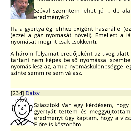
Szóval szerintem lehet jó ... de a
eredményét?
Ha a gyertya ég, ehhez oxigént használ el (e
(ezzel a gáz nyomását növeli). Emellett a l
nyomását megint csak csökkenti.
A három folyamat eredőjeként az üveg alatt 
tartani nem képes belső nyomással szembe
nyomás lesz az, ami a nyomáskülönbséggel egy
szinte semmire sem válasz.
[234]
Daisy
Sziasztok! Van egy kérdésem, hogy j
gyertyát tettem és meggyújtottam.
eredményt úgy kaptam, hogy a vízszi
Előre is köszönöm.