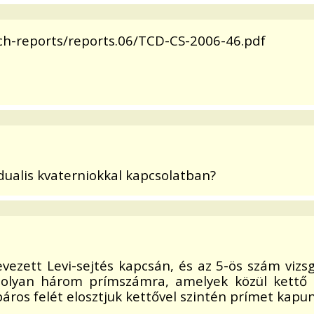
tech-reports/reports.06/TCD-CS-2006-46.pdf
dualis kvaterniokkal kapcsolatban?
vezett Levi-sejtés kapcsán, és az 5-ös szám vizsg
olyan három prímszámra, amelyek közül kettő 
ros felét elosztjuk kettővel szintén prímet kapun