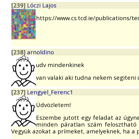
[239]
Lóczi Lajos
https://www.cs.tcd.ie/publications/
[238]
arnoldino
udv mindenkinek
van valaki aki tudna nekem segiteni 
[237]
Lengyel_Ferenc1
Üdvözletem!
Eszembe jutott egy feladat az úgyne
minden páratlan szám felosztható 
Vegyük azokat a prímeket, amelyeknek, ha a pá