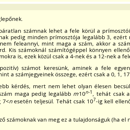
lepőnek.
) páratlan számnak lehet a fele körül a prímoszt
nak pedig minden prímosztója legalább 3, ezért
dnem feleannyi, mint maga a szám, akkor a sz
. Kis számoknál számítógéppel könnyen ellenőriz
ámokra is, ezek közül csak a 4-nek és a 12-nek a f
pozitív) számot keresünk, aminek a fele egyenl
nt a számjegyeinek összege, ezért csak a 0, 1, 17
ebb kérdés, mert nem lehet olyan élesen becsü
.
n
-1
 szám maga pedig legalább
m
10
, tehát csak 
7
g 7<
n
esetén teljesül. Tehát csak 10
-ig kell ell
ző számoknak van meg ez a tulajdonságuk (ha el n