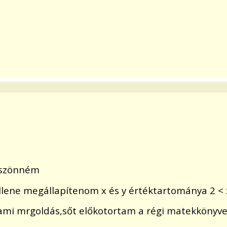
öszönném
llene megállapítenom x és y értéktartománya 2 < x
alami mrgoldás,sőt előkotortam a régi matekkönyv