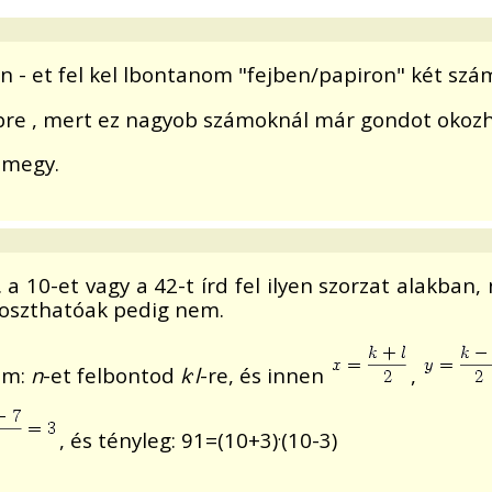
- et fel kel lbontanom "fejben/papiron" két szám
öbre , mert ez nagyob számoknál már gondot okoz
 megy.
. a 10-et vagy a 42-t írd fel ilyen szorzat alakba
 oszthatóak pedig nem.
.
am:
n
-et felbontod
k
l
-re, és innen
,
.
, és tényleg: 91=(10+3)
(10-3)