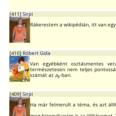
[411]
Sirpi
Rákerestem a wikipédián, itt van e
[410]
Róbert Gida
Van egyébként osztásmentes verz
természetesen nem teljes pontossá
számát az
a
-ban.
k
[409]
Sirpi
Ha már felmerült a téma, és azt áll
meg bizonyítanám is az állításomat.