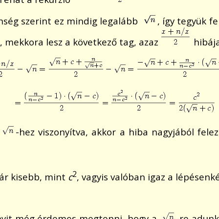
nség szerint ez mindig legalább
, így tegyük f
t, mekkora lesz a következő tag, azaz
hibája
-hez viszonyítva, akkor a hiba nagyjából fele
2
ár kisebb, mint
c
, vagyis valóban igaz a lépésen
annyit még érdemes megtenni, hogy a
-re adunk