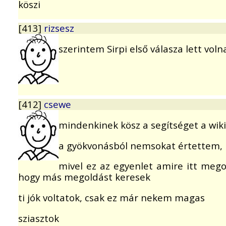
köszi
[413]
rizsesz
szerintem Sirpi első válasza lett voln
[412]
csewe
mindenkinek kösz a segítséget a wiki
a gyökvonásból nemsokat értettem, 
mivel ez az egyenlet amire itt mego
hogy más megoldást keresek
ti jók voltatok, csak ez már nekem magas
sziasztok