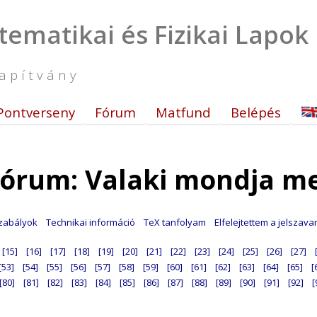
tematikai és Fizikai Lapok
apítvány
Pontverseny
Fórum
Matfund
Belépés
órum: Valaki mondja m
zabályok
Technikai információ
TeX tanfolyam
Elfelejtettem a jelszav
[15]
[16]
[17]
[18]
[19]
[20]
[21]
[22]
[23]
[24]
[25]
[26]
[27]
[53]
[54]
[55]
[56]
[57]
[58]
[59]
[60]
[61]
[62]
[63]
[64]
[65]
[
[80]
[81]
[82]
[83]
[84]
[85]
[86]
[87]
[88]
[89]
[90]
[91]
[92]
[