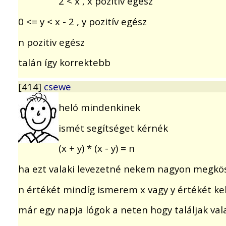
2 < x , x pozitív egész
0 <= y < x - 2 , y pozitív egész
n pozitiv egész
talán így korrektebb
[414]
csewe
heló mindenkinek
ismét segítséget kérnék
(x + y) * (x - y) = n
ha ezt valaki levezetné nekem nagyon megk
n értékét mindíg ismerem x vagy y értékét ke
már egy napja lógok a neten hogy találjak v