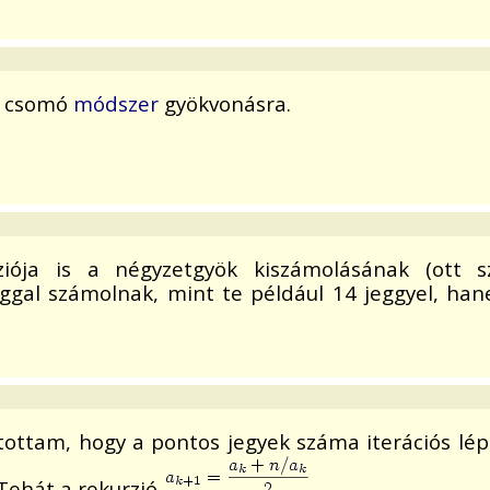
gy csomó
módszer
gyökvonásra.
iója is a négyzetgyök kiszámolásának (ott s
ggal számolnak, mint te például 14 jeggyel, ha
ítottam, hogy a pontos jegyek száma iterációs lép
 Tehát a rekurzió