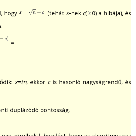
el, hogy
(tehát
x
-nek
c
(
0) a hibája), és
.
ződik:
x
=
tn
, ekkor
c
is hasonló nagyságrendű, és
kénti duplázódó pontosság.
 egy körülbelüli becslést, hogy az algoritmusnak