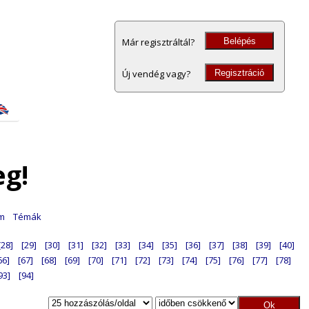
Belépés
Már regisztráltál?
Regisztráció
Új vendég vagy?
eg!
am
Témák
[28]
[29]
[30]
[31]
[32]
[33]
[34]
[35]
[36]
[37]
[38]
[39]
[40]
66]
[67]
[68]
[69]
[70]
[71]
[72]
[73]
[74]
[75]
[76]
[77]
[78]
93]
[94]