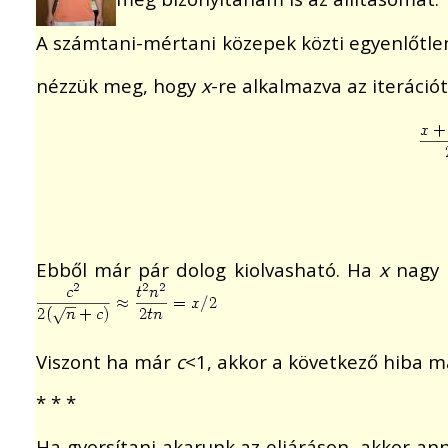
A számtani-mértani közepek közti egyenlőtle
nézzük meg, hogy
x
-re alkalmazva az iteráció
Ebből már pár dolog kiolvasható. Ha
x
nagy
Viszont ha már
c
<1, akkor a következő hiba m
* * *
Ha gyorsítani akarunk az eljáráson, akkor 