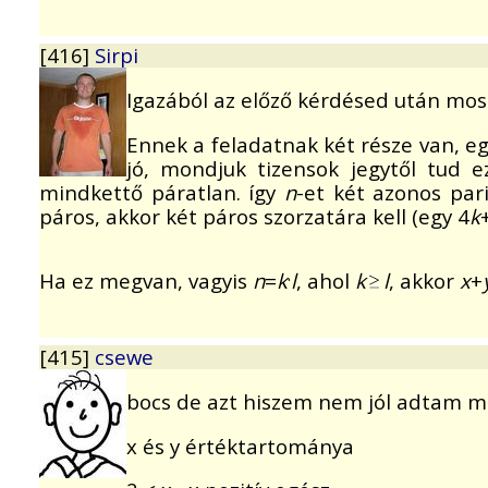
[416]
Sirpi
Igazából az előző kérdésed után most
Ennek a feladatnak két része van, e
jó, mondjuk tizensok jegytől tud 
mindkettő páratlan. így
n
-et két azonos par
páros, akkor két páros szorzatára kell (egy 4
k
.
Ha ez megvan, vagyis
n
=
k
l
, ahol
k
l
, akkor
x
+
[415]
csewe
bocs de azt hiszem nem jól adtam m
x és y értéktartománya