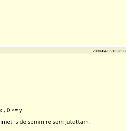
2008-04-06 18:26:23
 , 0 <= y
eimet is de semmire sem jutottam.