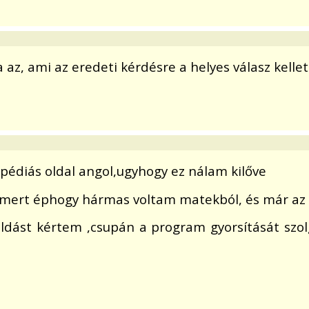
a az, ami az eredeti kérdésre a helyes válasz kellet
pédiás oldal angol,ugyhogy ez nálam kilőve
mert éphogy hármas voltam matekból, és már az
ldást kértem ,csupán a program gyorsítását szolg