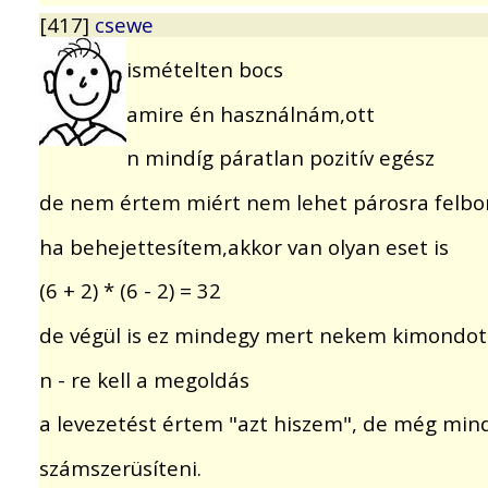
[417]
csewe
ismételten bocs
amire én használnám,ott
n mindíg páratlan pozitív egész
de nem értem miért nem lehet párosra felbo
ha behejettesítem,akkor van olyan eset is
(6 + 2) * (6 - 2) = 32
de végül is ez mindegy mert nekem kimondot
n - re kell a megoldás
a levezetést értem "azt hiszem", de még mi
számszerüsíteni.