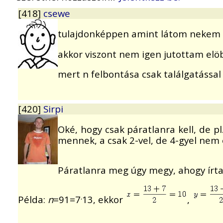
[418]
csewe
tulajdonképpen amint látom nekem n 
akkor viszont nem igen jutottam el
mert n felbontása csak találgatással
[420]
Sirpi
Oké, hogy csak páratlanra kell, de pl
mennek, a csak 2-vel, de 4-gyel nem
Páratlanra meg úgy megy, ahogy írt
.
Példa:
n
=91=7
13, ekkor
,