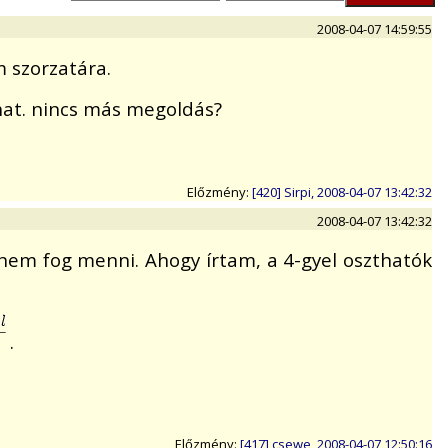
2008-04-07 14:59:55
 szorzatára.
hat. nincs más megoldás?
Előzmény:
[420] Sirpi, 2008-04-07 13:42:32
2008-04-07 13:42:32
n, nem fog menni. Ahogy írtam, a 4-gyel oszthatók
.
Előzmény:
[417] csewe, 2008-04-07 12:50:16