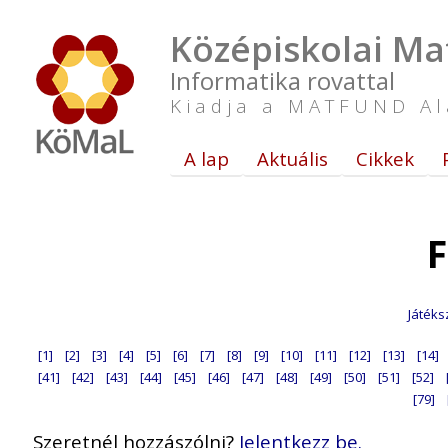
Középiskolai Ma
Informatika rovattal
Kiadja a MATFUND Al
A lap
Aktuális
Cikkek
F
Játéks
[1]
[2]
[3]
[4]
[5]
[6]
[7]
[8]
[9]
[10]
[11]
[12]
[13]
[14]
[41]
[42]
[43]
[44]
[45]
[46]
[47]
[48]
[49]
[50]
[51]
[52]
[79]
Szeretnél hozzászólni?
Jelentkezz be.