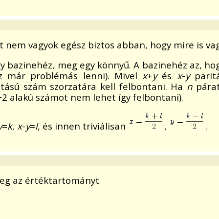
 nem vagyok egész biztos abban, hogy mire is vagy
gy bazinehéz, meg egy könnyű. A bazinehéz az, ho
ez már problémás lenni). Mivel
x
+
y
és
x
-
y
paritá
itású szám szorzatára kell felbontani. Ha
n
párat
+2 alakú számot nem lehet így felbontani).
y
=
k
,
x
-
y
=
l
, és innen triviálisan
,
.
eg az értéktartományt