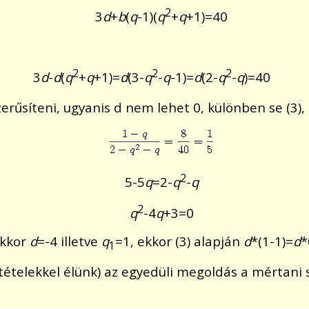
2
3
d
+
b
(
q
-1)(
q
+
q
+1)=40
2
2
2
3
d
-
d
(
q
+
q
+1)=
d
(3-
q
-
q
-1)=
d
(2-
q
-
q
)=40
erűsíteni, ugyanis d nem lehet 0, különben se (3), 
2
5-5
q
=2-
q
-
q
2
q
-4
q
+3=0
ekkor
d
=-4 illetve
q
=1, ekkor (3) alapján
d
*(1-1)=
d
*
1
ltételekkel élünk) az egyedüli megoldás a mértan