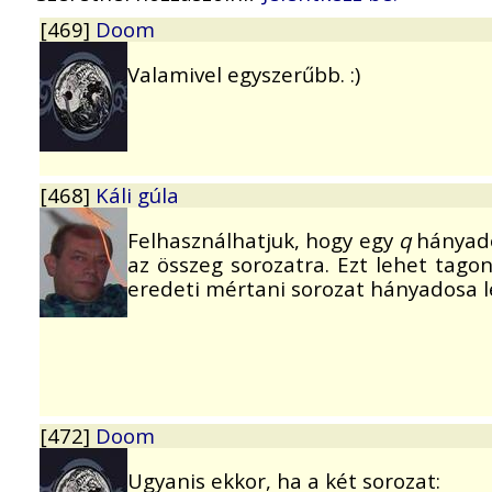
[469]
Doom
Valamivel egyszerűbb. :)
[468]
Káli gúla
Felhasználhatjuk, hogy egy
q
hányado
az összeg sorozatra. Ezt lehet tago
eredeti mértani sorozat hányadosa l
[472]
Doom
Ugyanis ekkor, ha a két sorozat: