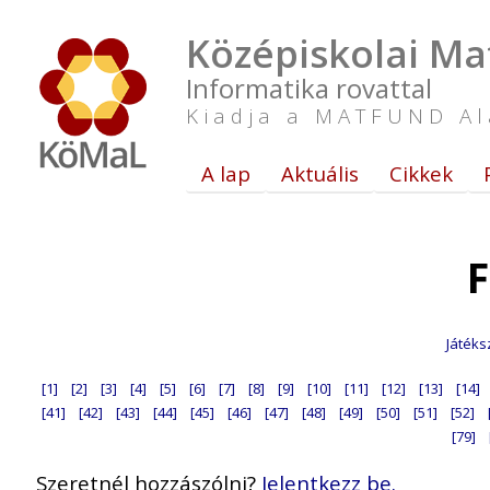
Középiskolai Ma
Informatika rovattal
Kiadja a MATFUND Al
A lap
Aktuális
Cikkek
F
Játéks
[1]
[2]
[3]
[4]
[5]
[6]
[7]
[8]
[9]
[10]
[11]
[12]
[13]
[14]
[41]
[42]
[43]
[44]
[45]
[46]
[47]
[48]
[49]
[50]
[51]
[52]
[79]
Szeretnél hozzászólni?
Jelentkezz be.