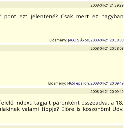
2008-04-21 21:39:29
ő" pont ezt jelentené? Csak mert ez nagyban
Előzmény:
[466] S.Ákos, 2008-04-21 20:58:08
2008-04-21 20:58:08
Előzmény:
[465] epsilon, 2008-04-21 20:09:49
2008-04-21 20:09:49
felelő indexü tagjait páronként összeadva, a 18,
akinek valami tippje? Előre is köszönöm! Üdv: