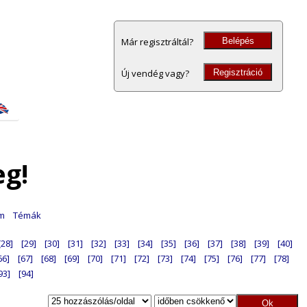
Belépés
Már regisztráltál?
Regisztráció
Új vendég vagy?
eg!
am
Témák
[28]
[29]
[30]
[31]
[32]
[33]
[34]
[35]
[36]
[37]
[38]
[39]
[40]
66]
[67]
[68]
[69]
[70]
[71]
[72]
[73]
[74]
[75]
[76]
[77]
[78]
93]
[94]