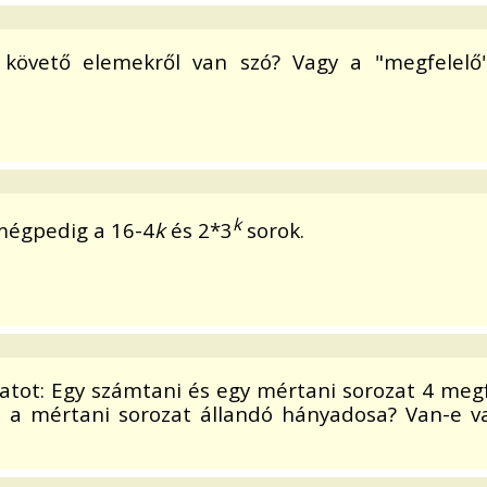
 követő elemekről van szó? Vagy a "megfelel
k
mégpedig a 16-4
k
és 2*3
sorok.
datot: Egy számtani és egy mértani sorozat 4 meg
 a mértani sorozat állandó hányadosa? Van-e val