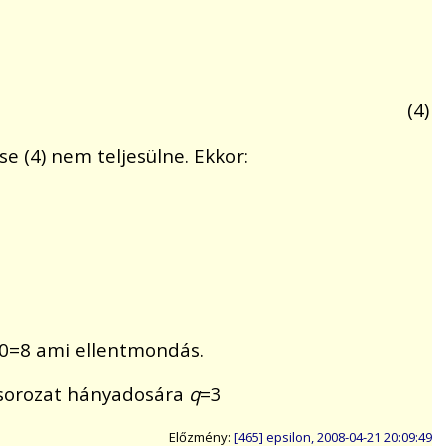
(4)
se (4) nem teljesülne. Ekkor:
0=8 ami ellentmondás.
i sorozat hányadosára
q
=3
Előzmény:
[465] epsilon, 2008-04-21 20:09:49