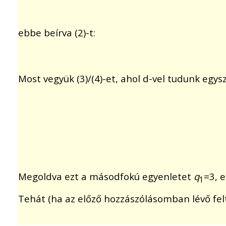
ebbe beírva (2)-t:
Most vegyük (3)/(4)-et, ahol d-vel tudunk egysz
Megoldva ezt a másodfokú egyenletet
q
=3, 
1
Tehát (ha az előző hozzászólásomban lévő fe