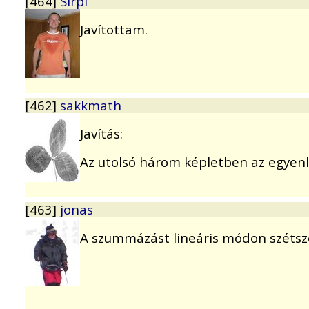
[464]
Sirpi
Javítottam.
[462]
sakkmath
Javítás:
Az utolsó három képletben az egyenlő
[463]
jonas
A szummázást lineáris módon széts