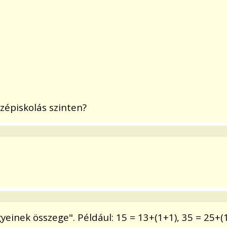
zépiskolás szinten?
inek összege". Például: 15 = 13+(1+1), 35 = 25+(1+9).