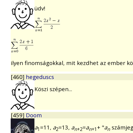
üdv!
ilyen finomságokkal, mit kezdhet az ember kö
[460]
hegeduscs
Köszi szépen...
[459]
Doom
a
=11,
a
=13,
a
=
a
+ "
a
számjegye
1
2
n
+2
n
+1
n