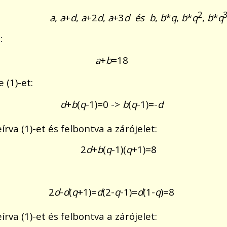
2
a
,
a
+
d
,
a
+2
d
,
a
+3
d és b
,
b
*
q
,
b
*
q
,
b
*
q
:
a
+
b
=18
 (1)-et:
d
+
b
(
q
-1)=0 ->
b
(
q
-1)=-
d
írva (1)-et és felbontva a zárójelet:
2
d
+
b
(
q
-1)(
q
+1)=8
2
d
-
d
(
q
+1)=
d
(2-
q
-1)=
d
(1-
q
)=8
írva (1)-et és felbontva a zárójelet: