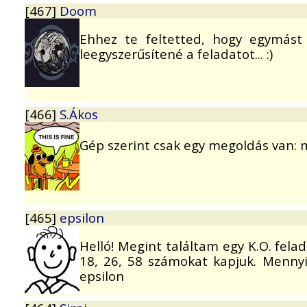
[467]
Doom
Ehhez te feltetted, hogy egymást
leegyszerűsítené a feladatot... :)
[466]
S.Ákos
Gép szerint csak egy megoldás van: 
[465]
epsilon
Helló! Megint találtam egy K.O. fela
18, 26, 58 számokat kapjuk. Mennyi
epsilon