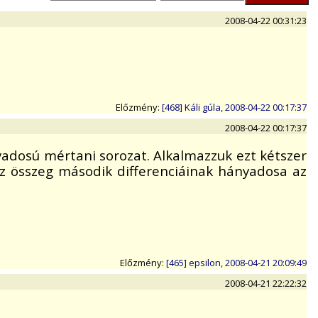
2008-04-22 00:31:23
Előzmény:
[468] Káli gúla, 2008-04-22 00:17:37
2008-04-22 00:17:37
adosú mértani sorozat. Alkalmazzuk ezt kétszer
 az összeg második differenciáinak hányadosa az
Előzmény:
[465] epsilon, 2008-04-21 20:09:49
2008-04-21 22:22:32