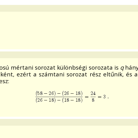
sú mértani sorozat különbségi sorozata is
q
hány
nként, ezért a számtani sorozat rész eltűnik, és
esz: