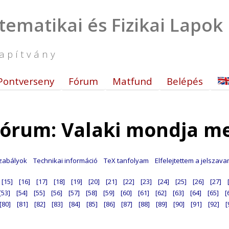
tematikai és Fizikai Lapok
apítvány
Pontverseny
Fórum
Matfund
Belépés
órum: Valaki mondja m
zabályok
Technikai információ
TeX tanfolyam
Elfelejtettem a jelszav
[15]
[16]
[17]
[18]
[19]
[20]
[21]
[22]
[23]
[24]
[25]
[26]
[27]
[53]
[54]
[55]
[56]
[57]
[58]
[59]
[60]
[61]
[62]
[63]
[64]
[65]
[
[80]
[81]
[82]
[83]
[84]
[85]
[86]
[87]
[88]
[89]
[90]
[91]
[92]
[