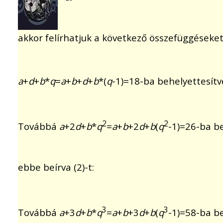
akkor felírhatjuk a következő összefüggéseket
a
+
d
+
b
*
q
=
a
+
b
+
d
+
b
*(
q
-1)=18-ba behelyettesítve
2
2
Továbbá
a
+2
d
+
b
*
q
=
a
+
b
+2
d
+
b
(
q
-1)=26-ba be
ebbe beírva (2)-t:
3
3
Továbbá
a
+3
d
+
b
*
q
=
a
+
b
+3
d
+
b
(
q
-1)=58-ba be