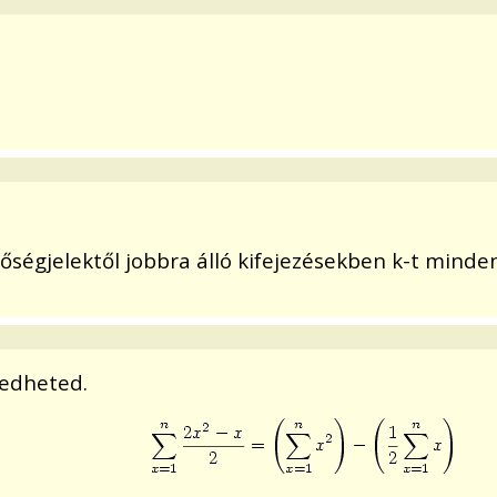
ségjelektől jobbra álló kifejezésekben k-t mindenü
zedheted.