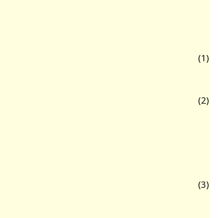
3
(1)
(2)
(3)