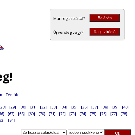
Belépés
Már regisztráltál?
Regisztráció
Új vendég vagy?
eg!
am
Témák
[28]
[29]
[30]
[31]
[32]
[33]
[34]
[35]
[36]
[37]
[38]
[39]
[40]
66]
[67]
[68]
[69]
[70]
[71]
[72]
[73]
[74]
[75]
[76]
[77]
[78]
93]
[94]