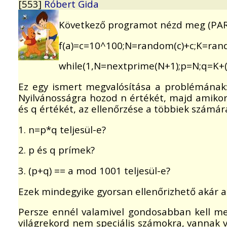
[553]
Róbert Gida
Következő programot nézd meg (PAR
f(a)=c=10^100;N=random(c)+c;K=rand
while(1,N=nextprime(N+1);p=N;q=K+(a-
Ez egy ismert megvalósítása a problémának: 
Nyilvánosságra hozod n értékét, majd amikor 
és q értékét, az ellenőrzése a többiek számár
1. n=p*q teljesül-e?
2. p és q prímek?
3. (p+q) == a mod 1001 teljesül-e?
Ezek mindegyike gyorsan ellenőrizhető akár a
Persze ennél valamivel gondosabban kell meg
világrekord nem speciális számokra, vannak v