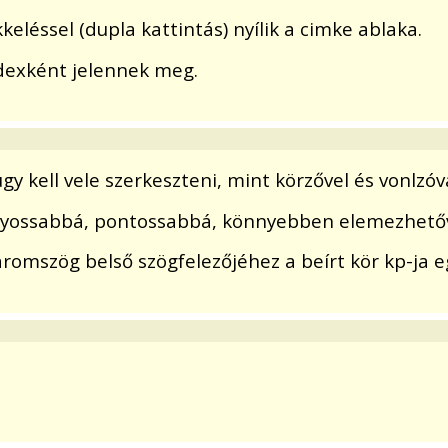
keléssel (dupla kattintás) nyílik a cimke ablaka.
 indexként jelennek meg.
 kell vele szerkeszteni, mint körzővel és vonlzóva
yossabbá, pontossabbá, könnyebben elemezhetővé
áromszög belső szögfelezőjéhez a beírt kör kp-ja e