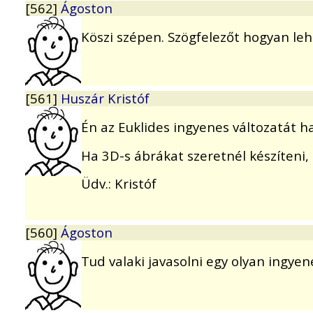
[562]
Ágoston
Köszi szépen. Szögfelezőt hogyan leh
[561]
Huszár Kristóf
Én az Euklides ingyenes változatát h
Ha 3D-s ábrákat szeretnél készíteni,
Üdv.: Kristóf
[560]
Ágoston
Tud valaki javasolni egy olyan ingye