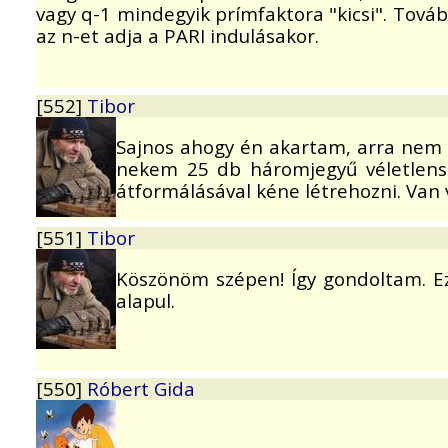
vagy q-1 mindegyik prímfaktora "kicsi". Tová
az n-et adja a PARI indulásakor.
[552]
Tibor
Sajnos ahogy én akartam, arra nem
nekem 25 db háromjegyű véletlenszá
átformálásával kéne létrehozni. Van 
[551]
Tibor
Köszönöm szépen! Így gondoltam. Ez
alapul.
[550]
Róbert Gida