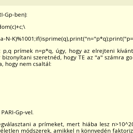
I-Gp-ben):
om(c)+c;\
N-K)%1001;if(isprime(q),print("n="p*q);print("p="
p,q prímek n=p*q, úgy, hogy az elrejteni kívánt
bizonyítani szeretnéd, hogy TE az "a" számra go
a, hogy nem csaltál:
 PARI-Gp-vel.
választani a prímeket, mert hiába lesz n>10^200
életlen módszerek, amikkel n könnyedén faktoriz