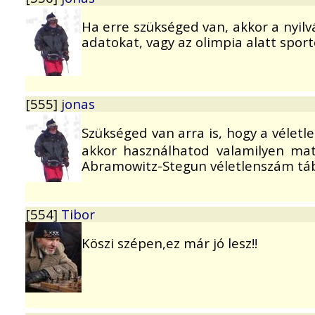
Ha erre szükséged van, akkor a nyilv
adatokat, vagy az olimpia alatt spo
[555]
jonas
Szükséged van arra is, hogy a vélet
akkor használhatod valamilyen mat
Abramowitz-Stegun véletlenszám tábl
[554]
Tibor
Köszi szépen,ez már jó lesz!!