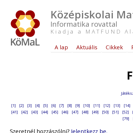
Középiskolai Ma
Informatika rovattal
Kiadja a MATFUND Al
A lap
Aktuális
Cikkek
F
Játéks
[1]
[2]
[3]
[4]
[5]
[6]
[7]
[8]
[9]
[10]
[11]
[12]
[13]
[14]
[41]
[42]
[43]
[44]
[45]
[46]
[47]
[48]
[49]
[50]
[51]
[52]
[79]
Szeretnél hozzászólni?
Jelentkezz be.