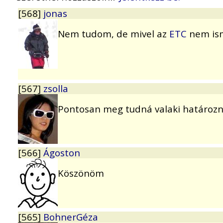
[568]
jonas
Nem tudom, de mivel az
ETC
nem ism
[567]
zsolla
Pontosan meg tudná valaki határozn
[566]
Ágoston
Köszönöm
[565]
BohnerGéza