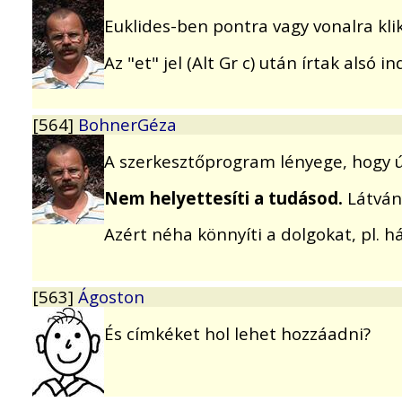
Euklides-ben pontra vagy vonalra klik
Az "et" jel (Alt Gr c) után írtak alsó
[564]
BohnerGéza
A szerkesztőprogram lényege, hogy úgy
Nem helyettesíti a tudásod.
Látván
Azért néha könnyíti a dolgokat, pl. h
[563]
Ágoston
És címkéket hol lehet hozzáadni?