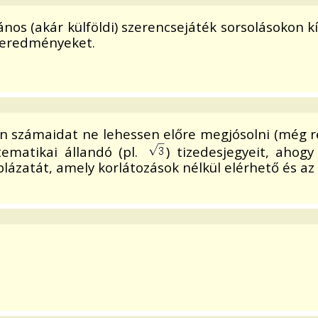
ános (akár külföldi) szerencsejáték sorsolásokon k
rteredményeket.
len számaidat ne lehessen előre megjósolni (még 
ematikai állandó (pl.
) tizedesjegyeit, ahogy
ázatát, amely korlátozások nélkül elérhető és az 