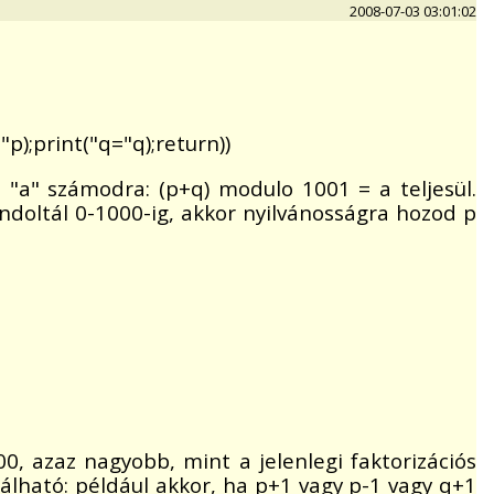
2008-07-03 03:01:02
p);print("q="q);return))
 "a" számodra: (p+q) modulo 1001 = a teljesül.
ndoltál 0-1000-ig, akkor nyilvánosságra hozod p
, azaz nagyobb, mint a jelenlegi faktorizációs
álható: például akkor, ha p+1 vagy p-1 vagy q+1