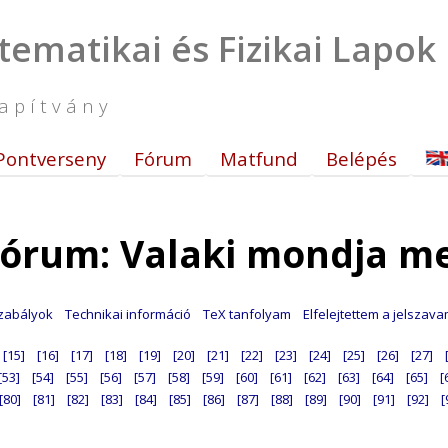
tematikai és Fizikai Lapok
apítvány
Pontverseny
Fórum
Matfund
Belépés
órum: Valaki mondja m
zabályok
Technikai információ
TeX tanfolyam
Elfelejtettem a jelszav
[15]
[16]
[17]
[18]
[19]
[20]
[21]
[22]
[23]
[24]
[25]
[26]
[27]
[53]
[54]
[55]
[56]
[57]
[58]
[59]
[60]
[61]
[62]
[63]
[64]
[65]
[
[80]
[81]
[82]
[83]
[84]
[85]
[86]
[87]
[88]
[89]
[90]
[91]
[92]
[