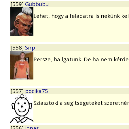
[559]
Gubbubu
Lehet, hogy a feladatra is nekünk kell
[558]
Sirpi
Persze, hallgatunk. De ha nem kérde
[557]
pocika75
Sziasztok! a segítségeteket szeretné
[556]
jonas