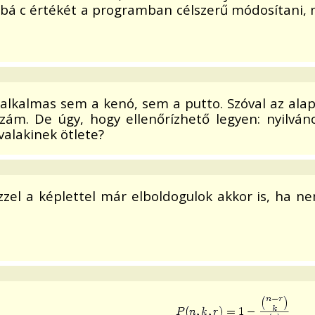
bbá c értékét a programban célszerű módosítani,
 alkalmas sem a kenó, sem a putto. Szóval az a
m. De úgy, hogy ellenőrízhető legyen: nyilváno
valakinek ötlete?
zel a képlettel már elboldogulok akkor is, ha n