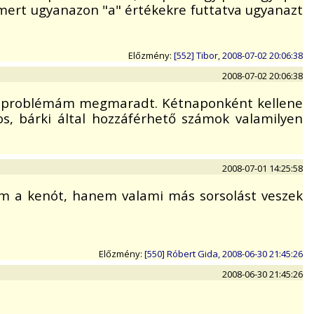
 mert ugyanazon "a" értékekre futtatva ugyanazt
Előzmény:
[552] Tibor, 2008-07-02 20:06:38
2008-07-02 20:06:38
lapproblémám megmaradt. Kétnaponként kellene
s, bárki által hozzáférhető számok valamilyen
2008-07-01 14:25:58
em a kenót, hanem valami más sorsolást veszek
Előzmény:
[550] Róbert Gida, 2008-06-30 21:45:26
2008-06-30 21:45:26