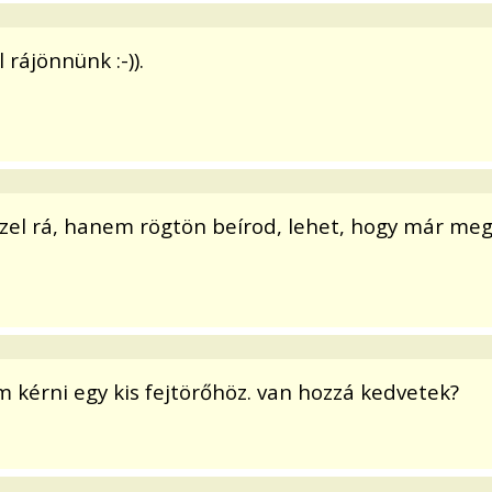
 rájönnünk :-)).
zel rá, hanem rögtön beírod, lehet, hogy már megl
m kérni egy kis fejtörőhöz. van hozzá kedvetek?