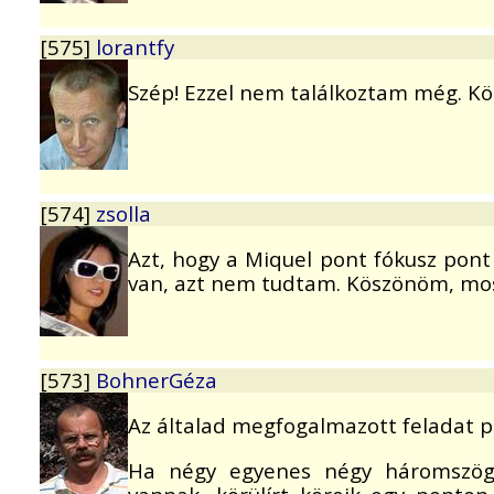
[575]
lorantfy
Szép! Ezzel nem találkoztam még. Kö
[574]
zsolla
Azt, hogy a Miquel pont fókusz pon
van, azt nem tudtam. Köszönöm, mos
[573]
BohnerGéza
Az általad megfogalmazott feladat 
Ha négy egyenes négy háromszöge