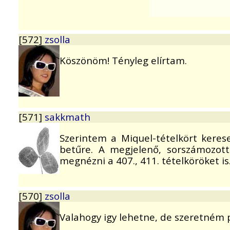
[572]
zsolla
Köszönöm! Tényleg elírtam.
[571]
sakkmath
Szerintem a Miquel-tételkört kere
betűre. A megjelenő, sorszámozot
megnézni a 407., 411. tételköröket is
[570]
zsolla
Valahogy igy lehetne, de szeretném