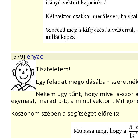
[579]
enyac
Tiszteletem!
Egy feladat megoldásában szeretnék s
Nekem úgy tűnt, hogy mivel a-szor a v
egymást, marad b-b, ami nullvektor... Mit gon
Köszönöm szépen a segítséget előre is!