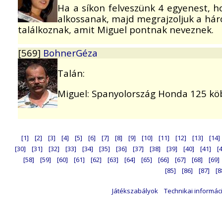
Ha a síkon felveszünk 4 egyenest, 
alkossanak, majd megrajzoljuk a hár
találkoznak, amit Miguel pontnak neveznek.
[569]
BohnerGéza
Talán:
Miguel: Spanyolország Honda 125 k
[1]
[2]
[3]
[4]
[5]
[6]
[7]
[8]
[9]
[10]
[11]
[12]
[13]
[14]
[30]
[31]
[32]
[33]
[34]
[35]
[36]
[37]
[38]
[39]
[40]
[41]
[
[58]
[59]
[60]
[61]
[62]
[63]
[64]
[65]
[66]
[67]
[68]
[69]
[85]
[86]
[87]
[8
Játékszabályok
Technikai informác