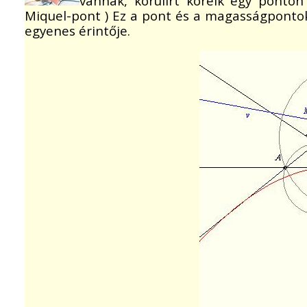
vannak, körülírt köreik egy ponto
Miquel-pont ) Ez a pont és a magasságponto
egyenes érintője.