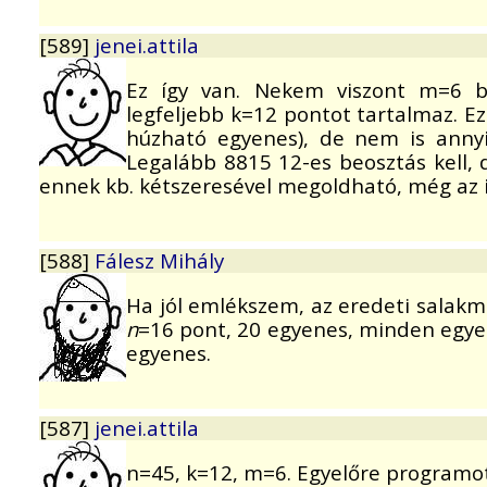
[589]
jenei.attila
Ez így van. Nekem viszont m=6 b
legfeljebb k=12 pontot tartalmaz. Ez
húzható egyenes), de nem is annyir
Legalább 8815 12-es beosztás kell,
ennek kb. kétszeresével megoldható, még az is
[588]
Fálesz Mihály
Ha jól emlékszem, az eredeti salakmot
n
=16 pont, 20 egyenes, minden egy
egyenes.
[587]
jenei.attila
n=45, k=12, m=6. Egyelőre programot 