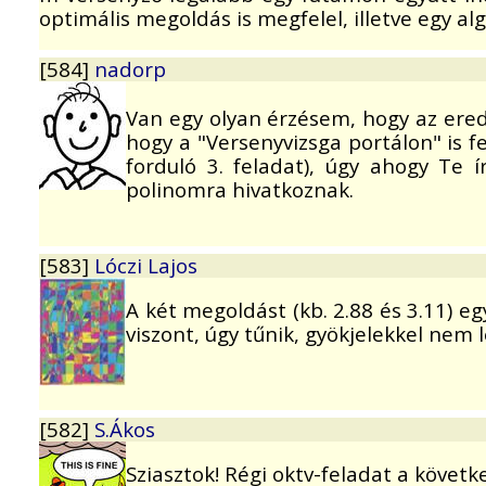
optimális megoldás is megfelel, illetve egy al
[584]
nadorp
Van egy olyan érzésem, hogy az ered
hogy a "Versenyvizsga portálon" is fe
forduló 3. feladat), úgy ahogy Te 
polinomra hivatkoznak.
[583]
Lóczi Lajos
A két megoldást (kb. 2.88 és 3.11) e
viszont, úgy tűnik, gyökjelekkel nem
[582]
S.Ákos
Sziasztok! Régi oktv-feladat a követk