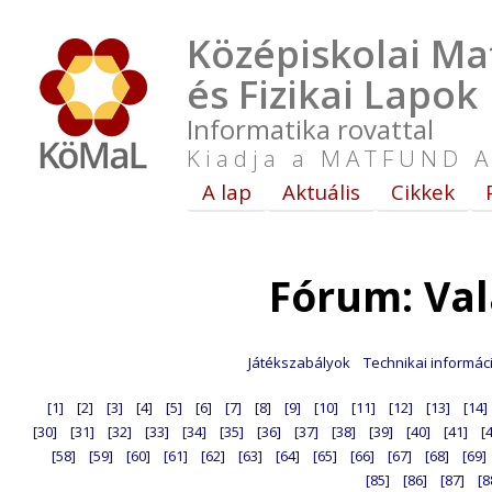
Középiskolai Ma
és Fizikai Lapok
Informatika rovattal
Kiadja a MATFUND A
A lap
Aktuális
Cikkek
Fórum: Va
Játékszabályok
Technikai informác
[1]
[2]
[3]
[4]
[5]
[6]
[7]
[8]
[9]
[10]
[11]
[12]
[13]
[14]
[30]
[31]
[32]
[33]
[34]
[35]
[36]
[37]
[38]
[39]
[40]
[41]
[
[58]
[59]
[60]
[61]
[62]
[63]
[64]
[65]
[66]
[67]
[68]
[69]
[85]
[86]
[87]
[8