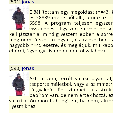
[591]
jonas
Előállítottam egy megoldást (n=43, k
és 38889 menetből állt, ami csak h
6598. A program teljesen egyszer
visszalépést. Egyszerűen véletlen 
kell játszania, mindig veszem ebben a sorr
még nem játszottak együtt, és az ezekben sz
nagyobb n=45 esetre, és meglátjuk, mit kapo
elférni, úgyhogy kívülre rakom föl valahova.
[590]
jonas
Azt hiszem, erről valaki olyan al
csoportelméletből, vagy a szimmetr
tárgyakból. Én szimmetrikus struk
papírom van, de nem értek hozzá, ez
valaki a fórumon tud segíteni; ha nem, akkor
ilyesmikhez.