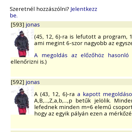
Szeretnél hozzászólni?
Jelentkezz
be.
[593]
jonas
(45, 12, 6)-ra is lefutott a program
ami megint 6-szor nagyobb az egys
A megoldás az előzőhöz hasonló
ellenőrizni is.)
[592]
jonas
A (43, 12, 6)-ra
a kapott megoldás
A,B,...,Z,a,b,...,p betűk jelölik.
lefednek minden m=6 elemű csoportot
hogy az egyik pályán ezen a mérkőzés