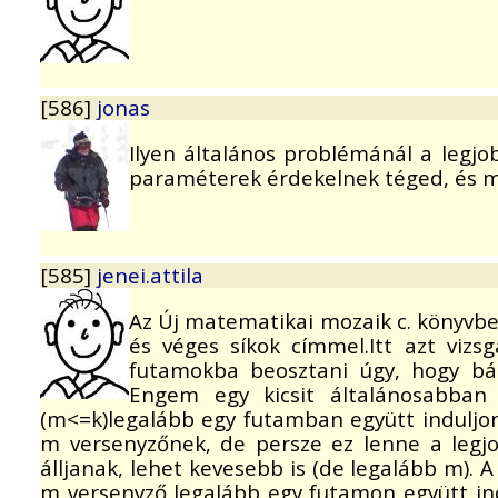
[586]
jonas
Ilyen általános problémánál a legj
paraméterek érdekelnek téged, és m
[585]
jenei.attila
Az Új matematikai mozaik c. könyvbe
és véges síkok címmel.Itt azt vizs
futamokba beosztani úgy, hogy bá
Engem egy kicsit általánosabban
(m<=k)legalább egy futamban együtt induljon
m versenyzőnek, de persze ez lenne a legj
álljanak, lehet kevesebb is (de legalább m). 
m versenyző legalább egy futamon együtt ind