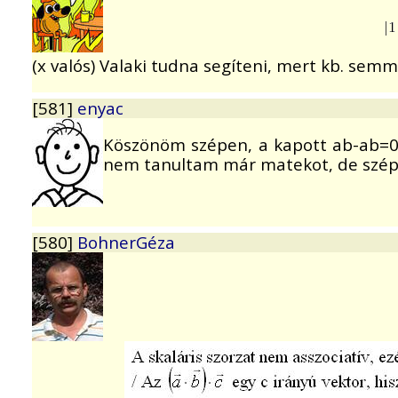
(x valós) Valaki tudna segíteni, mert kb. sem
[581]
enyac
Köszönöm szépen, a kapott ab-ab=0 ki
nem tanultam már matekot, de szép la
[580]
BohnerGéza