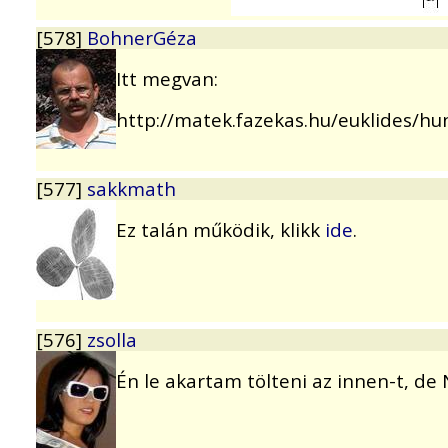
[578]
BohnerGéza
Itt megvan:
http://matek.fazekas.hu/euklides/hu
[577]
sakkmath
Ez talán működik, klikk
ide
.
[576]
zsolla
Én le akartam tölteni az innen-t, de