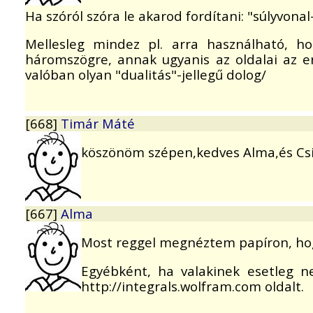
Ha szóról szóra le akarod fordítani: "súlyvonal
Mellesleg mindez pl. arra használható, ho
háromszögre, annak ugyanis az oldalai az ere
valóban olyan "dualitás"-jellegű dolog/
[668]
Timár Máté
köszönöm szépen,kedves Alma,és Csi
[667]
Alma
Most reggel megnéztem papíron, hog
Egyébként, ha valakinek esetleg 
http://integrals.wolfram.com oldalt.