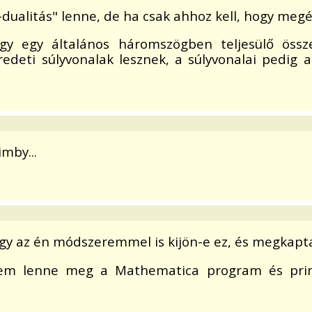
-dualitás" lenne, de ha csak ahhoz kell, hogy megér
gy egy általános háromszögben teljesülő össze
deti súlyvonalak lesznek, a súlyvonalai pedig a
mby...
y az én módszeremmel is kijön-e ez, és megkapta
nem lenne meg a Mathematica program és prim