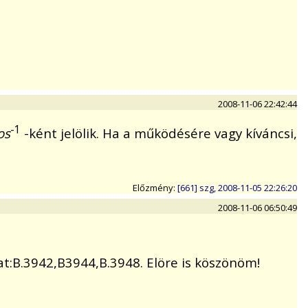
2008-11-06 22:42:44
-1
os
-ként jelölik. Ha a működésére vagy kíváncsi,
Előzmény:
[661] szg, 2008-11-05 22:26:20
2008-11-06 06:50:49
t:B.3942,B3944,B.3948. Elöre is köszönöm!