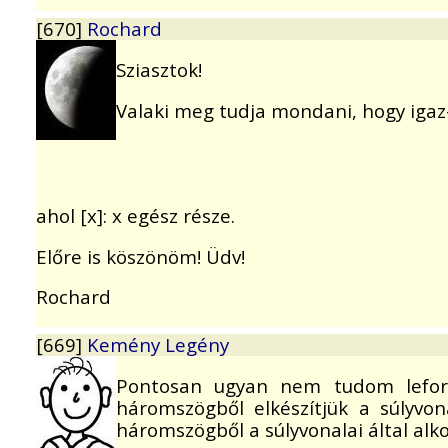
[670]
Rochard
Sziasztok!
Valaki meg tudja mondani, hogy igaz
ahol [x]: x egész része.
Előre is köszönöm! Üdv!
Rochard
[669]
Kemény Legény
Pontosan ugyan nem tudom leford
háromszögből elkészítjük a súlyvon
háromszögből a súlyvonalai által alk