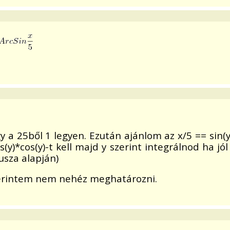
gy a 25ből 1 legyen. Ezután ajánlom az x/5 == sin(y
s(y)*cos(y)-t kell majd y szerint integrálnod ha 
usza alapján)
zerintem nem nehéz meghatározni.