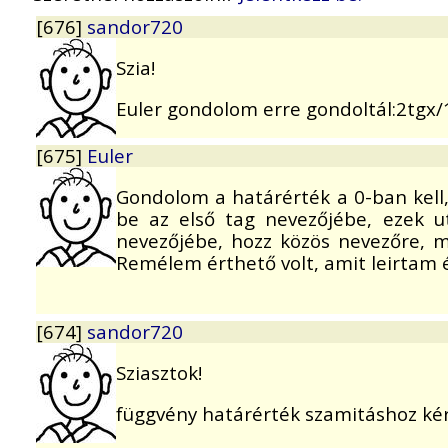
[676]
sandor720
Szia!
Euler gondolom erre gondoltál:2tgx/
[675]
Euler
Gondolom a határérték a 0-ban kell,
be az első tag nevezőjébe, ezek u
nevezőjébe, hozz közös nevezőre, ma
Remélem érthető volt, amit leirtam 
[674]
sandor720
Sziasztok!
függvény határérték szamitáshoz kér