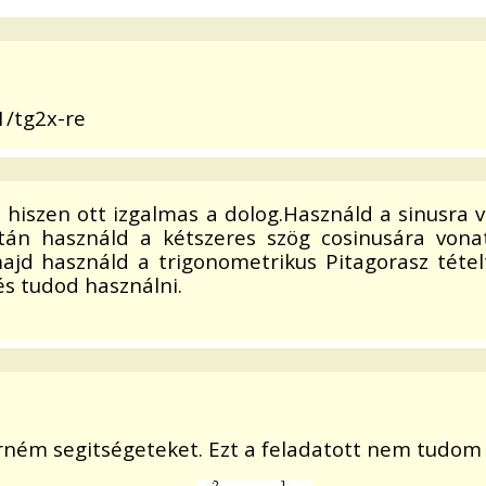
1/tg2x-re
 hiszen ott izgalmas a dolog.Használd a sinusra 
tán használd a kétszeres szög cosinusára vona
jd használd a trigonometrikus Pitagorasz tételt
és tudod használni.
ném segitségeteket. Ezt a feladatott nem tudom 