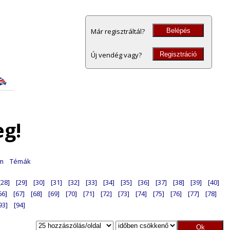
Belépés
Már regisztráltál?
Regisztráció
Új vendég vagy?
eg!
am
Témák
[28]
[29]
[30]
[31]
[32]
[33]
[34]
[35]
[36]
[37]
[38]
[39]
[40]
66]
[67]
[68]
[69]
[70]
[71]
[72]
[73]
[74]
[75]
[76]
[77]
[78]
93]
[94]