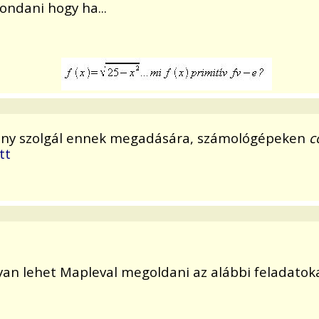
ondani hogy ha...
gvény szolgál ennek megadására, számológépeken
c
itt
yan lehet Mapleval megoldani az alábbi feladatoka