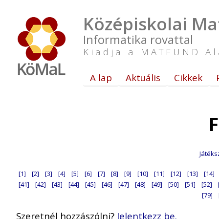
Középiskolai Ma
Informatika rovattal
Kiadja a MATFUND Al
A lap
Aktuális
Cikkek
F
Játéks
[1]
[2]
[3]
[4]
[5]
[6]
[7]
[8]
[9]
[10]
[11]
[12]
[13]
[14]
[41]
[42]
[43]
[44]
[45]
[46]
[47]
[48]
[49]
[50]
[51]
[52]
[79]
Szeretnél hozzászólni?
Jelentkezz be.