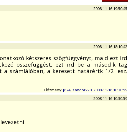
2008-11-16 19:50:45
2008-11-16 18:10:42
vonatkozó kétszeres szögfüggvényt, majd ezt ird
tkozó összefüggést, ezt ird be a második tag
 a számlálóban, a keresett határértk 1/2 lesz.
Előzmény:
[674] sandor720, 2008-11-16 10:30:59
2008-11-16 10:30:59
levezetni