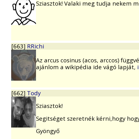
Sziasztok! Valaki meg tudja nekem m
[663]
RRichi
Az arcus cosinus (acos, arccos) füg
ajánlom a wikipédia ide vágó lapját,
[662]
Tody
Sziasztok!
Segitséget szeretnék kérni,hogy hog
Gyöngyő