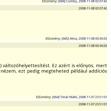
Előzmény:
[666] Csimby, 2008-11-08 02:07:42
2008-11-08 02:07:42
Előzmény:
[665] Alma, 2008-11-08 00:36:03
2008-11-08 00:36:03
) változóhelyettesítést. Ez azért is előnyös, mert
jól nézem, ezt pedig megteheted például addíciós
Előzmény:
[664] Timár Máté, 2008-11-07 23:51:01
2008-11-07 23:51:01