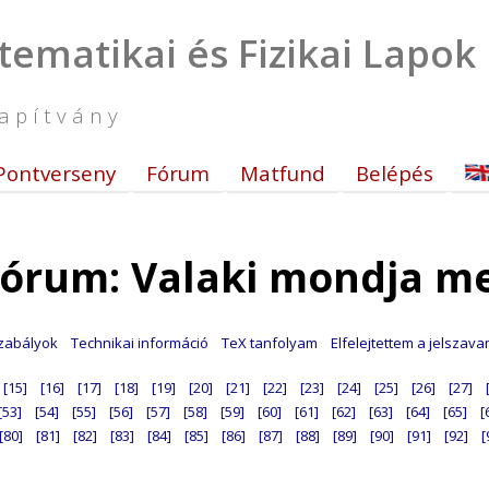
tematikai és Fizikai Lapok
apítvány
Pontverseny
Fórum
Matfund
Belépés
órum: Valaki mondja m
zabályok
Technikai információ
TeX tanfolyam
Elfelejtettem a jelszav
[15]
[16]
[17]
[18]
[19]
[20]
[21]
[22]
[23]
[24]
[25]
[26]
[27]
[53]
[54]
[55]
[56]
[57]
[58]
[59]
[60]
[61]
[62]
[63]
[64]
[65]
[
[80]
[81]
[82]
[83]
[84]
[85]
[86]
[87]
[88]
[89]
[90]
[91]
[92]
[