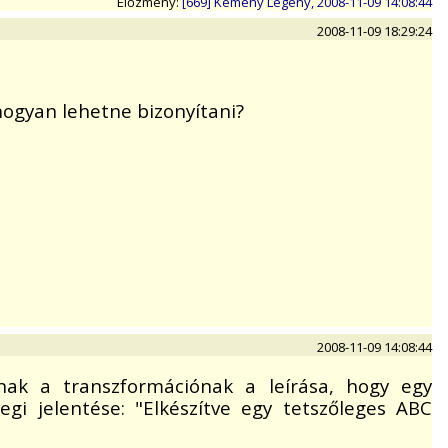
Előzmény:
[669] Kemény Legény, 2008-11-09 14:08:44
2008-11-09 18:29:24
hogyan lehetne bizonyítani?
2008-11-09 14:08:44
ak a transzformációnak a leírása, hogy egy
gi jelentése: "Elkészítve egy tetszőleges ABC