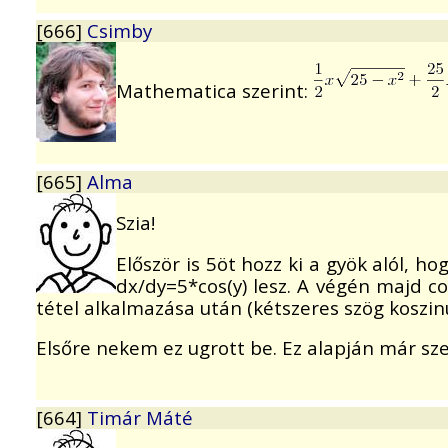
[666]
Csimby
Mathematica szerint:
[665]
Alma
Szia!
Először is 5öt hozz ki a gyök alól, ho
dx/dy=5*cos(y) lesz. A végén majd co
tétel alkalmazása után (kétszeres szög koszin
Elsőre nekem ez ugrott be. Ez alapján már s
[664]
Timár Máté