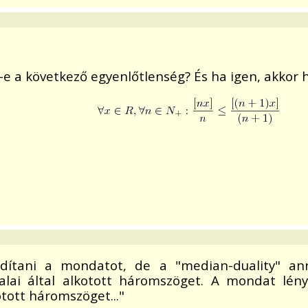
-e a következő egyenlőtlenség? És ha igen, akkor 
ítani a mondatot, de a "median-duality" ann
alai által alkotott háromszöget. A mondat lénye
otott háromszöget..."