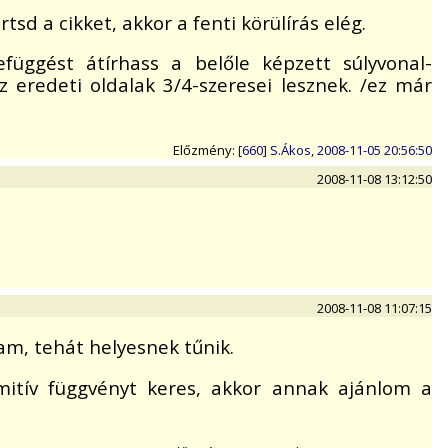
tsd a cikket, akkor a fenti körülírás elég.
függést átírhass a belőle képzett súlyvonal-
z eredeti oldalak 3/4-szeresei lesznek. /ez már
Előzmény:
[660] S.Ákos, 2008-11-05 20:56:50
2008-11-08 13:12:50
2008-11-08 11:07:15
m, tehát helyesnek tűnik.
itív függvényt keres, akkor annak ajánlom a