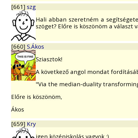
[661]
szg
Hali abban szeretném a segítségete
szöget? Előre is köszönöm a választ v
[660]
S.Ákos
Sziasztok!
A következő angol mondat fordításá
"Via the median-duality transforming
Előre is köszönöm,
Ákos
[659]
Kry
igen középiskolás vagyok :)