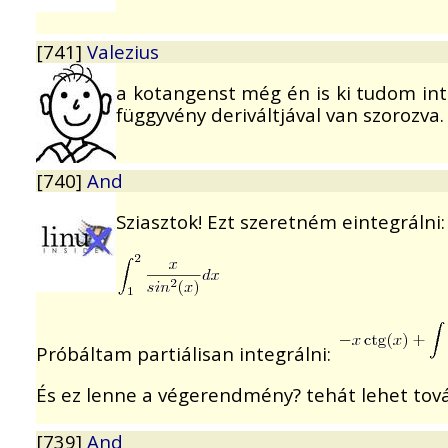
[741]
Valezius
a kotangenst még én is ki tudom inte
függyvény deriváltjával van szorozva. 
[740]
And
Sziasztok! Ezt szeretném eintegrálni:
Próbáltam partiálisan integrálni:
És ez lenne a végerendmény? tehát lehet tová
[739]
And