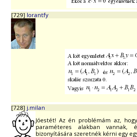
[729]
lorantfy
[728]
j.milan
Jóestét! Az én problémám az, hog
paraméteres alakban vannak, é
bizonyítására szeretnék kérni egy e