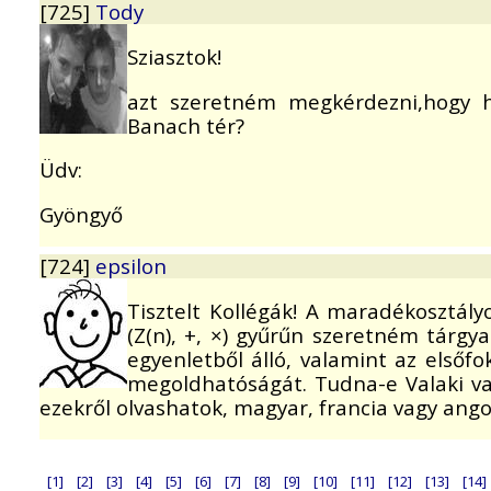
[725]
Tody
Sziasztok!
azt szeretném megkérdezni,hogy 
Banach tér?
Üdv:
Gyöngyő
[724]
epsilon
Tisztelt Kollégák! A maradékosztál
(Z(n), +, ×) gyűrűn szeretném tárgya
egyenletből álló, valamint az elsőf
megoldhatóságát. Tudna-e Valaki val
ezekről olvashatok, magyar, francia vagy angol
[1]
[2]
[3]
[4]
[5]
[6]
[7]
[8]
[9]
[10]
[11]
[12]
[13]
[14]