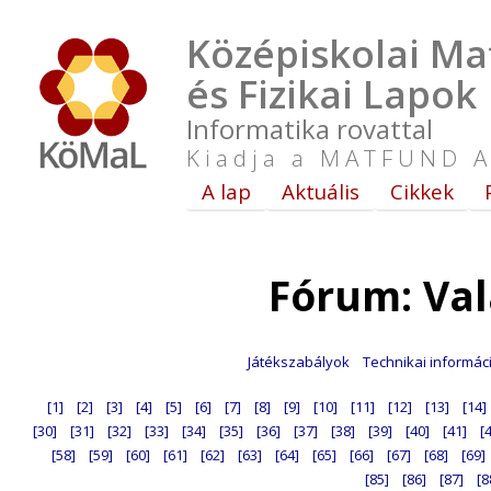
Középiskolai Ma
és Fizikai Lapok
Informatika rovattal
Kiadja a MATFUND A
A lap
Aktuális
Cikkek
Fórum: Va
Játékszabályok
Technikai informác
[1]
[2]
[3]
[4]
[5]
[6]
[7]
[8]
[9]
[10]
[11]
[12]
[13]
[14]
[30]
[31]
[32]
[33]
[34]
[35]
[36]
[37]
[38]
[39]
[40]
[41]
[
[58]
[59]
[60]
[61]
[62]
[63]
[64]
[65]
[66]
[67]
[68]
[69]
[85]
[86]
[87]
[8