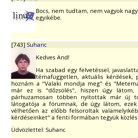
Bocs, nem tudtam, nem vagyok nagy 
egyikébe.
[743]
Suhanc
Kedves And!
Ha szabad egy felvetéssel, javaslat
témafüggetlen, aktuális kérdések, 
hoznám a "Valaki mondja meg" és "Metema
már ez is "dőzsölés", hiszen úgy látom, 
párhuzamosan többen nyitottak már új to
látogatója a fórumnak, de úgy látom, eze
vélhetően az előbb felsoroltak valamelyikéb
kérdéseinket" a fenti formában tegyük közlésr
Üdvözlettel: Suhanc