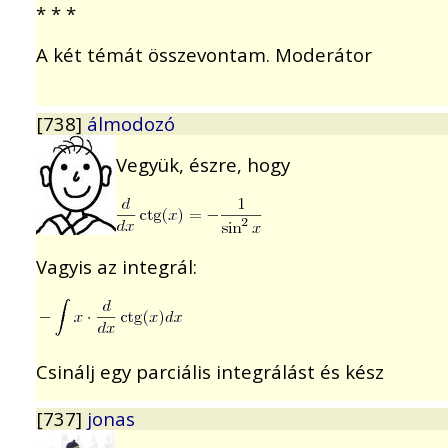
* * *
A két témát összevontam. Moderátor
[738]
álmodozó
Vegyük, észre, hogy
Vagyis az integrál:
Csinálj egy parciális integrálást és kész
[737]
jonas