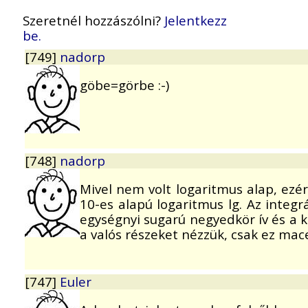
Szeretnél hozzászólni?
Jelentkezz
be.
[749]
nadorp
göbe=görbe :-)
[748]
nadorp
Mivel nem volt logaritmus alap, ezér
10-es alapú logaritmus lg. Az integr
egységnyi sugarú negyedkör ív és a k
a valós részeket nézzük, csak ez ma
[747]
Euler