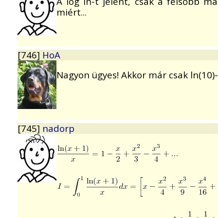
A log ln-t jelent, csak a felsőbb m
miért...
[746]
HoA
Nagyon ügyes! Akkor már csak ln(10)-z
[745]
nadorp