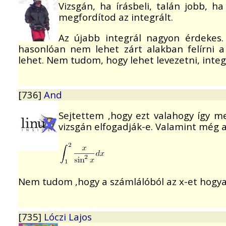
Vizsgán, ha írásbeli, talán jobb, ha
megfordítod az integrált.
Az újabb integrál nagyon érdekes
hasonlóan nem lehet zárt alakban felírni a 
lehet. Nem tudom, hogy lehet levezetni, inte
[736]
And
Sejtettem ,hogy ezt valahogy így m
vizsgán elfogadják-e. Valamint még a
Nem tudom ,hogy a számlálóból az x-et hogyan
[735]
Lóczi Lajos