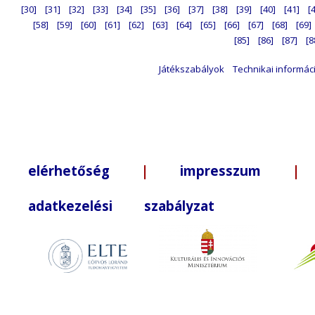
[30]
[31]
[32]
[33]
[34]
[35]
[36]
[37]
[38]
[39]
[40]
[41]
[
[58]
[59]
[60]
[61]
[62]
[63]
[64]
[65]
[66]
[67]
[68]
[69]
[85]
[86]
[87]
[8
Játékszabályok
Technikai informác
elérhetőség
|
impresszum
| +3
adatkezelési szabályzat