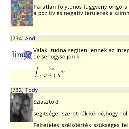
Páratlan folytonos függvény origóra 
a pozitív és negatív területek a szim
[734]
And
Valaki tudna segíteni ennek az int
de sehogyse jön ki.
[732]
Tody
Sziasztok!
segitséget szeretnék kérné,hogy hol 
Feltételes szélsőérték szükséges fe