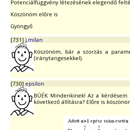
Potenciálfüggvény létezésének elegendő felté
Köszönöm előre is
Gyöngyő
[731]
j.milan
Köszönöm, bár a szorzás a paramé
(iránytangesekkel).
[730]
epsilon
BÚÉK Mindenkinek! Az a kérdésem l
következő állításra? Előre is köszönö