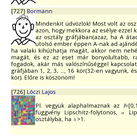
[727]
Bormann
Mindenkit üdvözlök! Most volt az os
azon, hogy mekkora az esélye ezzel k
az osztály gráfjában(azaz, ha A áta
utolsó ember éppen A-nak ad ajándé
ha valaki kihúzhatja magát, akkor nem nehé
magát, és ez az eset már bonyolultabb, r
fogadok, akár más valószínűséggel kapcsolat
gráfjában 1, 2, 3, ..., 16 kör(32-en vagyunk
kör). Előre is köszönöm!
[726]
Lóczi Lajos
Pl. vegyük alaphalmaznak az
I
=[0,
függvény Lipschitz-folytonos,
Lip
osztályba, ha
>1.