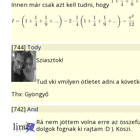
Innen már csak azt kell tudni, hogy
[744]
Tody
Sziasztok!
Tud vki vmilyen ötletet adni a követ
Thx: Gyöngyő
[742]
And
Rá nem jöttem volna erre az összefüg
dolgok fognak ki rajtam :D ). Köszi.