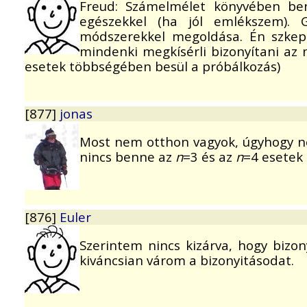
Freud: Számelmélet könyvében be
egészekkel (ha jól emlékszem). G
módszerekkel megoldása. Én szkept
mindenki megkísérli bizonyítani az n
esetek többségében besül a próbálkozás)
[877]
jonas
Most nem otthon vagyok, úgyhogy ne
nincs benne az
n
=3 és az
n
=4 esetek 
[876]
Euler
Szerintem nincs kizárva, hogy bizony
kiváncsian várom a bizonyitásodat.