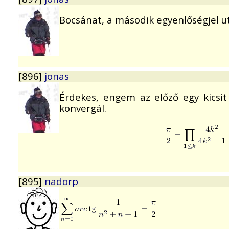
Bocsánat, a második egyenlőségjel ut
[896]
jonas
Érdekes, engem az előző egy kicsi
konvergál.
[895]
nadorp