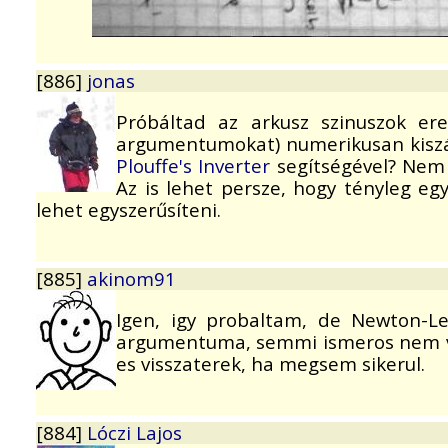
[886]
jonas
Próbáltad az arkusz szinuszok e
argumentumokat) numerikusan kiszám
Plouffe's Inverter
segítségével? Nem
Az is lehet persze, hogy tényleg eg
lehet egyszerűsíteni.
[885]
akinom91
Igen, igy probaltam, de Newton-Le
argumentuma, semmi ismeros nem vo
es visszaterek, ha megsem sikerul.
[884]
Lóczi Lajos