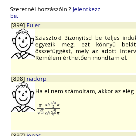
Szeretnél hozzászólni?
Jelentkezz
be.
[899]
Euler
Sziasztok! Bizonyitsd be teljes indu
egyezik meg, ezt könnyű belátni
összefüggést, mely az adott inter
Remélem érthetően mondtam el.
[898]
nadorp
Ha el nem számoltam, akkor az elég r
[897]
jonas