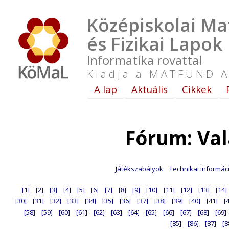
Középiskolai Ma
és Fizikai Lapok
Informatika rovattal
Kiadja a MATFUND A
A lap
Aktuális
Cikkek
Fórum: Va
Játékszabályok
Technikai informác
[1]
[2]
[3]
[4]
[5]
[6]
[7]
[8]
[9]
[10]
[11]
[12]
[13]
[14]
[30]
[31]
[32]
[33]
[34]
[35]
[36]
[37]
[38]
[39]
[40]
[41]
[
[58]
[59]
[60]
[61]
[62]
[63]
[64]
[65]
[66]
[67]
[68]
[69]
[85]
[86]
[87]
[8