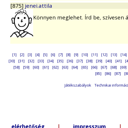
[875]
jenei.attila
Könnyen meglehet. Írd be, szívesen 
[1]
[2]
[3]
[4]
[5]
[6]
[7]
[8]
[9]
[10]
[11]
[12]
[13]
[14]
[30]
[31]
[32]
[33]
[34]
[35]
[36]
[37]
[38]
[39]
[40]
[41]
[
[58]
[59]
[60]
[61]
[62]
[63]
[64]
[65]
[66]
[67]
[68]
[69]
[85]
[86]
[87]
[8
Játékszabályok
Technikai informác
elérhetőség
|
impresszum
| +3