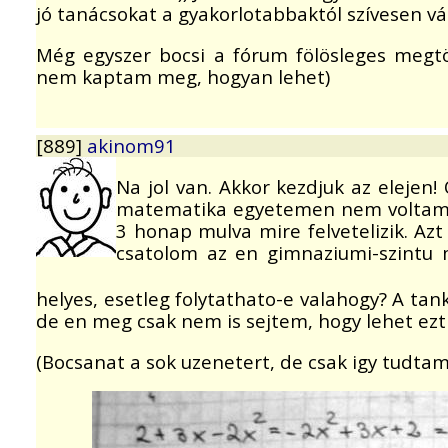
jó tanácsokat a gyakorlotabbaktól szívesen vá
Még egyszer bocsi a fórum fölösleges megtöl
nem kaptam meg, hogyan lehet)
[889]
akinom91
Na jol van. Akkor kezdjuk az eleje
matematika egyetemen nem voltam ha
3 honap mulva mire felvetelizik. A
csatolom az en gimnaziumi-szintu 
helyes, esetleg folytathato-e valahogy? A 
de en meg csak nem is sejtem, hogy lehet ezt 
(Bocsanat a sok uzenetert, de csak igy tudta