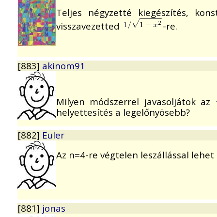
Teljes négyzetté kiegészítés, kons
visszavezetted
-re.
[883]
akinom91
Milyen módszerrel javasoljátok az
helyettesítés a legelőnyösebb?
[882]
Euler
Az n=4-re végtelen leszállással lehe
[881]
jonas