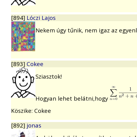
[894]
Lóczi Lajos
Nekem úgy tűnik, nem igaz az egyenlősé
[893]
Cokee
Sziasztok!
Hogyan lehet belátni,hogy
Köszike: Cokee
[892]
jonas