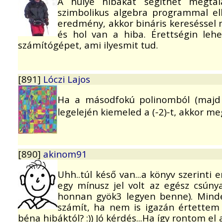
A hülye hibákat segíthet megtal
szimbolikus algebra programmal el
eredmény, akkor bináris kereséssel
és hol van a hiba. Érettségin le
számítógépet, ami ilyesmit tud.
[891]
Lóczi Lajos
Ha a másodfokú polinomból (majd 
legelején kiemeled a (-2)-t, akkor 
[890]
akinom91
Uhh..túl késő van...a könyv szerint
egy mínusz jel volt az egész csúnya
honnan gyök3 legyen benne). Mind
számít, ha nem is igazán értettem
béna hibáktól? :)) Jó kérdés...Ha így rontom e