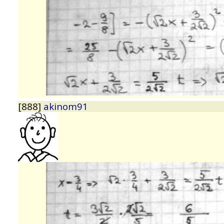
[888]
akinom91