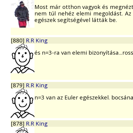
Most már otthon vagyok és megnézt
nem túl nehéz elemi megoldást. A
egészek segítségével látták be.
[880]
R.R King
és n=3-ra van elemi bizonyítása...ro
[879]
R.R King
n=3 van az Euler egészekkel. bocsán
[878]
R.R King