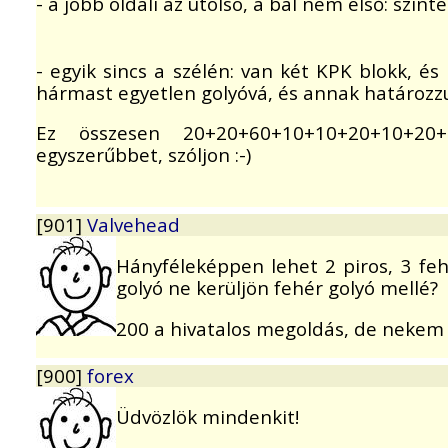
- a jobb oldali az utolsó, a bal nem első: szinté
- egyik sincs a szélén: van két KPK blokk, és
hármast egyetlen golyóvá, és annak határozzu
Ez összesen 20+20+60+10+10+20+10+20
egyszerűbbet, szóljon :-)
[901]
Valvehead
Hányféleképpen lehet 2 piros, 3 feh
golyó ne kerüljön fehér golyó mellé?
200 a hivatalos megoldás, de nekem s
[900]
forex
Üdvözlök mindenkit!