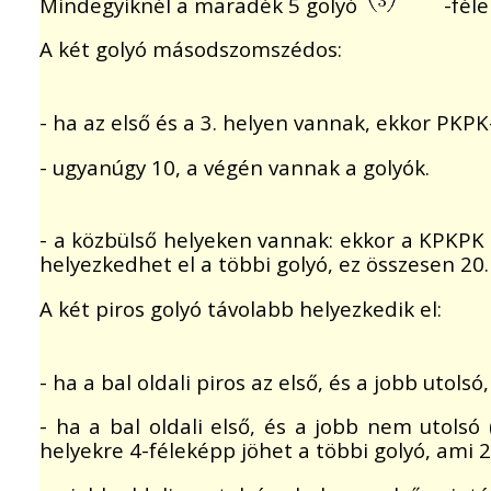
Mindegyiknél a maradék 5 golyó
-fél
A két golyó másodszomszédos:
- ha az első és a 3. helyen vannak, ekkor PKPK
- ugyanúgy 10, a végén vannak a golyók.
- a közbülső helyeken vannak: ekkor a KPKPK
helyezkedhet el a többi golyó, ez összesen 20.
A két piros golyó távolabb helyezkedik el:
- ha a bal oldali piros az első, és a jobb utolsó
- ha a bal oldali első, és a jobb nem utolsó 
helyekre 4-féleképp jöhet a többi golyó, ami 