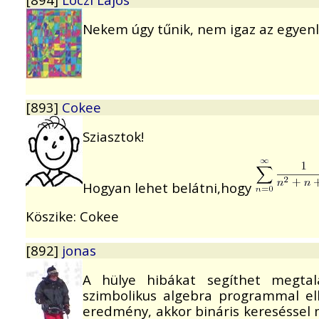
Nekem úgy tűnik, nem igaz az egyenlősé
[893]
Cokee
Sziasztok!
Hogyan lehet belátni,hogy
Köszike: Cokee
[892]
jonas
A hülye hibákat segíthet megtal
szimbolikus algebra programmal el
eredmény, akkor bináris kereséssel