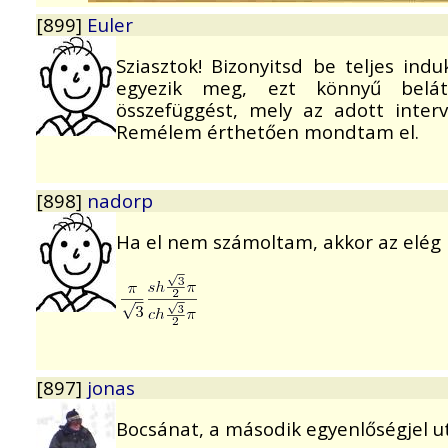
[899]
Euler
Sziasztok! Bizonyitsd be teljes indu
egyezik meg, ezt könnyű belátni
összefüggést, mely az adott inter
Remélem érthetően mondtam el.
[898]
nadorp
Ha el nem számoltam, akkor az elég r
[897]
jonas
Bocsánat, a második egyenlőségjel ut