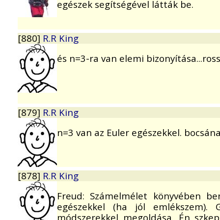
egészek segítségével látták be.
[880]
R.R King
és n=3-ra van elemi bizonyítása...ro
[879]
R.R King
n=3 van az Euler egészekkel. bocsán
[878]
R.R King
Freud: Számelmélet könyvében be
egészekkel (ha jól emlékszem). G
módszerekkel megoldása. Én szkept