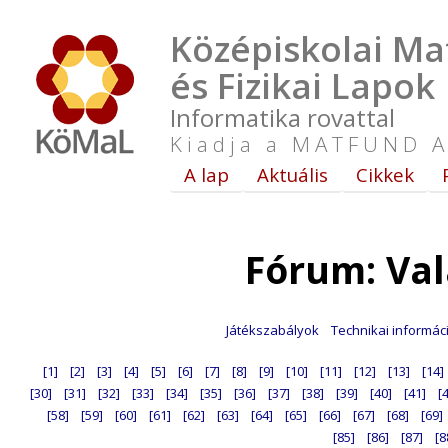
Középiskolai Ma
és Fizikai Lapok
Informatika rovattal
Kiadja a MATFUND A
A lap
Aktuális
Cikkek
Fórum: Va
Játékszabályok
Technikai informác
[1]
[2]
[3]
[4]
[5]
[6]
[7]
[8]
[9]
[10]
[11]
[12]
[13]
[14]
[30]
[31]
[32]
[33]
[34]
[35]
[36]
[37]
[38]
[39]
[40]
[41]
[
[58]
[59]
[60]
[61]
[62]
[63]
[64]
[65]
[66]
[67]
[68]
[69]
[85]
[86]
[87]
[8