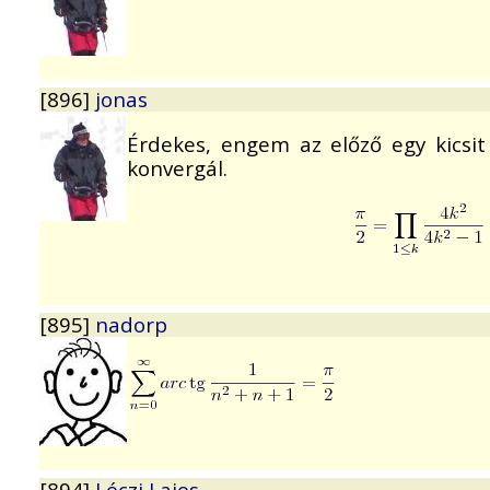
[896]
jonas
Érdekes, engem az előző egy kicsi
konvergál.
[895]
nadorp
[894]
Lóczi Lajos