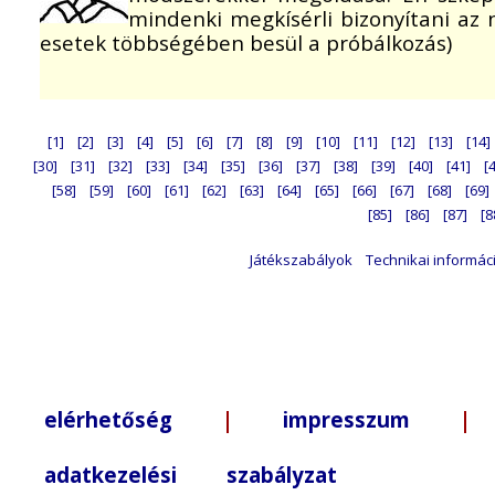
mindenki megkísérli bizonyítani az n
esetek többségében besül a próbálkozás)
[1]
[2]
[3]
[4]
[5]
[6]
[7]
[8]
[9]
[10]
[11]
[12]
[13]
[14]
[30]
[31]
[32]
[33]
[34]
[35]
[36]
[37]
[38]
[39]
[40]
[41]
[
[58]
[59]
[60]
[61]
[62]
[63]
[64]
[65]
[66]
[67]
[68]
[69]
[85]
[86]
[87]
[8
Játékszabályok
Technikai informác
elérhetőség
|
impresszum
| +3
adatkezelési szabályzat