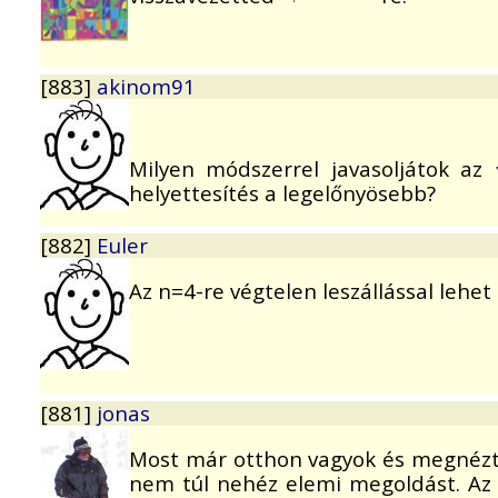
[883]
akinom91
Milyen módszerrel javasoljátok az
helyettesítés a legelőnyösebb?
[882]
Euler
Az n=4-re végtelen leszállással lehe
[881]
jonas
Most már otthon vagyok és megnézt
nem túl nehéz elemi megoldást. A