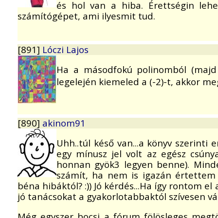
és hol van a hiba. Érettségin le
számítógépet, ami ilyesmit tud.
[891]
Lóczi Lajos
Ha a másodfokú polinomból (majd 
legelején kiemeled a (-2)-t, akkor 
[890]
akinom91
Uhh..túl késő van...a könyv szerint
egy mínusz jel volt az egész csúnya
honnan gyök3 legyen benne). Mind
számít, ha nem is igazán értettem
béna hibáktól? :)) Jó kérdés...Ha így rontom e
jó tanácsokat a gyakorlotabbaktól szívesen vá
Még egyszer bocsi a fórum fölösleges megtöl