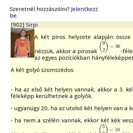
Szeretnél hozzászólni?
Jelentkezz
be.
[902]
Sirpi
A két piros helyzete alapján össze
nézzük, akkor a pirosak
-fél
az egyes pozíciókban hányféleképpen 
A két golyó szomszédos:
- ha az első két helyen vannak, akkor a 3. k
féleképp kerülhetnek a golyók.
- ugyanúgy 20, ha az utolsó két helyen van a k
- ha nem a szélén vannak, ekkor két kék vesz