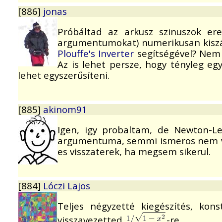
[886]
jonas
Próbáltad az arkusz szinuszok e
argumentumokat) numerikusan kiszám
Plouffe's Inverter
segítségével? Nem
Az is lehet persze, hogy tényleg eg
lehet egyszerűsíteni.
[885]
akinom91
Igen, igy probaltam, de Newton-Le
argumentuma, semmi ismeros nem vo
es visszaterek, ha megsem sikerul.
[884]
Lóczi Lajos
Teljes négyzetté kiegészítés, kons
visszavezetted
-re.