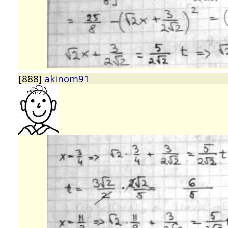
[888]
akinom91