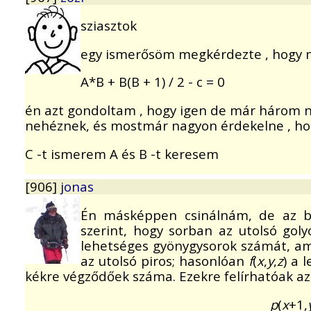
sziasztok
egy ismerősöm megkérdezte , hogy 
A*B + B(B + 1) / 2 - c = 0
én azt gondoltam , hogy igen de már három n
nehéznek, és mostmár nagyon érdekelne , ho
C -t ismerem A és B -t keresem
[906]
jonas
Én másképpen csinálnám, de az bo
szerint, hogy sorban az utolsó goly
lehetséges gyönygysorok számát, amik
az utolsó piros; hasonlóan
f
(
x
,
y
,
z
) a 
kékre végződőek száma. Ezekre felírhatóak az
p
(
x
+1,