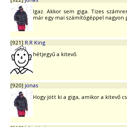
Igaz. Akkor sem giga. Tizes számre
már egy mai számítógéppel nagyon gy
[921]
R.R King
hétjegyű a kitevő.
[920]
jonas
Hogy jött ki a giga, amikor a kitevő c