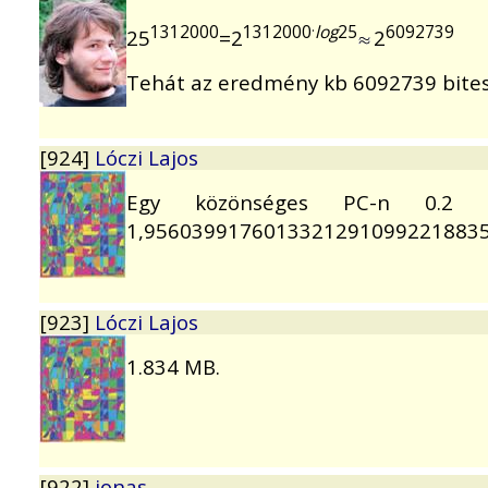
.
1312000
1312000
log
25
6092739
25
=2
2
Tehát az eredmény kb 6092739 bite
[924]
Lóczi Lajos
Egy közönséges PC-n 0.2 s
1,9560399176013321291099221883
[923]
Lóczi Lajos
1.834 MB.
[922]
jonas