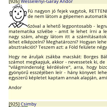
[926]
Wesselényi-Garay Andor
Fú nagyon jó fejek vagytok, RETTE
de nem látom a gépemen automatikusa
Szóval a lehető legpontosabb - leg
matematika szívébe - amit le lehet írni a l
nagy szám, ahogy látom itt a számításaitok
lehet elképzelni? Meghatározni? Hogyan lehet
absztrakciót? Teszem azt: a Föld felülete né
Hogy ne áruljak zsákba macskát: Borges Báb
számot megkapjuk, akkor - nevessetek ki, de
"világmindenség kérdésére", arra, hogy bi
gyönyörű esszéjében leír - hány könyvet lehe
egyszerű képletet kaptam annak alapján, amit
Andor
[925]
Csimby