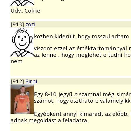
Üdv.: Cokke
[913]
zozi
közben kiderült ,hogy rosszul adtam m
viszont ezzel az értéktartománnya
az lenne , hogy meglehet e tudni ho
nem
[912]
Sirpi
Egy 8-10 jegyű
n
számnál még simá
számot, hogy osztható-e valamelyikke
Egyébként annyi kimaradt az előbb, h
adnak megoldást a feladatra.