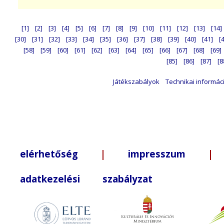
[1]
[2]
[3]
[4]
[5]
[6]
[7]
[8]
[9]
[10]
[11]
[12]
[13]
[14]
[30]
[31]
[32]
[33]
[34]
[35]
[36]
[37]
[38]
[39]
[40]
[41]
[
[58]
[59]
[60]
[61]
[62]
[63]
[64]
[65]
[66]
[67]
[68]
[69]
[85]
[86]
[87]
[8
Játékszabályok
Technikai informác
elérhetőség
|
impresszum
| +3
adatkezelési szabályzat