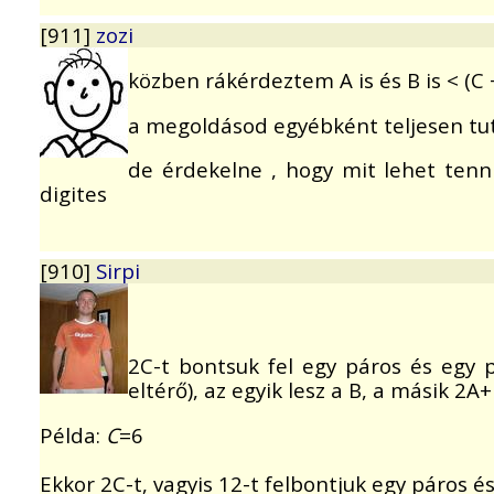
[911]
zozi
közben rákérdeztem A is és B is < (C +
a megoldásod egyébként teljesen tut
de érdekelne , hogy mit lehet ten
digites
[910]
Sirpi
2C-t bontsuk fel egy páros és egy 
eltérő), az egyik lesz a B, a másik 
Példa:
C
=6
Ekkor 2C-t, vagyis 12-t felbontjuk egy páros é