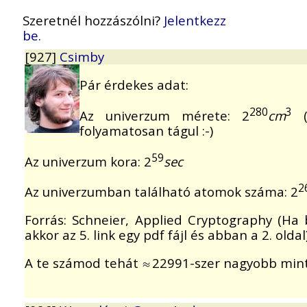
Szeretnél hozzászólni?
Jelentkezz
be.
[927]
Csimby
Pár érdekes adat:
280
3
Az univerzum mérete: 2
cm
(l
folyamatosan tágul :-)
59
Az univerzum kora: 2
sec
2
Az univerzumban található atomok száma: 2
Forrás: Schneier, Applied Cryptography (Ha
akkor az 5. link egy pdf fájl és abban a 2. oldal
A te számod tehát
22991-szer nagyobb min