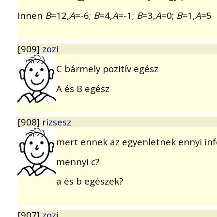
Innen
B
=12,
A
=-6;
B
=4,
A
=-1;
B
=3,
A
=0;
B
=1,
A
=5
[909]
zozi
C bármely pozitív egész
A és B egész
[908]
rizsesz
mert ennek az egyenletnek ennyi in
mennyi c?
a és b egészek?
[907]
zozi