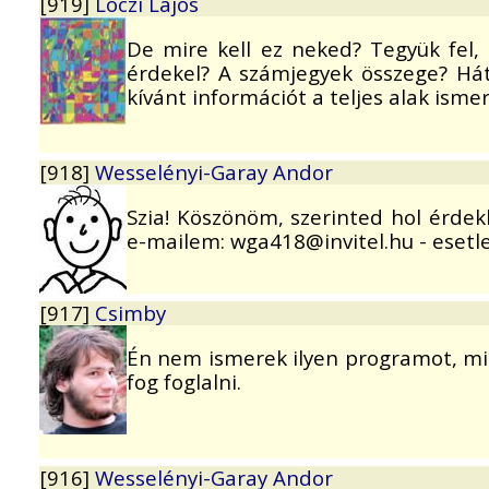
[919]
Lóczi Lajos
De mire kell ez neked? Tegyük fel, 
érdekel? A számjegyek összege? Hát
kívánt információt a teljes alak isme
[918]
Wesselényi-Garay Andor
Szia! Köszönöm, szerinted hol érde
e-mailem: wga418@invitel.hu - esetleg
[917]
Csimby
Én nem ismerek ilyen programot, mi
fog foglalni.
[916]
Wesselényi-Garay Andor