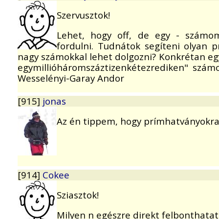
Szervusztok!
Lehet, hogy off, de egy - számom
fordulni. Tudnátok segíteni olyan 
nagy számokkal lehet dolgozni? Konkrétan egy
egymillióháromszáztizenkétezrediken" számo
Wesselényi-Garay Andor
[915]
jonas
Az én tippem, hogy prímhatványokra
[914]
Cokee
Sziasztok!
Milyen n egészre direkt felbonthata