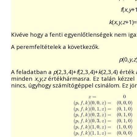
f
(
x
,
y
+1
k
(
x
,
y
,
z
+1)=
Kivéve hogy a fenti egyenlőtlenségek nem ig
A peremfeltételek a következők.
p
(0,
y
,
z
A feladatban a
p
(2,3,4)+
f
(2,3,4)+
k
(2,3,4) érték
minden
x
,
y
,
z
értékhármasra. Ez talán kézzel
nincs, úgyhogy számítógéppel csinálom. Ez jön