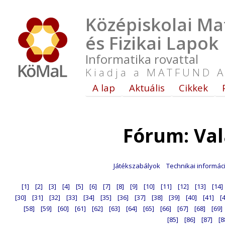
Középiskolai Ma
és Fizikai Lapok
Informatika rovattal
Kiadja a MATFUND A
A lap
Aktuális
Cikkek
Fórum: Va
Játékszabályok
Technikai informác
[1]
[2]
[3]
[4]
[5]
[6]
[7]
[8]
[9]
[10]
[11]
[12]
[13]
[14]
[30]
[31]
[32]
[33]
[34]
[35]
[36]
[37]
[38]
[39]
[40]
[41]
[
[58]
[59]
[60]
[61]
[62]
[63]
[64]
[65]
[66]
[67]
[68]
[69]
[85]
[86]
[87]
[8