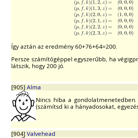
Így aztán az eredmény 60+76+64=200.
Persze számítógéppel egyszerűbb, ha végigpr
látszik, hogy 200 jó.
[905]
Alma
Nincs hiba a gondolatmenetedben. 
(számítsd ki a hányadosokat, egyezést
[904]
Valvehead