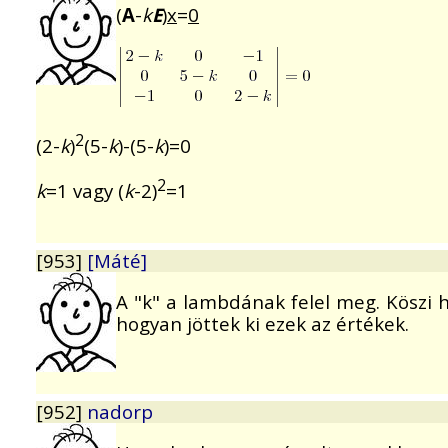
(
A
-
k
E
)
x
=
0
2
(2-
k
)
(5-
k
)-(5-
k
)=0
2
k
=1 vagy (
k
-2)
=1
[953]
[Máté]
A "k" a lambdának felel meg. Köszi h
hogyan jöttek ki ezek az értékek.
[952]
nadorp