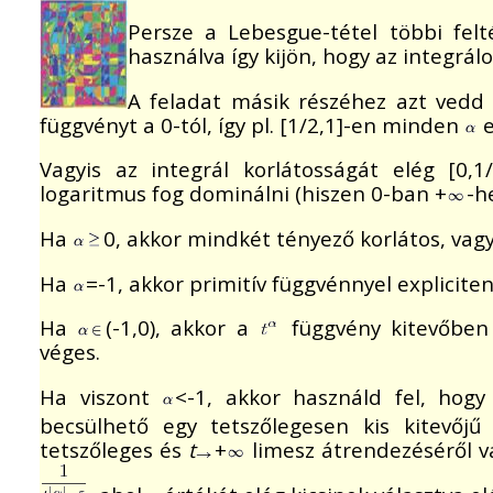
Persze a Lebesgue-tétel többi feltét
használva így kijön, hogy az integrál
A feladat másik részéhez azt vedd 
függvényt a 0-tól, így pl. [1/2,1]-en minden
e
Vagyis az integrál korlátosságát elég [0,1
logaritmus fog dominálni (hiszen 0-ban +
-h
Ha
0, akkor mindkét tényező korlátos, vagyi
Ha
=-1, akkor primitív függvénnyel explicite
Ha
(-1,0), akkor a
függvény kitevőben 
véges.
Ha viszont
<-1, akkor használd fel, hogy
becsülhető egy tetszőlegesen kis kitevőj
tetszőleges és
t
+
limesz átrendezéséről va