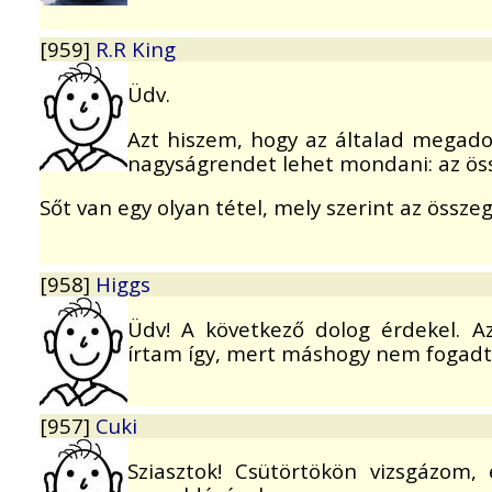
[959]
R.R King
Üdv.
Azt hiszem, hogy az általad megado
nagyságrendet lehet mondani: az öss
Sőt van egy olyan tétel, mely szerint az össz
[958]
Higgs
Üdv! A következő dolog érdekel. A
írtam így, mert máshogy nem fogadta
[957]
Cuki
Sziasztok! Csütörtökön vizsgázom