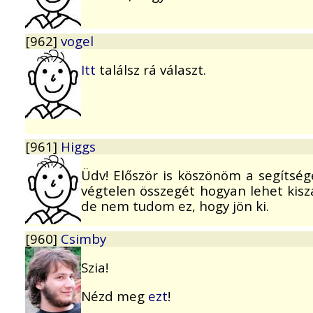
[962]
vogel
Itt
találsz rá választ.
[961]
Higgs
Üdv! Először is köszönöm a segítség
végtelen összegét hogyan lehet kisz
de nem tudom ez, hogy jön ki.
[960]
Csimby
Szia!
Nézd meg
ezt
!