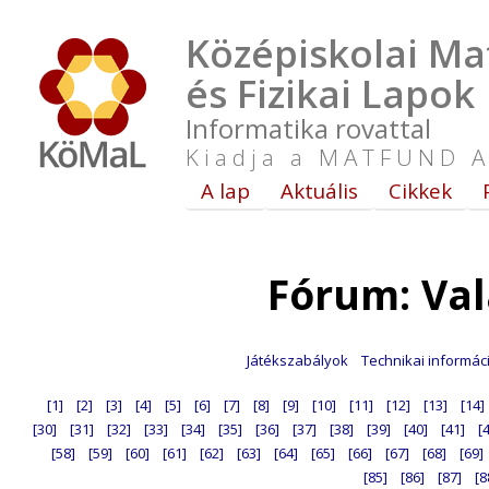
Középiskolai Ma
és Fizikai Lapok
Informatika rovattal
Kiadja a MATFUND A
A lap
Aktuális
Cikkek
Fórum: Va
Játékszabályok
Technikai informác
[1]
[2]
[3]
[4]
[5]
[6]
[7]
[8]
[9]
[10]
[11]
[12]
[13]
[14]
[30]
[31]
[32]
[33]
[34]
[35]
[36]
[37]
[38]
[39]
[40]
[41]
[
[58]
[59]
[60]
[61]
[62]
[63]
[64]
[65]
[66]
[67]
[68]
[69]
[85]
[86]
[87]
[8