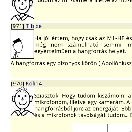
[971]
Tibixe
Ha jól értem, hogy csak az M1-HF é
még nem számolható semmi, m
egyértelműen a hangforrás helyét.
A hangforrás egy bizonyos körön ( Apollóniusz-
[970]
Koli14
Sziasztok! Hogy tudom kiszámolni a p
mikrofonom, illetve egy kamerám. A
hangforrásból jön) az energáját. Ebb
és a mikrofonok távolságát tudom... B