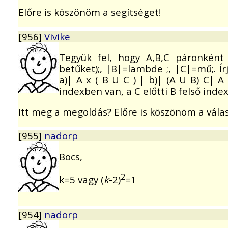
Előre is köszönöm a segítséget!
[956]
Vivike
Tegyük fel, hogy A,B,C páronként
betűket);, |B|=lambde ;, |C|=mű;. Ír
a)| A x ( B U C ) | b)| (A U B) C| A
indexben van, a C előtti B felső ind
Itt meg a megoldás? Előre is köszönöm a válas
[955]
nadorp
Bocs,
2
k=5 vagy (
k
-2)
=1
[954]
nadorp