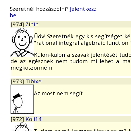
Szeretnél hozzászólni?
Jelentkezz
be.
[974]
Zibin
Üdv! Szeretnék egy kis segítséget kér
"rational integral algebraic function"
Külön-külön a szavak jelentését tud
de az egésznek nem tudom mi lehet a mag
megköszönném.
[973]
Tibixe
Az most nem segít.
[972]
Koli14
Tudom az m1-kamera illetve az m2-k