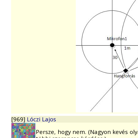
[969]
Lóczi Lajos
Persze, hogy nem. (Nagyon kevés ol