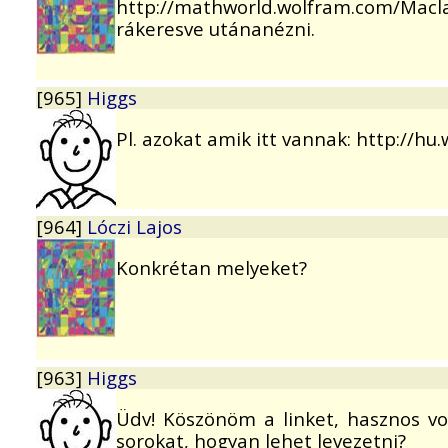
http://mathworld.wolfram.com/Macla
rákeresve utánanézni.
[965]
Higgs
Pl. azokat amik itt vannak: http://hu.
[964]
Lóczi Lajos
Konkrétan melyeket?
[963]
Higgs
Üdv! Köszönöm a linket, hasznos volt
sorokat, hogyan lehet levezetni?