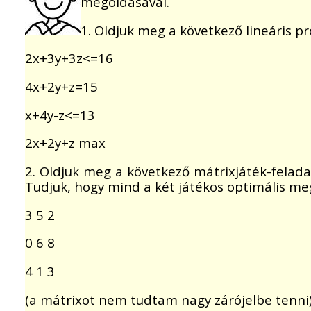
megoldásával.
1. Oldjuk meg a következő lineáris p
2x+3y+3z<=16
4x+2y+z=15
x+4y-z<=13
2x+2y+z max
2. Oldjuk meg a következő mátrixjáték-felad
Tudjuk, hogy mind a két játékos optimális 
3 5 2
0 6 8
4 1 3
(a mátrixot nem tudtam nagy zárójelbe tenni