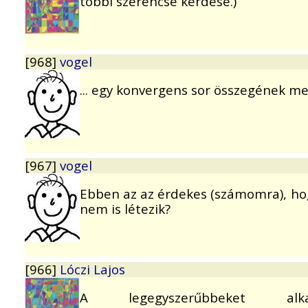
többi szerencse kérdése.)
[968]
vogel
... egy konvergens sor összegének m
[967]
vogel
Ebben az az érdekes (számomra), hog
nem is létezik?
[966]
Lóczi Lajos
A legegyszerűbbeket alka