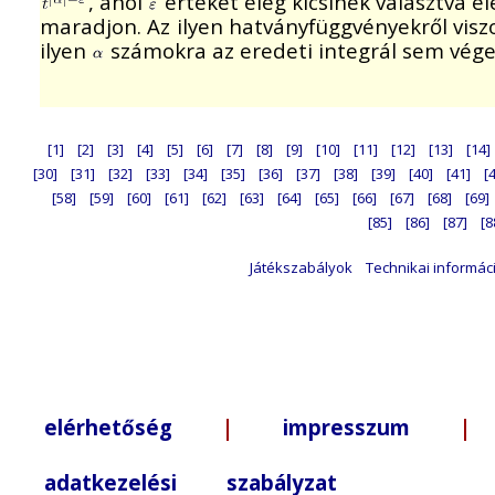
, ahol
értékét elég kicsinek választva 
maradjon. Az ilyen hatványfüggvényekről viszo
ilyen
számokra az eredeti integrál sem vége
[1]
[2]
[3]
[4]
[5]
[6]
[7]
[8]
[9]
[10]
[11]
[12]
[13]
[14]
[30]
[31]
[32]
[33]
[34]
[35]
[36]
[37]
[38]
[39]
[40]
[41]
[
[58]
[59]
[60]
[61]
[62]
[63]
[64]
[65]
[66]
[67]
[68]
[69]
[85]
[86]
[87]
[8
Játékszabályok
Technikai informác
elérhetőség
|
impresszum
| +3
adatkezelési szabályzat