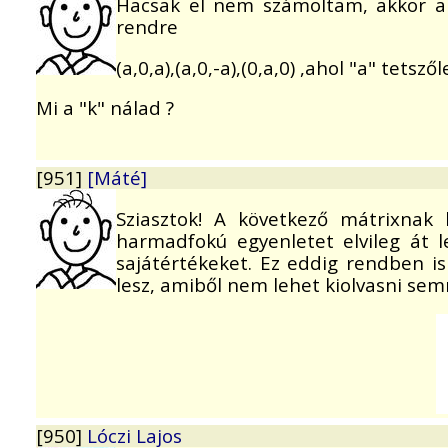
Hacsak el nem számoltam, akkor a s
rendre
(a,0,a),(a,0,-a),(0,a,0) ,ahol "a" tetsz
Mi a "k" nálad ?
[951]
[Máté]
Sziasztok! A következő mátrixnak k
harmadfokú egyenletet elvileg át l
sajátértékeket. Ez eddig rendben is 
lesz, amiből nem lehet kiolvasni semm
[950]
Lóczi Lajos