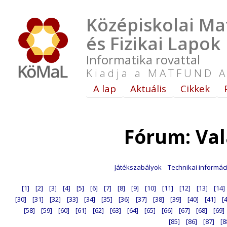
Középiskolai Ma
és Fizikai Lapok
Informatika rovattal
Kiadja a MATFUND A
A lap
Aktuális
Cikkek
Fórum: Va
Játékszabályok
Technikai informác
[1]
[2]
[3]
[4]
[5]
[6]
[7]
[8]
[9]
[10]
[11]
[12]
[13]
[14]
[30]
[31]
[32]
[33]
[34]
[35]
[36]
[37]
[38]
[39]
[40]
[41]
[
[58]
[59]
[60]
[61]
[62]
[63]
[64]
[65]
[66]
[67]
[68]
[69]
[85]
[86]
[87]
[8