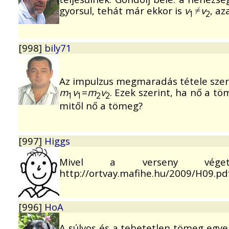
gyorsul, tehát már ekkor is
v
v
, az
1
2
[998]
bily71
Az impulzus megmaradás tétele sze
m
v
=
m
v
. Ezek szerint, ha nő a t
1
1
2
2
mitől nő a tömeg?
[997]
Higgs
Mivel a verseny véget
http://ortvay.mafihe.hu/2009/H09.pdf 
[996]
HoA
A súlyos és a tehetetlen tömeg egyen