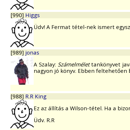
[990]
Higgs
Üdv! A Fermat tétel-nek ismert egysz
[989]
jonas
A Szalay:
Számelmélet
tankönyvet jav
nagyon jó könyv. Ebben feltehetően 
[988]
R.R King
Ez az állítás a Wilson-tétel. Ha a bi
Üdv. R.R