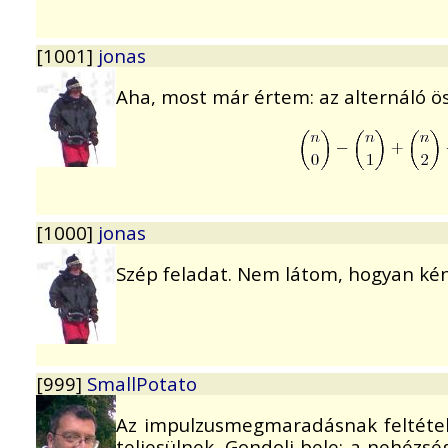
[1001]
jonas
Aha, most már értem: az alternáló ös
[1000]
jonas
Szép feladat. Nem látom, hogyan kén
[999]
SmallPotato
Az impulzusmegmaradásnak feltétele
teljesülnek. Gondolj bele: a nehézs