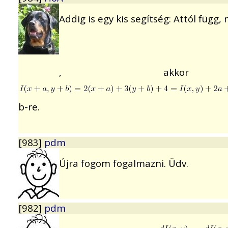
Addig is egy kis segítség: Attól függ, 
, akk
b-re.
[983]
pdm
Újra fogom fogalmazni. Üdv.
[982]
pdm