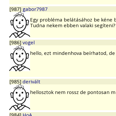
[987]
gabor7987
Egy probléma belátásához be kéne bi
Tudna nekem ebben valaki segíteni?
[986]
vogel
hello, ezt mindenhova beírhatod, de 
[985]
derivált
hellosztok nem rossz de pontosan mir
[984]
HoA