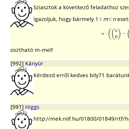
Sziasztok a következő feladathoz sze
Igazoljuk, hogy bármely 1
m
n
eset
osztható m-mel!
[992]
Kányúr
Kérdezd erről kedves bily71 barátunk
[991]
Higgs
http://mek.niif.hu/01800/01849/rtf/h