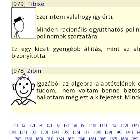
[979]
Tibixe
Szerintem valahogy így érti:
Minden racionális együtthatós poli
polinomok szorzatára.
Ez egy kicsit gyengébb állítás, mint az al
bizonyította.
[978]
Zibin
Igazából az algebra alaptételének
tudom... nem voltam benne biztos
hallottam még ezt a kifejezést. Min
[1]
[2]
[3]
[4]
[5]
[6]
[7]
[8]
[9]
[10]
[11]
[12]
[13]
[14]
[30]
[31]
[32]
[33]
[34]
[35]
[36]
[37]
[38]
[39]
[40]
[41]
[
[58]
[59]
[60]
[61]
[62]
[63]
[64]
[65]
[66]
[67]
[68]
[69]