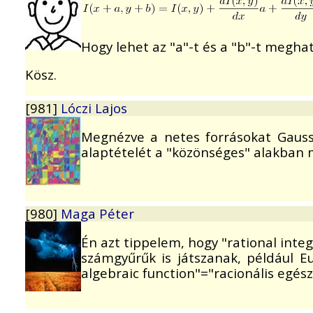
Hogy lehet az "a"-t és a "b"-t megha
Kösz.
[981]
Lóczi Lajos
Megnézve a netes forrásokat Gauss 
alaptételét a "közönséges" alakban 
[980]
Maga Péter
Én azt tippelem, hogy "rational inte
számgyűrűk is játszanak, például Eu
algebraic function"="racionális egés