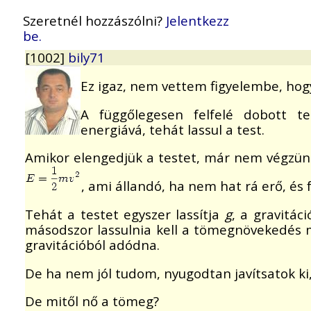
Szeretnél hozzászólni?
Jelentkezz
be.
[1002]
bily71
Ez igaz, nem vettem figyelembe, hog
A függőlegesen felfelé dobott te
energiává, tehát lassul a test.
Amikor elengedjük a testet, már nem végzünk
, ami állandó, ha nem hat rá erő, és 
Tehát a testet egyszer lassítja
g
, a gravitác
másodszor lassulnia kell a tömegnövekedés m
gravitációból adódna.
De ha nem jól tudom, nyugodtan javítsatok ki,
De mitől nő a tömeg?