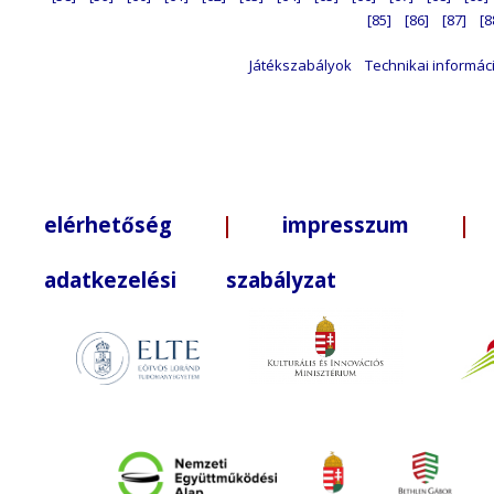
[85]
[86]
[87]
[8
Játékszabályok
Technikai informác
elérhetőség
|
impresszum
| +3
adatkezelési szabályzat