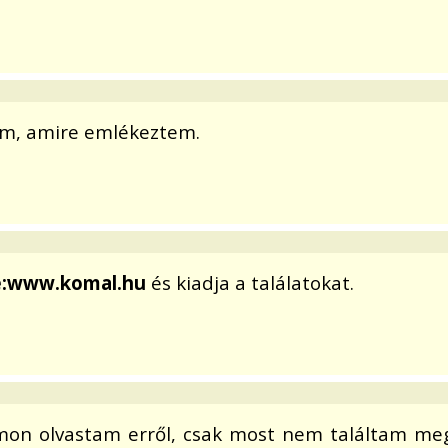
om, amire emlékeztem.
e:www.komal.hu
és kiadja a találatokat.
umon olvastam erről, csak most nem találtam meg