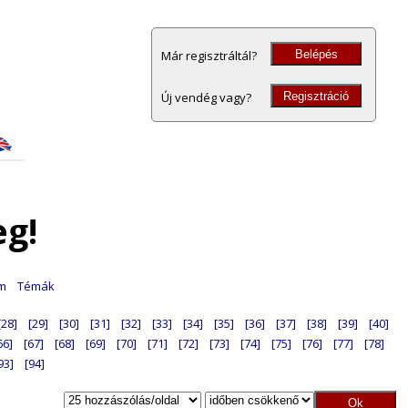
Belépés
Már regisztráltál?
Regisztráció
Új vendég vagy?
eg!
am
Témák
[28]
[29]
[30]
[31]
[32]
[33]
[34]
[35]
[36]
[37]
[38]
[39]
[40]
66]
[67]
[68]
[69]
[70]
[71]
[72]
[73]
[74]
[75]
[76]
[77]
[78]
93]
[94]