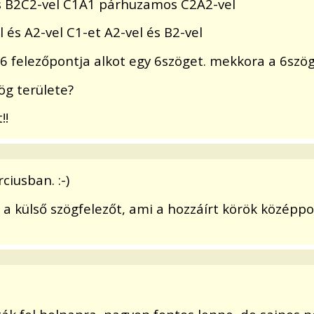
 B2C2-vel C1A1 párhuzamos C2A2-vel
 és A2-vel C1-et A2-vel és B2-vel
6 felezőpontja alkot egy 6szöget. mekkora a 6szög
ög területe?
!!
ciusban. :-)
t a külső szögfelezőt, ami a hozzáírt körök középpo