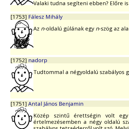
Valaki tudna segíteni ebben? Előre i
[1753]
Fálesz Mihály
Az
n
-oldalú gúlának egy
n
-szög az al
[1752]
nadorp
Tudtommal a négyoldalú szabályos gú
[1751]
Antal János Benjamin
Közép szintű érettségin volt egy
értelmezésemben a négy oldalú szab
szabályos tetraéderről volt szó. Melyi