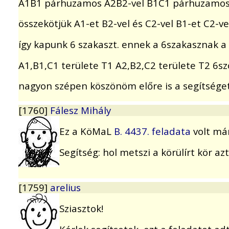
A1B1 párhuzamos A2B2-vel B1C1 párhuzamos
összekötjük A1-et B2-vel és C2-vel B1-et C2-vel
így kapunk 6 szakaszt. ennek a 6szakasznak a 
A1,B1,C1 területe T1 A2,B2,C2 területe T2 6sz
nagyon szépen köszönöm előre is a segítséget
[1760]
Fálesz Mihály
Ez a KöMaL
B. 4437. feladata
volt már
Segítség: hol metszi a körülírt kör az
[1759]
arelius
Sziasztok!