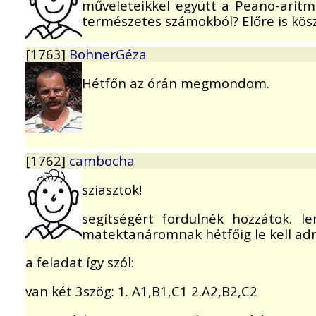
műveleteikkel együtt a Peano-arit
természetes számokból? Előre is kö
[1763]
BohnerGéza
Hétfőn az órán megmondom.
[1762]
cambocha
sziasztok!
segítségért fordulnék hozzátok. l
matektanáromnak hétfőig le kell ad
a feladat így szól:
van két 3szög: 1. A1,B1,C1 2.A2,B2,C2