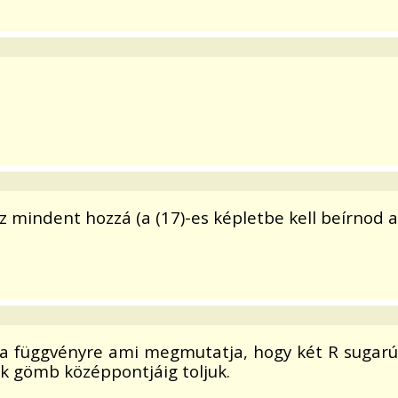
z mindent hozzá (a (17)-es képletbe kell beírnod 
a függvényre ami megmutatja, hogy két R sugarú
ik gömb középpontjáig toljuk.