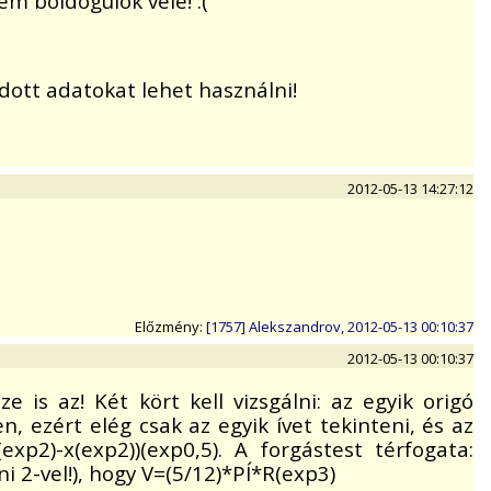
em boldogulok vele! :(
dott adatokat lehet használni!
2012-05-13 14:27:12
Előzmény:
[1757] Alekszandrov, 2012-05-13 00:10:37
2012-05-13 00:10:37
is az! Két kört kell vizsgálni: az egyik origó
, ezért elég csak az egyik ívet tekinteni, és az
xp2)-x(exp2))(exp0,5). A forgástest térfogata:
ni 2-vel!), hogy V=(5/12)*PÍ*R(exp3)