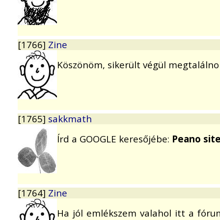
[1766]
Zine
Köszönöm, sikerült végül megtaláln
[1765]
sakkmath
Írd a GOOGLE keresőjébe:
Peano sit
[1764]
Zine
Ha jól emlékszem valahol itt a fór