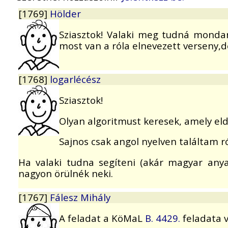
[1769]
Hölder
Sziasztok! Valaki meg tudná mondan
most van a róla elnevezett verseny,d
[1768]
logarlécész
Sziasztok!
Olyan algoritmust keresek, amely eldö
Sajnos csak angol nyelven találtam r
Ha valaki tudna segíteni (akár magyar anya
nagyon örülnék neki.
[1767]
Fálesz Mihály
A feladat a KöMaL
B. 4429.
feladata v