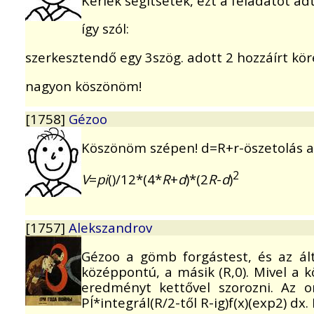
Kérlek segítsetek, ezt a feladatot ad
így szól:
szerkesztendő egy 3szög. adott 2 hozzáírt kör
nagyon köszönöm!
[1758]
Gézoo
Köszönöm szépen! d=R+r-öszetolás ah
2
V
=
pi
()/12*(4*
R
+
d
)*(2
R
-
d
)
[1757]
Alekszandrov
Gézoo a gömb forgástest, és az álta
középpontú, a másik (R,0). Mivel a k
eredményt kettővel szorozni. Az ori
PÍ*integrál(R/2-től R-ig)f(x)(exp2) dx