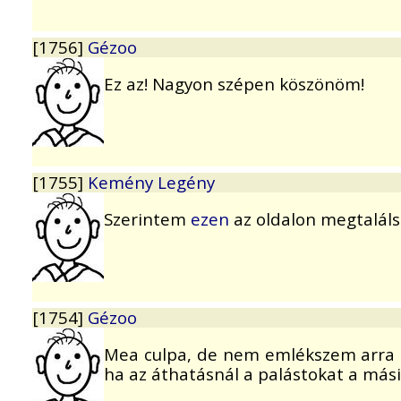
[1756]
Gézoo
Ez az! Nagyon szépen köszönöm!
[1755]
Kemény Legény
Szerintem
ezen
az oldalon megtaláls
[1754]
Gézoo
Mea culpa, de nem emlékszem arra 
ha az áthatásnál a palástokat a más