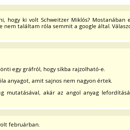
i, hogy ki volt Schweitzer Miklós? Mostanában e
e nem találtam róla semmit a google által. Válasz
nti egy gráfról, hogy síkba rajzolható-e.
óla anyagot, amit sajnos nem nagyon értek.
g mutatásával, akár az angol anyag lefordításá
olt februárban.