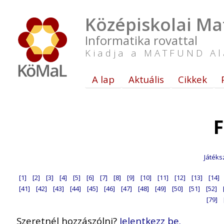
Középiskolai Ma
Informatika rovattal
Kiadja a MATFUND Al
A lap
Aktuális
Cikkek
F
Játéks
[1]
[2]
[3]
[4]
[5]
[6]
[7]
[8]
[9]
[10]
[11]
[12]
[13]
[14]
[41]
[42]
[43]
[44]
[45]
[46]
[47]
[48]
[49]
[50]
[51]
[52]
[79]
Szeretnél hozzászólni?
Jelentkezz be.