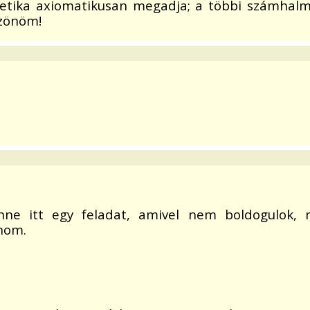
metika axiomatikusan megadja; a többi számhalm
szönöm!
enne itt egy feladat, amivel nem boldogulok,
nom.