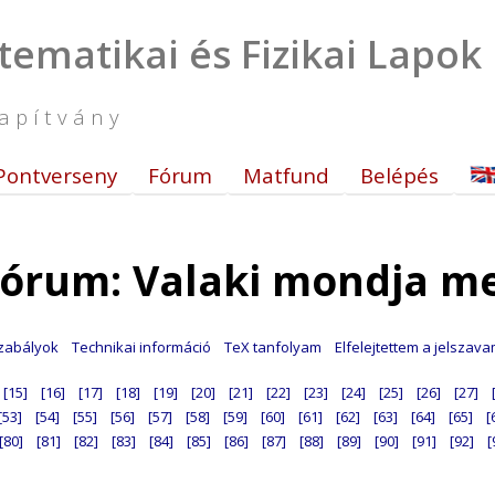
tematikai és Fizikai Lapok
apítvány
Pontverseny
Fórum
Matfund
Belépés
órum: Valaki mondja m
zabályok
Technikai információ
TeX tanfolyam
Elfelejtettem a jelszav
[15]
[16]
[17]
[18]
[19]
[20]
[21]
[22]
[23]
[24]
[25]
[26]
[27]
[53]
[54]
[55]
[56]
[57]
[58]
[59]
[60]
[61]
[62]
[63]
[64]
[65]
[
[80]
[81]
[82]
[83]
[84]
[85]
[86]
[87]
[88]
[89]
[90]
[91]
[92]
[