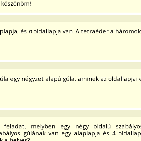
s köszönöm!
aplapja, és
n
oldallapja van. A tetraéder a háromold
la egy négyzet alapú gúla, aminek az oldallapjai
 feladat, melyben egy négy oldalú szabályos
ályos gúlának van egy alaplapja és 4 oldallapj
k a helyes?