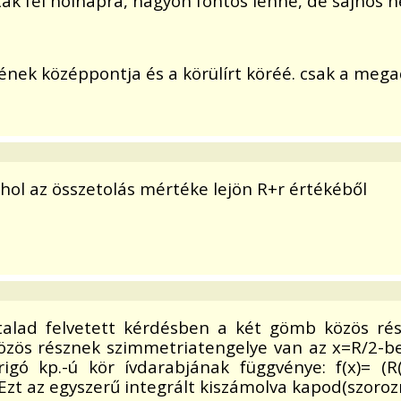
ták fel holnapra, nagyon fontos lenne, de sajnos n
ének középpontja és a körülírt köréé. csak a mega
ol az összetolás mértéke lejön R+r értékéből
lad felvetett kérdésben a két gömb közös része 
özös résznek szimmetriatengelye van az x=R/2-ben
gó kp.-ú kör ívdarabjának függvénye: f(x)= (R(e
. Ezt az egyszerű integrált kiszámolva kapod(szoroz