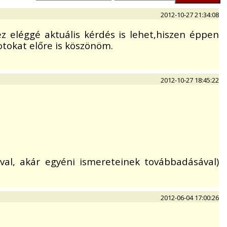
2012-10-27 21:34:08
z eléggé aktuális kérdés is lehet,hiszen éppen
otokat előre is köszönöm.
2012-10-27 18:45:22
val, akár egyéni ismereteinek továbbadásával)
2012-06-04 17:00:26