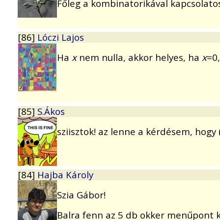
Főleg a kombinatorikával kapcsolato
[86]
Lóczi Lajos
Ha
x
nem nulla, akkor helyes, ha
x
=0
[85]
S.Ákos
sziisztok! az lenne a kérdésem, hogy 
[84]
Hajba Károly
Szia Gábor!
Balra fenn az 5 db okker menűpont 