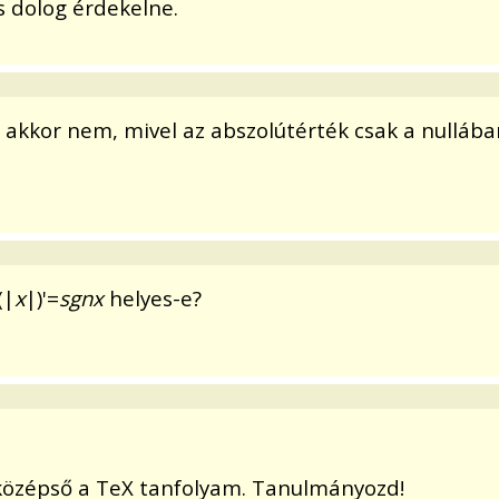
s dolog érdekelne.
, akkor nem, mivel az abszolútérték csak a nulláb
(|
x
|)'=
sgnx
helyes-e?
középső a TeX tanfolyam. Tanulmányozd!