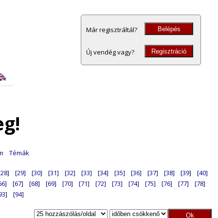
Belépés
Már regisztráltál?
Regisztráció
Új vendég vagy?
eg!
am
Témák
[28]
[29]
[30]
[31]
[32]
[33]
[34]
[35]
[36]
[37]
[38]
[39]
[40]
66]
[67]
[68]
[69]
[70]
[71]
[72]
[73]
[74]
[75]
[76]
[77]
[78]
93]
[94]