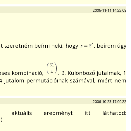
2006-11-11 14:55:08
t szeretném beírni neki, hogy
, beírom úgy
léses kombináció,
. B. Különböző jutalmak, 1
a 4 jutalom permutációinak számával, miért nem
2006-10-23 17:00:22
aktuális eredményt itt láthatod:
)