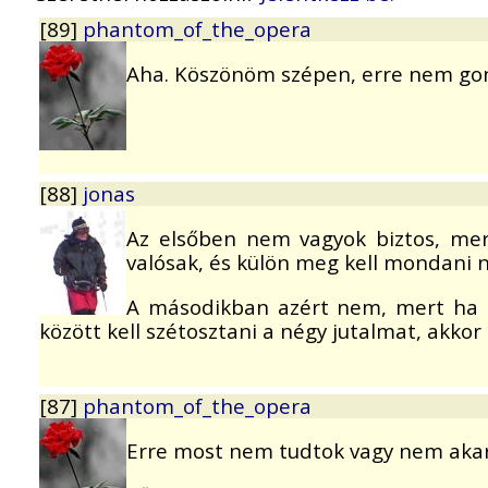
[89]
phantom_of_the_opera
Aha. Köszönöm szépen, erre nem go
[88]
jonas
Az elsőben nem vagyok biztos, mer
valósak, és külön meg kell mondani 
A másodikban azért nem, mert ha e
között kell szétosztani a négy jutalmat, akko
[87]
phantom_of_the_opera
Erre most nem tudtok vagy nem akar