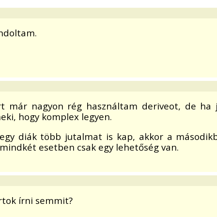
ndoltam.
t már nagyon rég használtam deriveot, de ha j
neki, hogy komplex legyen.
gy diák több jutalmat is kap, akkor a másodikb
r mindkét esetben csak egy lehetőség van.
tok írni semmit?