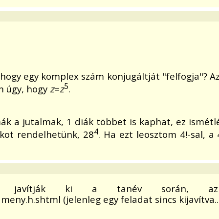
ogy egy komplex szám konjugáltját "felfogja"? Az
5
m úgy, hogy
z
=
z
.
mák a jutalmak, 1 diák többet is kaphat, ez ismét
4
ákot rendelhetünk, 28
. Ha ezt leosztom 4!-sal, 
an javítják ki a tanév során, az 
y.h.shtml (jelenleg egy feladat sincs kijavítva...