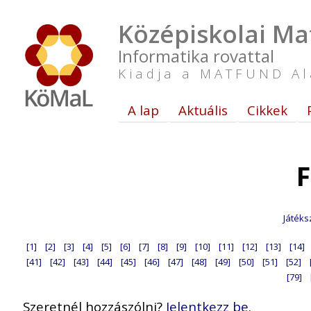
Középiskolai Ma
Informatika rovattal
Kiadja a MATFUND Al
A lap
Aktuális
Cikkek
F
Játéks
[1]
[2]
[3]
[4]
[5]
[6]
[7]
[8]
[9]
[10]
[11]
[12]
[13]
[14]
[41]
[42]
[43]
[44]
[45]
[46]
[47]
[48]
[49]
[50]
[51]
[52]
[79]
Szeretnél hozzászólni?
Jelentkezz be.