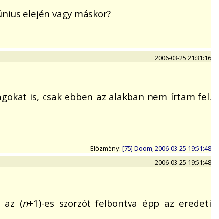
június elején vagy máskor?
2006-03-25 21:31:16
okat is, csak ebben az alakban nem írtam fel.
Előzmény:
[75] Doom, 2006-03-25 19:51:48
2006-03-25 19:51:48
 az (
n
+1)-es szorzót felbontva épp az eredeti