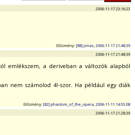
2006-11-17 23:16:23
Előzmény:
[88] jonas, 2006-11-17 21:48:39
2006-11-17 21:48:39
ól emlékszem, a deriveban a változók alapból
an nem számolod 4!-szor. Ha például egy diák
Előzmény:
[82] phantom_of_the_opera, 2006-11-11 14:55:08
2006-11-17 21:28:39