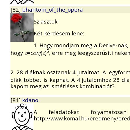
[82]
phantom_of_the_opera
Sziasztok!
Két kérdésem lene:
1. Hogy mondjam meg a Derive-nak, h
5
hogy
z
=
conj
(
z
)
, erre meg leegyszerűsíti neke
2. 28 diáknak osztanak 4 jutalmat. A. egyfor
diák többet is kaphat. A 4 jutalomhoz 28 di
kapom meg az ismétléses kombinációt?
[81]
kdano
A feladatokat folyamatos
http://www.komal.hu/eredmeny/eredmen