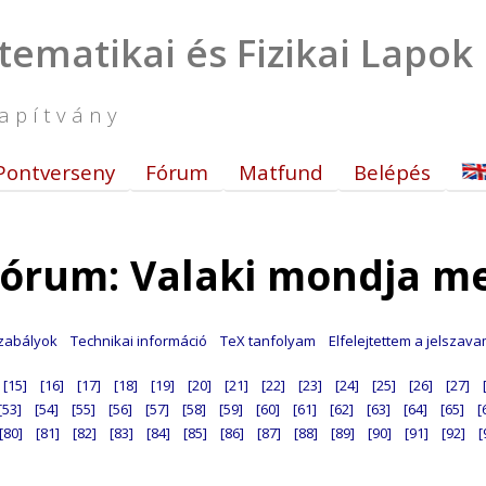
tematikai és Fizikai Lapok
apítvány
Pontverseny
Fórum
Matfund
Belépés
órum: Valaki mondja m
zabályok
Technikai információ
TeX tanfolyam
Elfelejtettem a jelszav
[15]
[16]
[17]
[18]
[19]
[20]
[21]
[22]
[23]
[24]
[25]
[26]
[27]
[53]
[54]
[55]
[56]
[57]
[58]
[59]
[60]
[61]
[62]
[63]
[64]
[65]
[
[80]
[81]
[82]
[83]
[84]
[85]
[86]
[87]
[88]
[89]
[90]
[91]
[92]
[