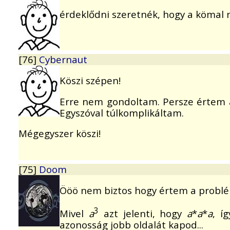
érdeklődni szeretnék, hogy a kömal ny
[76]
Cybernaut
Köszi szépen!
Erre nem gondoltam. Persze értem a
Egyszóval túlkomplikáltam.
Mégegyszer köszi!
[75]
Doom
Ööö nem biztos hogy értem a problé
3
Mivel
a
azt jelenti, hogy
a
*
a
*
a
, í
azonosság jobb oldalát kapod...