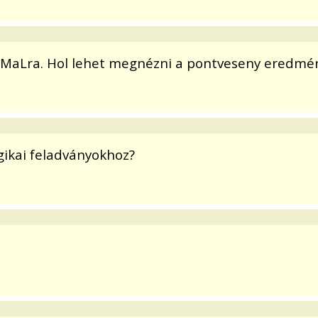
KöMaLra. Hol lehet megnézni a pontveseny eredmén
ogikai feladványokhoz?