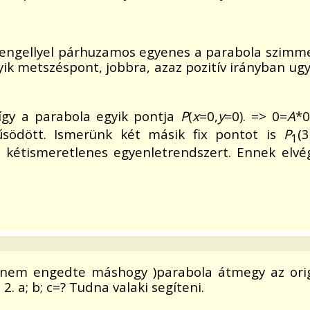
tengellyel párhuzamos egyenes a parabola szimmet
ik metszéspont, jobbra, azaz pozitív irányban u
 így a parabola egyik pontja
P
(
x
=0,
y
=0). => 0=
A
*
űsödött. Ismerünk két másik fix pontot is
P
(
1
zós kétismeretlenes egyenletrendszert. Ennek elv
 nem engedte máshogy )parabola átmegy az origó
. a; b; c=? Tudna valaki segíteni.