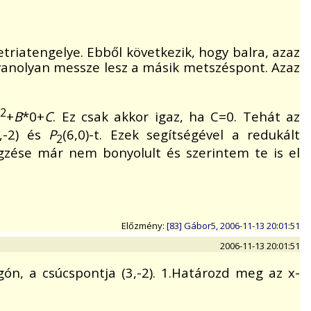
riatengelye. Ebből következik, hogy balra, azaz
gyanolyan messze lesz a másik metszéspont. Azaz
2
0
+
B
*0+
C
. Ez csak akkor igaz, ha C=0. Tehát az
3,-2) és
P
(6,0)-t. Ezek segítségével a redukált
2
égzése már nem bonyolult és szerintem te is el
Előzmény:
[83] Gábor5, 2006-11-13 20:01:51
2006-11-13 20:01:51
n, a csúcspontja (3,-2). 1.Határozd meg az x-