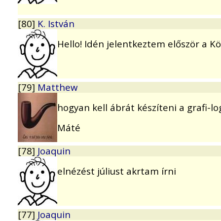
[80]
K. István
Hello! Idén jelentkeztem először a 
[79]
Matthew
hogyan kell ábrát készíteni a grafi-l
Máté
[78]
Joaquin
elnézést júliust akrtam írni
[77]
Joaquin