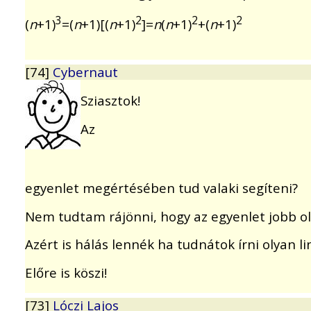
3
2
2
2
(
n
+1)
=(
n
+1)[(
n
+1)
]=
n
(
n
+1)
+(
n
+1)
[74]
Cybernaut
Sziasztok!
Az
egyenlet megértésében tud valaki segíteni?
Nem tudtam rájönni, hogy az egyenlet jobb ol
Azért is hálás lennék ha tudnátok írni olyan li
Előre is köszi!
[73]
Lóczi Lajos