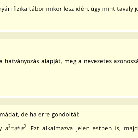
ári fizika tábor mikor lesz idén, úgy mint tavaly 
 hatványozás alapját, meg a nevezetes azonosság
mádat, de ha erre gondoltál:
3
2
gy
a
=
a
*
a
. Ezt alkalmazva jelen estben is, majd