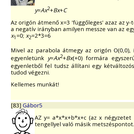
2
y
=
Ax
+
Bx
+
C
Az origón átmenő x=3 'függőleges' azaz az y-
a negatív irányban amilyen messze van az egy
x
=0;
x
=2*3=6
1
2
Mivel az parabola átmegy az origón O(0,0),
2
egyenletünk
y
=
Ax
+
Bx
(+0) formára egyszer
egyenletből fel tudsz állítani egy kétválto
tudod végezni.
Kellemes munkát!
[83]
Gábor5
AZ y= a*x*x+b*x+c (az x négyzetet
tengellyel való másik metszéspontot. 2