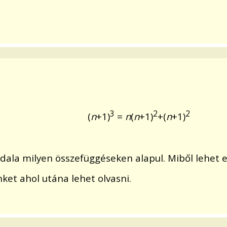
3
2
2
(
n
+1)
=
n
(
n
+1)
+(
n
+1)
dala milyen összefüggéseken alapul. Miből lehet e
nket ahol utána lehet olvasni.