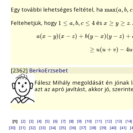
Egy további lehetséges feltétel, ha
max
max
(
(
a
,
,
b
,
,
c
)
a
b
c
Feltehetjük, hogy
és
.
1
1
≤
≤
a
,
b
,
,
c
≤
,
4
≤
4
x
≥
≥
y
≥
z
≥
a
b
c
x
y
z
a
(
(
x
−
−
y
)
(
x
)
−
(
z
)
+
−
b
(
y
)
−
x
+
)
(
y
(
−
z
)
−
+
c
(
z
)
−
(
x
)
−
(
z
−
y
)
)
=
+
a
a
x
y
x
z
b
y
x
y
z
≥
≥
u
(
u
(
+
v
+
)
−
4
u
)
v
−
+
(
4
u
+
u
u
v
u
[2362]
BerkoErzsebet
Fálesz Mihály megoldását én jónak l
azt az apró javítást, akkor jó, szerint
[1]
[2]
[3]
[4]
[5]
[6]
[7]
[8]
[9]
[10]
[11]
[12]
[13]
[14]
[30]
[31]
[32]
[33]
[34]
[35]
[36]
[37]
[38]
[39]
[40]
[41]
[