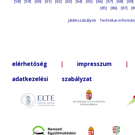
[58]
[59]
[60]
[61]
[62]
[63]
[64]
[65]
[66]
[67]
[68]
[69]
[85]
[86]
[87]
[8
Játékszabályok
Technikai informác
elérhetőség
|
impresszum
| +3
adatkezelési szabályzat