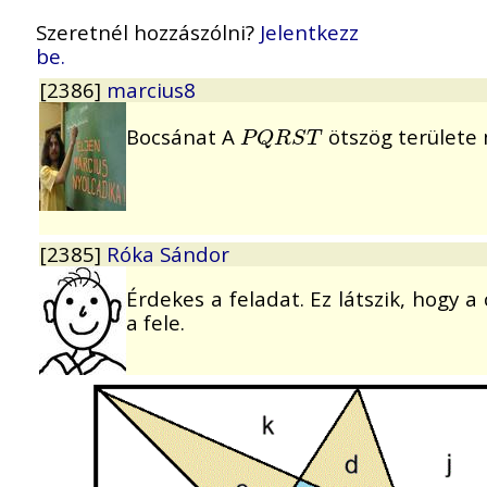
Szeretnél hozzászólni?
Jelentkezz
be.
[2386]
marcius8
Bocsánat A
ötszög területe
P
Q
R
S
T
P
Q
R
S
T
[2385]
Róka Sándor
Érdekes a feladat. Ez látszik, hogy a
a fele.