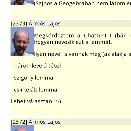
(Sajnos a Geogebrában nem látom en
[2373]
Ármós Lajos
Megkérdeztem a ChatGPT-t (bár ma
hogyan nevezik ezt a lemmát.
Ilyen nevei is vannak még (az alakja a
- háromlevelú tétel
- szigony lemma
- csirkeláb lemma
Lehet választani! :-)
[2372]
Ármós Lajos