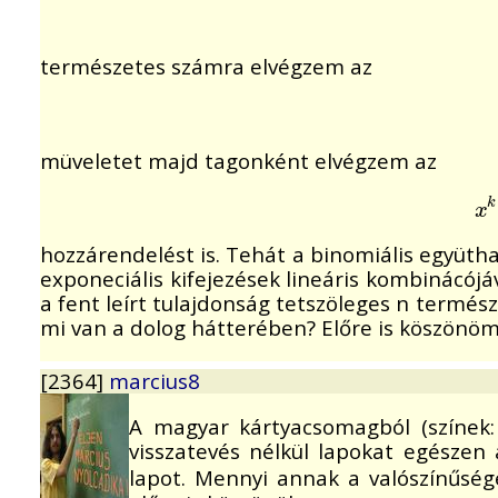
természetes számra elvégzem az
müveletet majd tagonként elvégzem az
x
k
k
x
hozzárendelést is. Tehát a binomiális együt
exponeciális kifejezések lineáris kombinácójáv
a fent leírt tulajdonság tetszöleges n term
mi van a dolog hátterében? Előre is köszönöm
[2364]
marcius8
A magyar kártyacsomagból (színek:
visszatevés nélkül lapokat egészen
lapot. Mennyi annak a valószínűsé