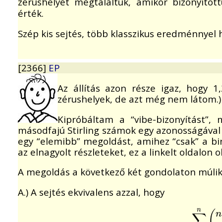
zérushelyet megtaláltuk, amikor bizonyítot
érték.
Szép kis sejtés, több klasszikus eredménnyel
[2366]
EP
Az állítás azon része igaz, hogy 1,
zérushelyek, de azt még nem látom.)
Kipróbáltam a “vibe-bizonyítást”
másodfajú Stirling számok egy azonosságával
egy “elemibb” megoldást, amihez “csak” a bin
az elnagyolt részleteket, ez a linkelt oldalon o
A megoldás a következő két gondolaton múlik
A.) A sejtés ekvivalens azzal, hogy
n
(
n
∑
∑
k
=
0
n