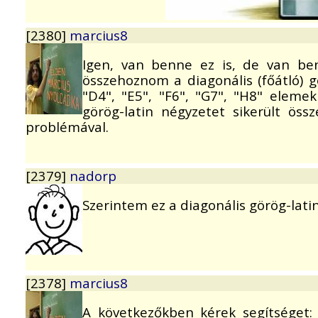
[2380]
marcius8
Igen, van benne ez is, de van benn
összehoznom a diagonális (főátló) gö
"D4", "E5", "F6", "G7", "H8" elem
görög-latin négyzetet sikerült ös
problémával.
[2379]
nadorp
Szerintem ez a diagonális görög-lat
[2378]
marcius8
A következőkben kérek segítséget: