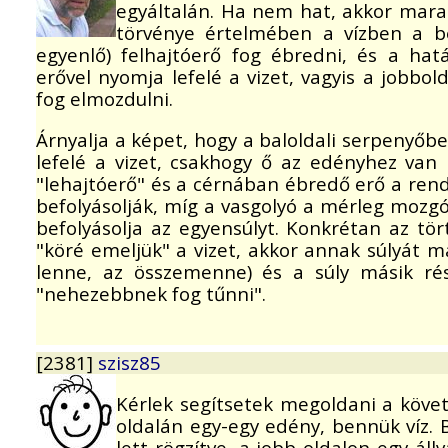
egyáltalán. Ha nem hat, akkor mara
törvénye értelmében a vízben a ben
egyenlő) felhajtóerő fog ébredni, és a hat
erővel nyomja lefelé a vizet, vagyis a jobbol
fog elmozdulni.
Árnyalja a képet, hogy a baloldali serpenyő
lefelé a vizet, csakhogy ő az edényhez van r
"lehajtóerő" és a cérnában ébredő erő a rend
befolyásolják, míg a vasgolyó a mérleg mozgó
befolyásolja az egyensúlyt. Konkrétan az tör
"köré emeljük" a vizet, akkor annak súlyát má
lenne, az összemenne) és a súly másik rés
"nehezebbnek fog tűnni".
[2381]
szisz85
Kérlek segítsetek megoldani a követ
oldalán egy-egy edény, bennük víz. 
lett rögzítve, a jobb oldalon egy ál