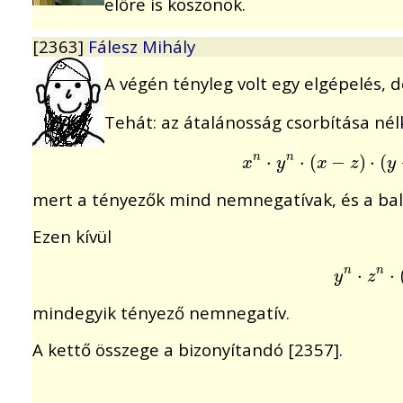
előre is köszönök.
[2363]
Fálesz Mihály
A végén tényleg volt egy elgépelés,
Tehát: az átalánosság csorbítása nél
x
n
⋅
⋅
y
n
⋅
(
x
⋅
−
(
z
)
⋅
−
(
y
−
z
)
)
≥
⋅
(
x
n
n
n
x
y
x
z
y
mert a tényezők mind nemnegatívak, és a bal
Ezen kívül
y
n
⋅
⋅
z
n
⋅
(
x
⋅
n
n
y
z
mindegyik tényező nemnegatív.
A kettő összege a bizonyítandó [2357].