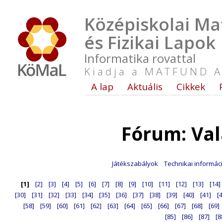
Középiskolai Ma
és Fizikai Lapok
Informatika rovattal
Kiadja a MATFUND A
A lap
Aktuális
Cikkek
Fórum: Va
Játékszabályok
Technikai informác
[1]
[2]
[3]
[4]
[5]
[6]
[7]
[8]
[9]
[10]
[11]
[12]
[13]
[14]
[30]
[31]
[32]
[33]
[34]
[35]
[36]
[37]
[38]
[39]
[40]
[41]
[
[58]
[59]
[60]
[61]
[62]
[63]
[64]
[65]
[66]
[67]
[68]
[69]
[85]
[86]
[87]
[8