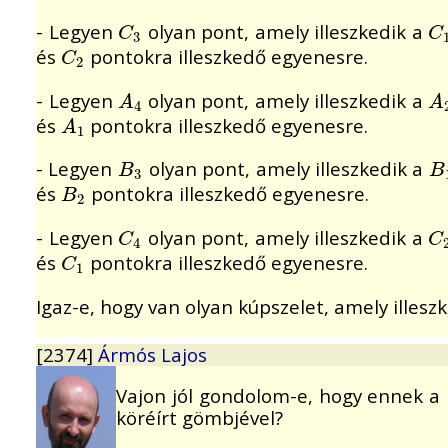
- Legyen
olyan pont, amely illeszkedik a
C
3
C
C
C
3
és
pontokra illeszkedő egyenesre.
C
2
C
2
- Legyen
olyan pont, amely illeszkedik a
A
4
A
A
A
4
és
pontokra illeszkedő egyenesre.
A
1
A
1
- Legyen
olyan pont, amely illeszkedik a
B
3
B
B
B
3
és
pontokra illeszkedő egyenesre.
B
2
B
2
- Legyen
olyan pont, amely illeszkedik a
C
4
C
C
C
4
és
pontokra illeszkedő egyenesre.
C
1
C
1
Igaz-e, hogy van olyan kúpszelet, amely illesz
[2374]
Ármós Lajos
Vajon jól gondolom-e, hogy ennek a 
köréírt gömbjével?