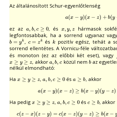
Az általánosított Schur-egyenlőtlenség
a
(
(
x
−
−
y
)
(
x
)
−
(
z
)
+
−
b
(
y
)
−
x
+
)
(
y
(
−
z
)
a
x
y
x
z
b
y
ez az
, és
hármasok sokféle
a
,
,
b
,
,
c
≥
0
≥
0
x
,
,
y
,
z
,
a
b
c
x
y
z
legfontosabbak, ha a sorrend ugyanaz vagy
,
és
pozitív egész, tehát a 
b
=
=
y
k
c
=
=
z
k
k
k
k
b
y
c
z
k
sorrend ellentétes. A Vornicu-féle változatb
és monoton (ez az előbbi két eset), vagy
, akkor
közül nem
az egyetle
x
≥
≥
y
≥
z
≥
a
,
,
b
,
,
c
b
x
y
z
a
b
c
b
nélkül elmondható:
Ha
,
és
, akkor
x
≥
≥
y
≥
z
≥
a
,
,
b
,
,
c
≥
0
≥
0
a
≥
≥
b
x
y
z
a
b
c
a
b
a
(
(
x
−
−
y
)
(
x
)
−
(
z
)
≥
−
b
(
x
)
−
y
≥
)
(
y
−
(
z
)
=
−
−
b
)
(
y
(
−
x
−
)
(
y
−
)
a
x
y
x
z
b
x
y
y
z
Ha pedig
,
és
, akkor
x
≥
≥
y
≥
z
≥
a
,
,
b
,
,
c
≥
0
≥
0
c
≥
≥
b
x
y
z
a
b
c
c
b
c
(
(
z
−
−
x
)
(
z
)
−
(
y
)
=
−
c
(
x
)
−
z
=
)
(
y
−
(
z
)
≥
−
b
(
x
)
−
(
y
)
(
−
y
−
z
)
)
=
≥
−
b
(
(
y
−
x
−
)
(
c
z
x
z
y
c
x
z
y
z
b
x