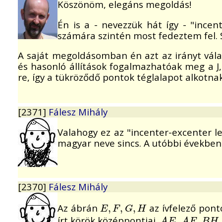
Köszönöm, elegáns megoldás!
Én is a - nevezzük hát így - "inc
számára szintén most fedeztem fel.
A saját megoldásomban én azt az irányt vála
és hasonló állítások fogalmazhatóak meg a J,
re, így a tükröződő pontok téglalapot alkotnak
[2371]
Fálesz Mihály
Valahogy ez az "incenter-excenter 
magyar neve sincs. A utóbbi években
[2370]
Fálesz Mihály
Az ábrán
az ívfelező pont
E
,
,
F
,
G
,
,
H
,
E
F
G
H
írt körök középpontjai.
,
,
A
E
A
F
B
H
A
E
A
F
B
H