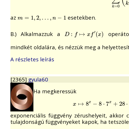
k
=
0
k
az
esetekben.
m
=
=
1
,
2
1
,
,
…
2
,
,
n
…
−
1
,
−
1
m
n
′
B.) Alkalmazzuk a
operát
D
:
f
:
↦
x
f
↦
′
(
x
)
(
)
D
f
x
f
x
mindkét oldalára, és nézzük meg a helyettesí
A részletes leírás
[2365]
gyula60
Ha megkeressük
x
↦
↦
8
x
8
−
8
·
−
7
x
8
+
⋅
28
7
·
6
+
x
−
28
56
·
⋅
x
x
x
exponenciális függvény zérushelyeit, akkor
tulajdonságú függvényeket kapok, ha tetszöl