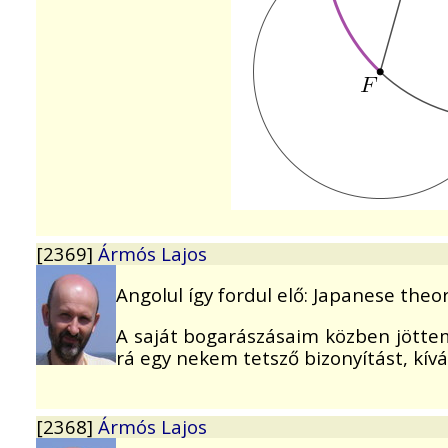
[2369]
Ármós Lajos
Angolul így fordul elő: Japanese theo
A saját bogarászásaim közben jöttem
rá egy nekem tetsző bizonyítást, kív
[2368]
Ármós Lajos