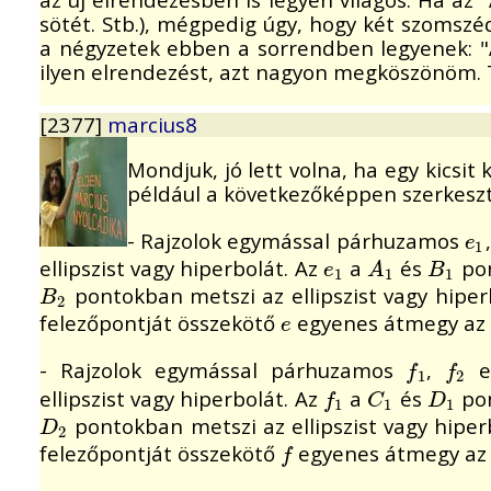
sötét. Stb.), mégpedig úgy, hogy két szomsz
a négyzetek ebben a sorrendben legyenek: "A1"
ilyen elrendezést, azt nagyon megköszönöm. Ti
[2377]
marcius8
Mondjuk, jó lett volna, ha egy kicsit
például a következőképpen szerkesz
- Rajzolok egymással párhuzamos
e
1
e
1
ellipszist vagy hiperbolát. Az
a
és
pon
e
1
A
1
B
1
e
A
B
1
1
1
pontokban metszi az ellipszist vagy hiper
B
2
B
2
felezőpontját összekötő
egyenes átmegy az e
e
e
- Rajzolok egymással párhuzamos
,
eg
f
1
f
2
f
f
1
2
ellipszist vagy hiperbolát. Az
a
és
pon
f
1
C
1
D
1
f
C
D
1
1
1
pontokban metszi az ellipszist vagy hiper
D
2
D
2
felezőpontját összekötő
egyenes átmegy az e
f
f