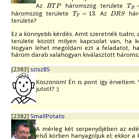
Az
háromszög területe
B
T
P
T
B
=
B
T
P
T
B
háromszög területe
. Az
hár
T
F
=
=
13
13
D
R
S
T
D
R
S
F
területe?
Ez a könnyebb kérdés. Amit szeretnék tudni, 
területe között milyen kapcsolat van, ha 
Hogyan lehet megoldani ezt a feladatot, ha
három darab valahogyan kiválasztott háromsz
[2383]
szisz85
Köszönöm! Én is pont így érveltem. 
jutott? :)
[2382]
SmallPotato
A mérleg két serpenyőjében az edén
első körben hanyagoljuk el; ekkor a 