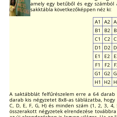
amely egy betűből és egy számból á
sakktábla következőképpen néz ki:
A1
A2
A
B1
B2
B
C1
C2
C
D1
D2
D
E1
E2
E
F1
F2
F
G1
G2
G
H1
H2
H
A saktábblát felfűrészelem erre a 64 darab
darab kis négyzetet 8x8-as táblázatba, hog
C, D, E, F, G, H) és minden szám (1, 2, 3, 4,
összerakott négyzetek elrendezése továbbra 
az új elrendezésben is legyen világos. Ha az 