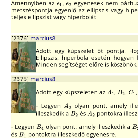
Amennyiben az
,
egyenesek nem párhu
e
1
e
2
e
e
1
2
metszéspontja egyenlő az ellipszis vagy hip
teljes ellipszist vagy hiperbolát.
[2376]
marcius8
Adott egy kúpszelet öt pontja. Ho
Ellipszis, hiperbola esetén hogyan
Minden segítséget előre is köszönök.
[2375]
marcius8
Adott egy kúpszeleten az
,
,
A
1
B
2
C
1
A
B
C
1
2
1
- Legyen
olyan pont, amely ill
A
3
A
3
illeszkedik a
és
pontokra illes
B
2
A
2
B
A
2
2
- Legyen
olyan pont, amely illeszkedik a
B
4
B
B
B
4
és
pontoktra illeszkedő egyenesre.
B
1
B
1