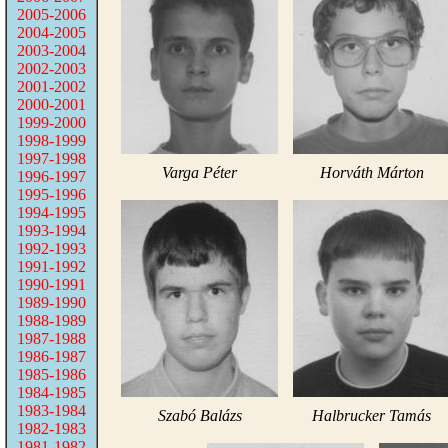
2005-2006
2004-2005
2003-2004
2002-2003
2001-2002
2000-2001
1999-2000
1998-1999
1997-1998
Varga Péter
Horváth Márton
1996-1997
1995-1996
1994-1995
1993-1994
1992-1993
1991-1992
1990-1991
1989-1990
1988-1989
1987-1988
1986-1987
1985-1986
1984-1985
1983-1984
Szabó Balázs
Halbrucker Tamás
1982-1983
1981-1982