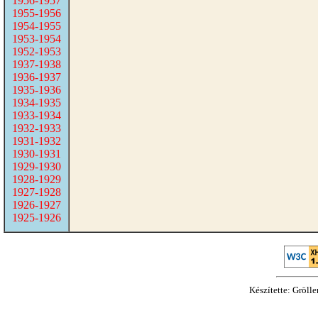
1956-1957
1955-1956
1954-1955
1953-1954
1952-1953
1937-1938
1936-1937
1935-1936
1934-1935
1933-1934
1932-1933
1931-1932
1930-1931
1929-1930
1928-1929
1927-1928
1926-1927
1925-1926
Készítette: Gröll