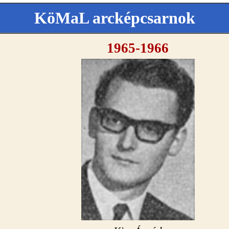
KöMaL arcképcsarnok
1965-1966