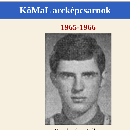
KöMaL arcképcsarnok
1965-1966