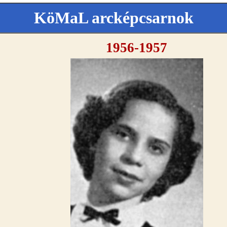
KöMaL arcképcsarnok
1956-1957