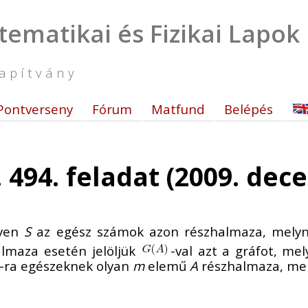
tematikai és Fizikai Lapok
apítvány
Pontverseny
Fórum
Matfund
Belépés
. 494. feladat (2009. de
gyen
S
az egész számok azon részhalmaza, mely
almaza esetén jelöljük
-val azt a gráfot, me
-ra egészeknek olyan
m
elemű
A
részhalmaza, me