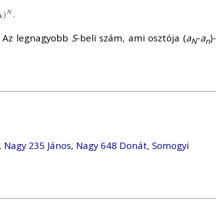
l. Az legnagyobb
S
-beli szám, ami osztója (
a
-
a
)-
N
n
,
Nagy 235 János
,
Nagy 648 Donát
,
Somogyi