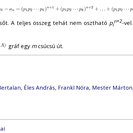
n
+2
elsőt. A teljes összeg tehát nem osztható
p
-ve
i
gráf egy
m
csúcsú út.
Bertalan
,
Éles András
,
Frankl Nóra
,
Mester Márton
ai