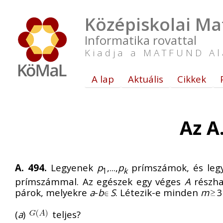
Középiskolai Ma
Informatika rovattal
Kiadja a MATFUND Al
A lap
Aktuális
Cikkek
Az A
A. 494.
Legyenek
p
,...,
p
prímszámok, és le
1
k
prímszámmal. Az egészek egy véges
A
részh
párok, melyekre
a
-
b
S
. Létezik-e minden
m
3
(
a
)
teljes?