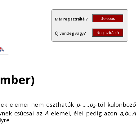
Belépés
Már regisztráltál?
Regisztráció
Új vendég vagy?
cember)
nek elemei nem oszthatók
p
,...,
p
-tól különböző
1
k
lynek csúcsai az
A
elemei, élei pedig azon
a
,
b
A
lyre