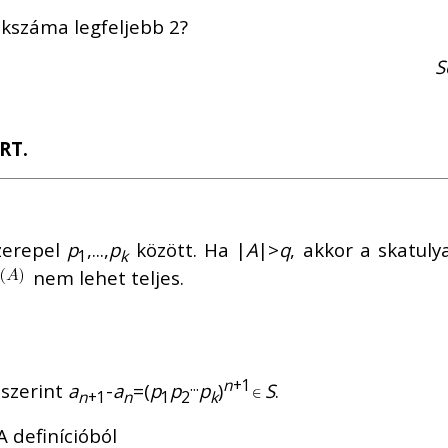
kszáma legfeljebb 2?
S
RT.
zerepel
p
,...,
p
között. Ha |
A
|>
q
, akkor a skatuly
1
k
nem lehet teljes.
...
n
+1
ó szerint
a
-
a
=(
p
p
p
)
S
.
n
+1
n
1
2
k
 A definícióból