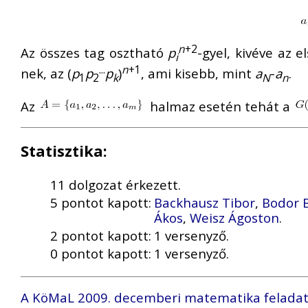
n
+2
Az összes tag osztható
p
-gyel, kivéve az 
i
...
n
+1
nek, az (
p
p
p
)
, ami kisebb, mint
a
-
a
.
1
2
k
N
n
Az
halmaz esetén tehát a
Statisztika:
11 dolgozat érkezett.
5 pontot kapott:
Backhausz Tibor
,
Bodor 
Ákos
,
Weisz Ágoston
.
2 pontot kapott:
1 versenyző.
0 pontot kapott:
1 versenyző.
A KöMaL 2009. decemberi matematika feladat