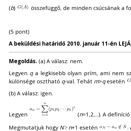
(
b
)
összefüggő, de minden csúcsának a fo
(5 pont)
A beküldési határidő 2010. január 11-én LEJÁ
Megoldás.
(a) A válasz: nem.
Legyen
q
a legkisebb olyan prím, ami nem s
különsége osztható
q
-val. Tehát
m
>
q
esetén
(b) A válasz: igen.
Legyen
(
n
=1,2,...). A definíci
Megmutatjuk hogy
N
n
+1 esetén
.