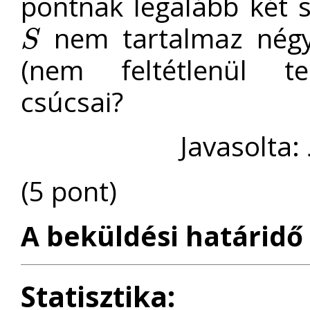
pontnak legalább két 
nem tartalmaz négy
S
S
(nem feltétlenül te
csúcsai?
Javasolta:
(5 pont)
A beküldési határidő 
Statisztika: