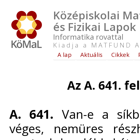
Középiskolai Ma
és Fizikai Lapok
Informatika rovattal
Kiadja a MATFUND A
A lap
Aktuális
Cikkek
Az A. 641. fe
A. 641.
Van-e a síkb
véges, nemüres rész