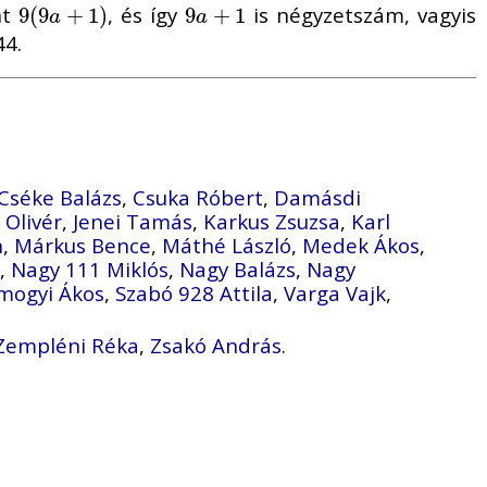
nt
, és így
is négyzetszám, vagyis
9
9
(
(
9
9
a
+
+
1
)
1
)
9
9
a
+
+
1
1
a
a
44.
Cséke Balázs
,
Csuka Róbert
,
Damásdi
 Olivér
,
Jenei Tamás
,
Karkus Zsuzsa
,
Karl
n
,
Márkus Bence
,
Máthé László
,
Medek Ákos
,
,
Nagy 111 Miklós
,
Nagy Balázs
,
Nagy
mogyi Ákos
,
Szabó 928 Attila
,
Varga Vajk
,
Zempléni Réka
,
Zsakó András
.