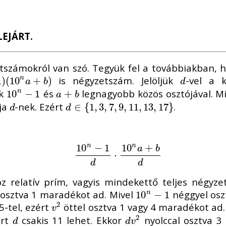
LEJÁRT.
etszámokról van szó. Tegyük fel a továbbiakban, 
is négyzetszám. Jelöljük
-vel a 
1
(
10
)
(
10
n
a
+
b
+
)
)
d
n
a
b
d
ik
és
legnagyobb közös osztójával. 
10
10
n
−
−
1
1
a
+
+
b
n
a
b
ója
-nek. Ezért
.
d
d
∈
∈
{
1
{
1
,
3
,
,
3
7
,
,
9
7
,
,
11
9
,
,
11
13
,
,
13
17
,
}
17
}
d
d
10
−
1
10
+
n
n
a
b
10
n
−
1
d
⋅
10
⋅
n
a
+
b
d
d
d
 relatív prím, vagyis mindekettő teljes négyze
osztva 1 maradékot ad. Mivel
néggyel osz
10
10
n
−
−
1
1
n
2
-tel, ezért
öttel osztva 1 vagy 4 maradékot ad.
v
2
v
2
ért
csakis 11 lehet. Ekkor
nyolccal osztva 3
d
d
v
2
d
d
v