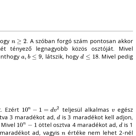
hogy
. A szóban forgó szám pontosan akkor
n
≥
≥
2
2
n
két tényező legnagyobb közös osztóját. Mivel
Minthogy
, látszik, hogy
. Mivel pedig
a
,
,
b
≤
≤
9
9
d
≤
≤
18
18
a
b
d
2
t. Ezért
teljesül alkalmas
egész
10
10
n
−
−
1
=
1
d
=
v
2
v
n
d
v
v
tva 3 maradékot ad,
is 3 maradékot kell adjon,
d
d
 Mivel
öttel osztva 4 maradékot ad,
is 1
10
10
n
−
−
1
1
d
n
d
 maradékot ad, vagyis
értéke nem lehet 2-nél
n
n