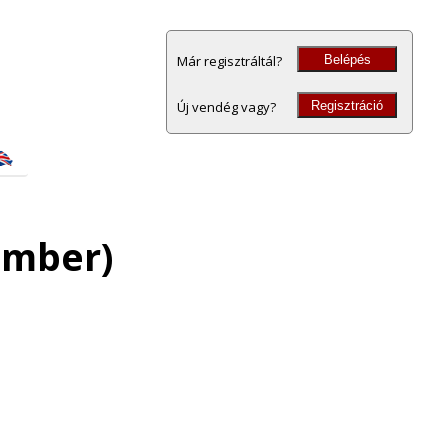
Belépés
Már regisztráltál?
Regisztráció
Új vendég vagy?
vember)