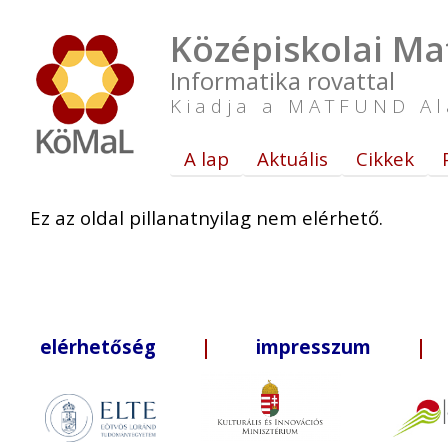
Középiskolai Ma
Informatika rovattal
Kiadja a MATFUND Al
A lap
Aktuális
Cikkek
Ez az oldal pillanatnyilag nem elérhető.
elérhetőség
|
impresszum
| +3