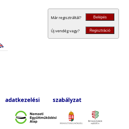
Belépés
Már regisztráltál?
Regisztráció
Új vendég vagy?
|
adatkezelési szabályzat