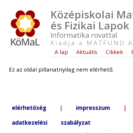
Középiskolai Ma
és Fizikai Lapok
Informatika rovattal
Kiadja a MATFUND A
A lap
Aktuális
Cikkek
Ez az oldal pillanatnyilag nem elérhető.
elérhetőség
|
impresszum
| +3
adatkezelési szabályzat