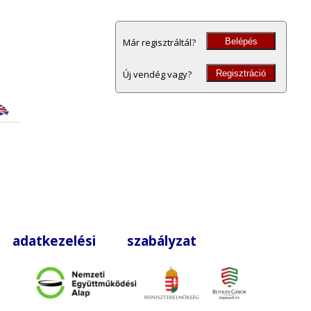
Belépés
Már regisztráltál?
Regisztráció
Új vendég vagy?
|
adatkezelési szabályzat