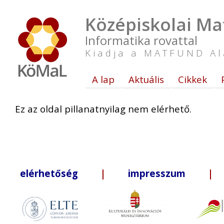
Középiskolai Ma
Informatika rovattal
Kiadja a MATFUND Al
A lap
Aktuális
Cikkek
Ez az oldal pillanatnyilag nem elérhető.
elérhetőség
|
impresszum
| +3