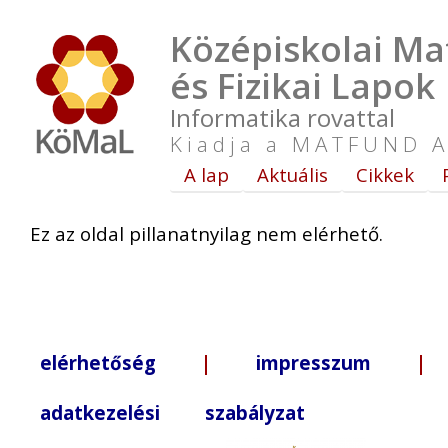
Középiskolai Ma
és Fizikai Lapok
Informatika rovattal
Kiadja a MATFUND A
A lap
Aktuális
Cikkek
Ez az oldal pillanatnyilag nem elérhető.
elérhetőség
|
impresszum
| +3
adatkezelési szabályzat