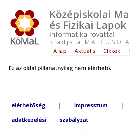
Középiskolai Ma
és Fizikai Lapok
Informatika rovattal
Kiadja a MATFUND A
A lap
Aktuális
Cikkek
Ez az oldal pillanatnyilag nem elérhető.
elérhetőség
|
impresszum
| +3
adatkezelési szabályzat