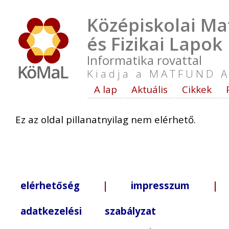
Középiskolai Ma
és Fizikai Lapok
Informatika rovattal
Kiadja a MATFUND A
A lap
Aktuális
Cikkek
Ez az oldal pillanatnyilag nem elérhető.
elérhetőség
|
impresszum
| +3
adatkezelési szabályzat