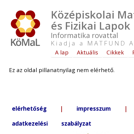
Középiskolai Ma
és Fizikai Lapok
Informatika rovattal
Kiadja a MATFUND A
A lap
Aktuális
Cikkek
Ez az oldal pillanatnyilag nem elérhető.
elérhetőség
|
impresszum
| +3
adatkezelési szabályzat