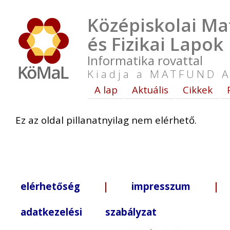
Középiskolai Ma
és Fizikai Lapok
Informatika rovattal
Kiadja a MATFUND A
A lap
Aktuális
Cikkek
Ez az oldal pillanatnyilag nem elérhető.
elérhetőség
|
impresszum
| +3
adatkezelési szabályzat