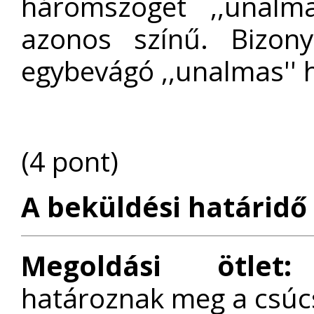
háromszöget ,,unalm
azonos színű. Bizony
egybevágó ,,unalmas''
(4 pont)
A beküldési határidő 
Megoldási ötlet:
H
határoznak meg a csúc