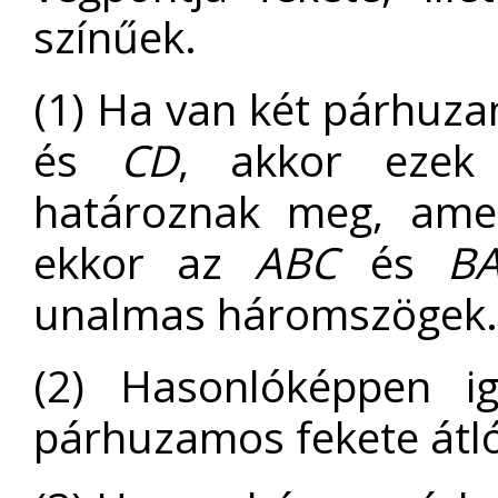
színűek.
(1) Ha van két párhuzam
és
CD
, akkor ezek 
határoznak meg, amel
ekkor az
ABC
és
B
unalmas háromszögek.
(2) Hasonlóképpen ig
párhuzamos fekete átló