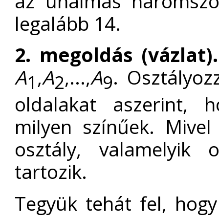
az unalmas háromszö
legalább 14.
2. megoldás (vázlat).
A
,
A
,...,
A
. Osztályo
1
2
9
oldalakat aszerint, 
milyen színűek. Mivel
osztály, valamelyik 
tartozik.
Tegyük tehát fel, hog