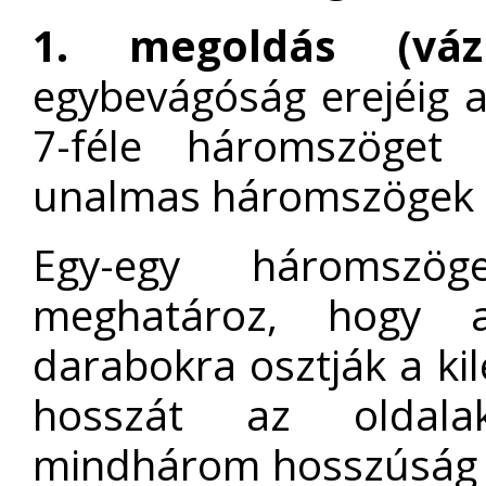
1. megoldás (vázl
egybevágóság erejéig a
7-féle háromszöget
unalmas háromszögek 
Egy-egy háromszög
meghatároz, hogy 
darabokra osztják a ki
hosszát az oldala
mindhárom hosszúság p