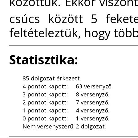
közöttük. Ekkor viszon
csúcs között 5 feket
feltételeztük, hogy több
Statisztika:
85 dolgozat érkezett.
4 pontot kapott:
63 versenyző.
3 pontot kapott:
8 versenyző.
2 pontot kapott:
7 versenyző.
1 pontot kapott:
4 versenyző.
0 pontot kapott:
1 versenyző.
Nem versenyszerű:
2 dolgozat.