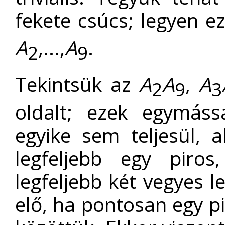
fekete csúcs; legyen e
A
,...,
A
.
2
9
Tekintsük az
A
A
,
A
2
9
3
oldalt; ezek egymáss
egyike sem teljesül, 
legfeljebb egy piros
legfeljebb két vegyes l
elő, ha pontosan egy p