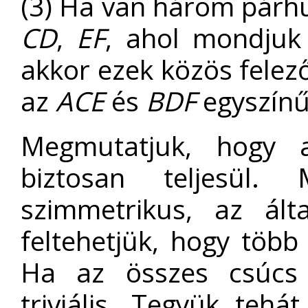
(3) Ha van három párh
CD
,
EF
, ahol mondju
akkor ezek közös felez
az
ACE
és
BDF
egyszín
Megmutatjuk, hogy a
biztosan teljesül.
szimmetrikus, az ált
feltehetjük, hogy több
Ha az összes csúcs p
triviális. Tegyük tehá