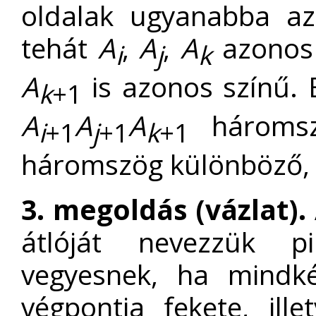
oldalak ugyanabba az
tehát
A
,
A
,
A
azonos 
i
j
k
A
is azonos színű. 
k
+1
A
A
A
háromsz
i
+1
j
+1
k
+1
háromszög különböző, é
3. megoldás (vázlat).
átlóját nevezzük pir
vegyesnek, ha mindké
végpontja fekete, ille