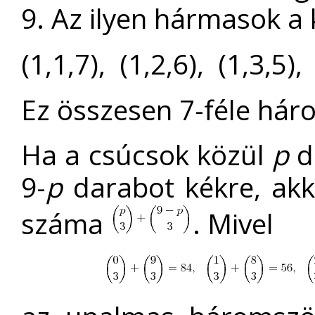
9. Az ilyen hármasok a
(1,1,7), (1,2,6), (1,3,5),
Ez összesen 7-féle hár
Ha a csúcsok közül
p
d
9-
p
darabot kékre, ak
száma
. Mivel